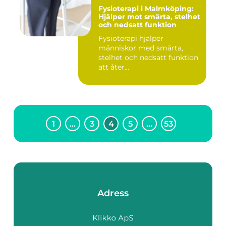
Fysioterapi i Malmköping:
Hjälper mot smärta, stelhet
och nedsatt funktion
Fysioterapi hjälper
människor med smärta,
stelhet och nedsatt funktion
att åter...
1
…
3
4
5
…
53
Adress