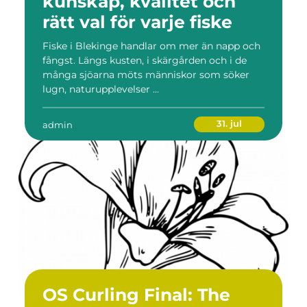
kunskap, kvalitet och
rätt val för varje fiske
Fiske i Blekinge handlar om mer än napp och
fångst. Längs kusten, i skärgården och i de
många sjöarna möts människor som söker
lugn, naturupplevelser ...
31. jul
admin
OS Curling Final: The