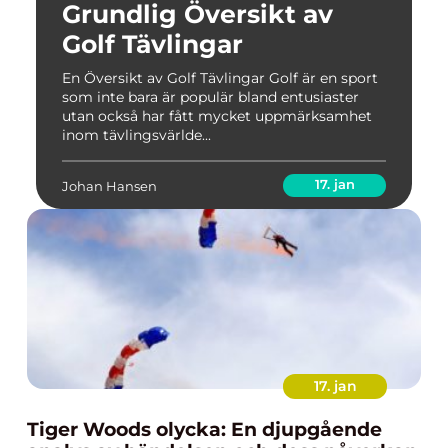
Grundlig Översikt av
Golf Tävlingar
En Översikt av Golf Tävlingar Golf är en sport
som inte bara är populär bland entusiaster
utan också har fått mycket uppmärksamhet
inom tävlingsvärlde...
17. jan
Johan Hansen
17. jan
Tiger Woods olycka: En djupgående