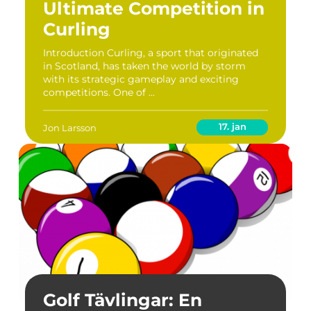
Ultimate Competition in
Curling
Introduction Curling, a sport that originated
in Scotland, has taken the world by storm
with its strategic gameplay and exciting
competitions. One of ...
17. jan
Jon Larsson
Golf Tävlingar: En