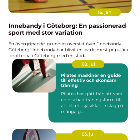
16. jan
Innebandy i Göteborg: En passionerad
sport med stor variation
En övergripande, grundlig översikt över ”innebandy
Göteborg” Innebandy har blivit en av de mest populära
idrotterna i Göteborg med en stad...
08. jul
Pilates maskiner en guide
till effektiv och skonsam
träning
Pilates har gått från att vara
en nischad träningsform till
att bli ett självklart inslag på
många g...
03. jul