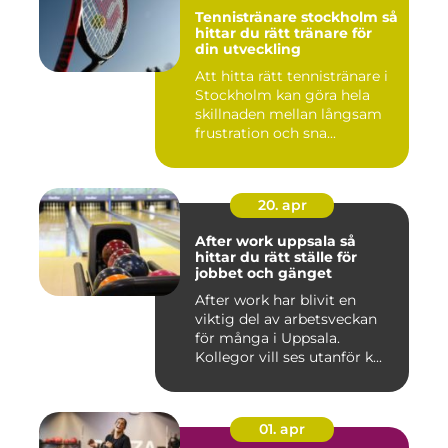
Tennistränare stockholm så
hittar du rätt tränare för
din utveckling
Att hitta rätt tennistränare i
Stockholm kan göra hela
skillnaden mellan långsam
frustration och sna...
20. apr
After work uppsala så
hittar du rätt ställe för
jobbet och gänget
After work har blivit en
viktig del av arbetsveckan
för många i Uppsala.
Kollegor vill ses utanför k...
01. apr