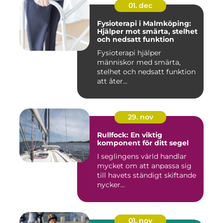
01. dec
Fysioterapi i Malmköping:
Hjälper mot smärta, stelhet
och nedsatt funktion
Fysioterapi hjälper
människor med smärta,
stelhet och nedsatt funktion
att åter...
29. nov
Rullfock: En viktig
komponent för ditt segel
I seglingens värld handlar
mycket om att anpassa sig
till havets ständigt skiftande
nycker...
01. nov