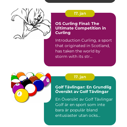
17. jan
OS Curling Final: The
Ultimate Competition in
Curling
Introduction Curling, a sport
that originated in Scotland,
has taken the world by
storm with its str...
17. jan
Golf Tävlingar: En Grundlig
Översikt av Golf Tävlingar
En Översikt av Golf Tävlingar
Golf är en sport som inte
bara är populär bland
entusiaster utan ocks...