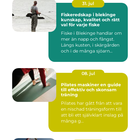
31. jul
Fiskeredskap i blekinge
kunskap, kvalitet och rätt
val för varje fiske
Fiske i Blekinge handlar om
mer än napp och fångst.
Längs kusten, i skärgården
och i de många sjöarn...
08. jul
Pilates maskiner en guide
till effektiv och skonsam
träning
Pilates har gått från att vara
en nischad träningsform till
att bli ett självklart inslag på
många g...