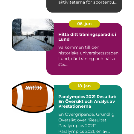
aktiviteterna för sportentu...
06. jun
Hitta ditt träningsparadis i
Lund
Välkommen till den
historiska universitetsstaden
Lund, där träning och hälsa
st&...
18. jan
Paralympics 2021 Resultat:
En Översikt och Analys av
Prestationerna
En Övergripande, Grundlig
Översikt över "Resultat
Paralympics 2021"
Paralympics 2021, en av