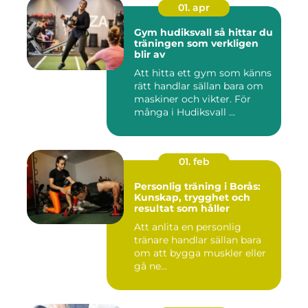
01. apr
Gym hudiksvall så hittar du
träningen som verkligen
blir av
Att hitta ett gym som känns
rätt handlar sällan bara om
maskiner och vikter. För
många i Hudiksvall ...
01. feb
Personlig träning i Borås:
Kunskap, trygghet och
resultat som håller
Att anlita en personlig
tränare handlar sällan bara
om att bygga muskler eller
gå ne...