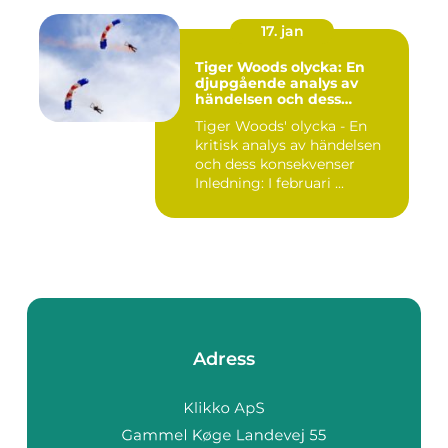
17. jan
Tiger Woods olycka: En
djupgående analys av
händelsen och dess
påverkan
Tiger Woods' olycka - En
kritisk analys av händelsen
och dess konsekvenser
Inledning: I februari ...
Adress