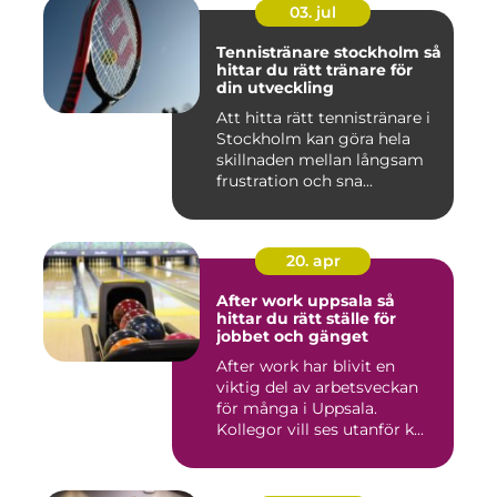
03. jul
Tennistränare stockholm så
hittar du rätt tränare för
din utveckling
Att hitta rätt tennistränare i
Stockholm kan göra hela
skillnaden mellan långsam
frustration och sna...
20. apr
After work uppsala så
hittar du rätt ställe för
jobbet och gänget
After work har blivit en
viktig del av arbetsveckan
för många i Uppsala.
Kollegor vill ses utanför k...