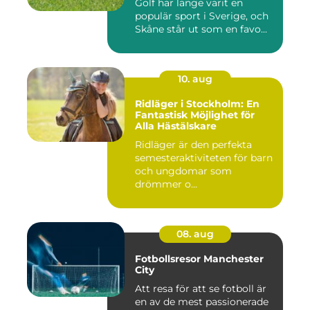
Golf har länge varit en
populär sport i Sverige, och
Skåne står ut som en favo...
10. aug
Ridläger i Stockholm: En
Fantastisk Möjlighet för
Alla Hästälskare
Ridläger är den perfekta
semesteraktiviteten för barn
och ungdomar som
drömmer o...
08. aug
Fotbollsresor Manchester
City
Att resa för att se fotboll är
en av de mest passionerade