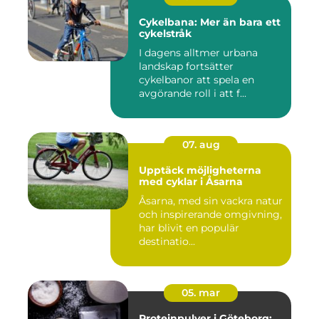
Cykelbana: Mer än bara ett
cykelstråk
I dagens alltmer urbana
landskap fortsätter
cykelbanor att spela en
avgörande roll i att f...
07. aug
Upptäck möjligheterna
med cyklar i Åsarna
Åsarna, med sin vackra natur
och inspirerande omgivning,
har blivit en populär
destinatio...
05. mar
Proteinpulver i Göteborg: