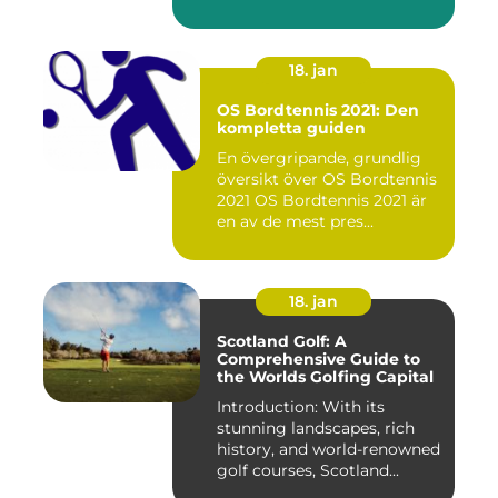
världen...
18. jan
OS Bordtennis 2021: Den
kompletta guiden
En övergripande, grundlig
översikt över OS Bordtennis
2021 OS Bordtennis 2021 är
en av de mest pres...
18. jan
Scotland Golf: A
Comprehensive Guide to
the Worlds Golfing Capital
Introduction: With its
stunning landscapes, rich
history, and world-renowned
golf courses, Scotland...