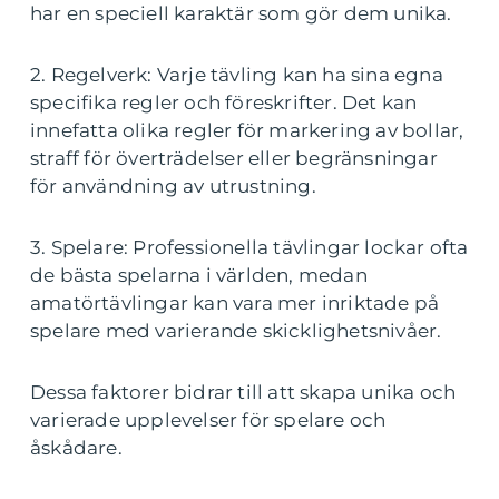
har en speciell karaktär som gör dem unika.
2. Regelverk: Varje tävling kan ha sina egna
specifika regler och föreskrifter. Det kan
innefatta olika regler för markering av bollar,
straff för överträdelser eller begränsningar
för användning av utrustning.
3. Spelare: Professionella tävlingar lockar ofta
de bästa spelarna i världen, medan
amatörtävlingar kan vara mer inriktade på
spelare med varierande skicklighetsnivåer.
Dessa faktorer bidrar till att skapa unika och
varierade upplevelser för spelare och
åskådare.