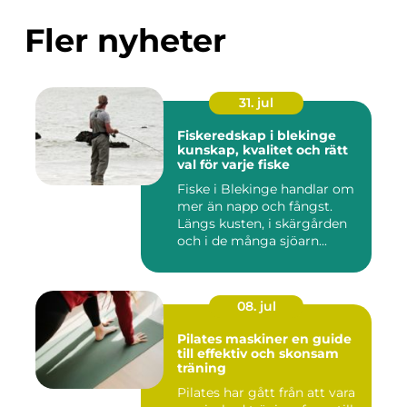
Fler nyheter
31. jul
Fiskeredskap i blekinge
kunskap, kvalitet och rätt
val för varje fiske
Fiske i Blekinge handlar om
mer än napp och fångst.
Längs kusten, i skärgården
och i de många sjöarn...
08. jul
Pilates maskiner en guide
till effektiv och skonsam
träning
Pilates har gått från att vara