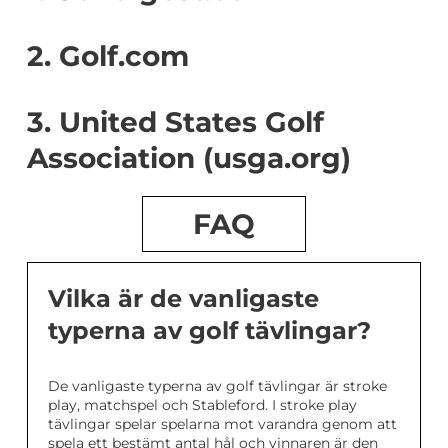
2. Golf.com
3. United States Golf
Association (usga.org)
FAQ
Vilka är de vanligaste
typerna av golf tävlingar?
De vanligaste typerna av golf tävlingar är stroke
play, matchspel och Stableford. I stroke play
tävlingar spelar spelarna mot varandra genom att
spela ett bestämt antal hål och vinnaren är den