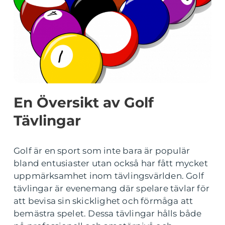
En Översikt av Golf
Tävlingar
Golf är en sport som inte bara är populär
bland entusiaster utan också har fått mycket
uppmärksamhet inom tävlingsvärlden. Golf
tävlingar är evenemang där spelare tävlar för
att bevisa sin skicklighet och förmåga att
bemästra spelet. Dessa tävlingar hålls både