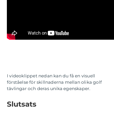
I videoklippet nedan kan du få en visuell
förståelse för skillnaderna mellan olika golf
tävlingar och deras unika egenskaper.
Slutsats