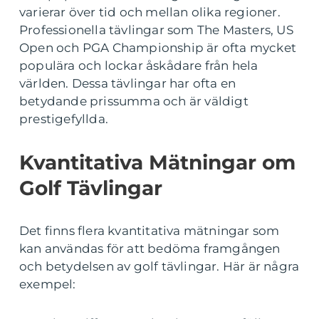
varierar över tid och mellan olika regioner.
Professionella tävlingar som The Masters, US
Open och PGA Championship är ofta mycket
populära och lockar åskådare från hela
världen. Dessa tävlingar har ofta en
betydande prissumma och är väldigt
prestigefyllda.
Kvantitativa Mätningar om
Golf Tävlingar
Det finns flera kvantitativa mätningar som
kan användas för att bedöma framgången
och betydelsen av golf tävlingar. Här är några
exempel: