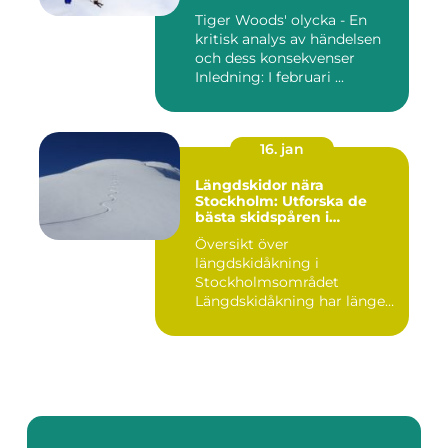
påverkan
Tiger Woods' olycka - En
kritisk analys av händelsen
och dess konsekvenser
Inledning: I februari ...
16. jan
Längdskidor nära
Stockholm: Utforska de
bästa skidspåren i
närheten
Översikt över
längdskidåkning i
Stockholmsområdet
Längdskidåkning har länge
varit en populär vinter...