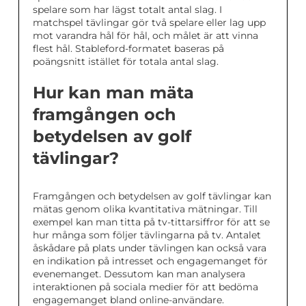
spelare som har lägst totalt antal slag. I
matchspel tävlingar gör två spelare eller lag upp
mot varandra hål för hål, och målet är att vinna
flest hål. Stableford-formatet baseras på
poängsnitt istället för totala antal slag.
Hur kan man mäta
framgången och
betydelsen av golf
tävlingar?
Framgången och betydelsen av golf tävlingar kan
mätas genom olika kvantitativa mätningar. Till
exempel kan man titta på tv-tittarsiffror för att se
hur många som följer tävlingarna på tv. Antalet
åskådare på plats under tävlingen kan också vara
en indikation på intresset och engagemanget för
evenemanget. Dessutom kan man analysera
interaktionen på sociala medier för att bedöma
engagemanget bland online-användare.