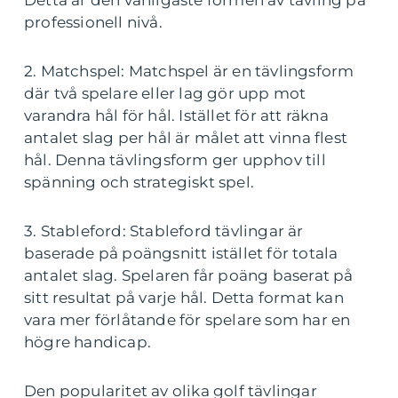
Detta är den vanligaste formen av tävling på
professionell nivå.
2. Matchspel: Matchspel är en tävlingsform
där två spelare eller lag gör upp mot
varandra hål för hål. Istället för att räkna
antalet slag per hål är målet att vinna flest
hål. Denna tävlingsform ger upphov till
spänning och strategiskt spel.
3. Stableford: Stableford tävlingar är
baserade på poängsnitt istället för totala
antalet slag. Spelaren får poäng baserat på
sitt resultat på varje hål. Detta format kan
vara mer förlåtande för spelare som har en
högre handicap.
Den popularitet av olika golf tävlingar