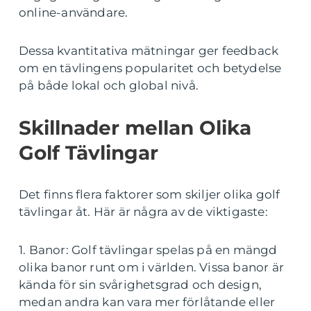
online-användare.
Dessa kvantitativa mätningar ger feedback
om en tävlingens popularitet och betydelse
på både lokal och global nivå.
Skillnader mellan Olika
Golf Tävlingar
Det finns flera faktorer som skiljer olika golf
tävlingar åt. Här är några av de viktigaste:
1. Banor: Golf tävlingar spelas på en mängd
olika banor runt om i världen. Vissa banor är
kända för sin svårighetsgrad och design,
medan andra kan vara mer förlåtande eller