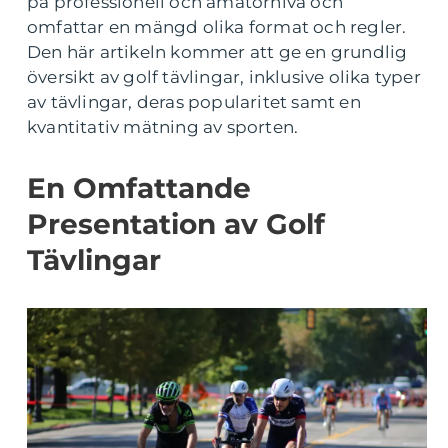
på professionell och amatörnivå och
omfattar en mängd olika format och regler.
Den här artikeln kommer att ge en grundlig
översikt av golf tävlingar, inklusive olika typer
av tävlingar, deras popularitet samt en
kvantitativ mätning av sporten.
En Omfattande
Presentation av Golf
Tävlingar