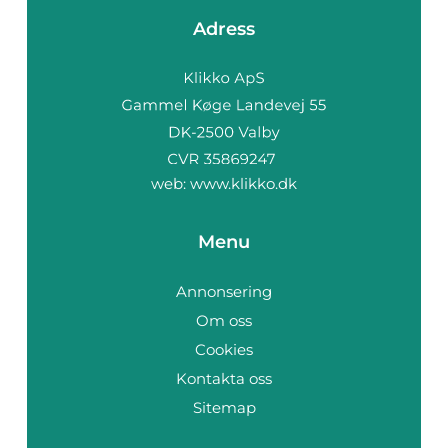
Adress
web:
www.klikko.dk
Menu
Annonsering
Om oss
Cookies
Kontakta oss
Sitemap