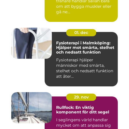
tränare handlar sällan bara
om att bygga muskler eller
gå ne...
01. dec
Fysioterapi i Malmköping:
Hjälper mot smärta, stelhet
och nedsatt funktion
Fysioterapi hjälper
människor med smärta,
stelhet och nedsatt funktion
att åter...
29. nov
Rullfock: En viktig
komponent för ditt segel
I seglingens värld handlar
mycket om att anpassa sig