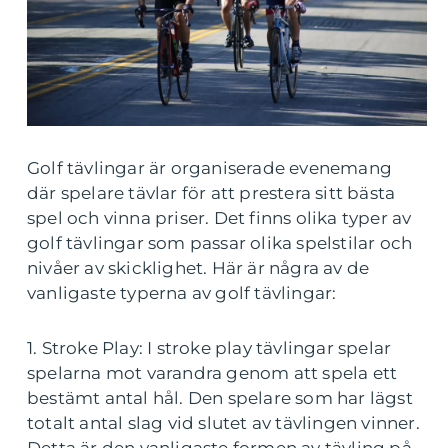
Golf tävlingar är organiserade evenemang
där spelare tävlar för att prestera sitt bästa
spel och vinna priser. Det finns olika typer av
golf tävlingar som passar olika spelstilar och
nivåer av skicklighet. Här är några av de
vanligaste typerna av golf tävlingar:
1. Stroke Play: I stroke play tävlingar spelar
spelarna mot varandra genom att spela ett
bestämt antal hål. Den spelare som har lägst
totalt antal slag vid slutet av tävlingen vinner.