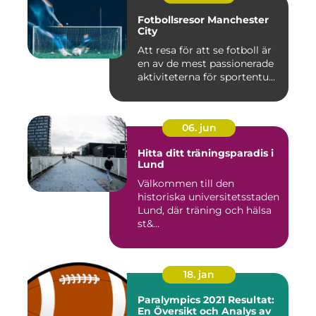
Fotbollsresor Manchester
City
Att resa för att se fotboll är
en av de mest passionerade
aktiviteterna för sportentu...
06. jun
Hitta ditt träningsparadis i
Lund
Välkommen till den
historiska universitetsstaden
Lund, där träning och hälsa
st&...
18. jan
Paralympics 2021 Resultat:
En Översikt och Analys av