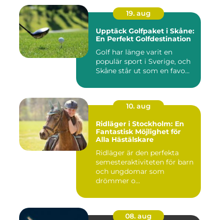
19. aug
Upptäck Golfpaket i Skåne:
En Perfekt Golfdestination
Golf har länge varit en
populär sport i Sverige, och
Skåne står ut som en favo...
10. aug
Ridläger i Stockholm: En
Fantastisk Möjlighet för
Alla Hästälskare
Ridläger är den perfekta
semesteraktiviteten för barn
och ungdomar som
drömmer o...
08. aug