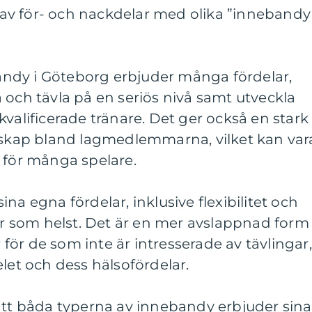
av för- och nackdelar med olika ”innebandy
ndy i Göteborg erbjuder många fördelar,
 och tävla på en seriös nivå samt utveckla
kvalificerade tränare. Det ger också en stark
kap bland lagmedlemmarna, vilket kan var
 för många spelare.
na egna fördelar, inklusive flexibilitet och
var som helst. Det är en mer avslappnad form
ör de som inte är intresserade av tävlingar,
elet och dess hälsofördelar.
att båda typerna av innebandy erbjuder sina