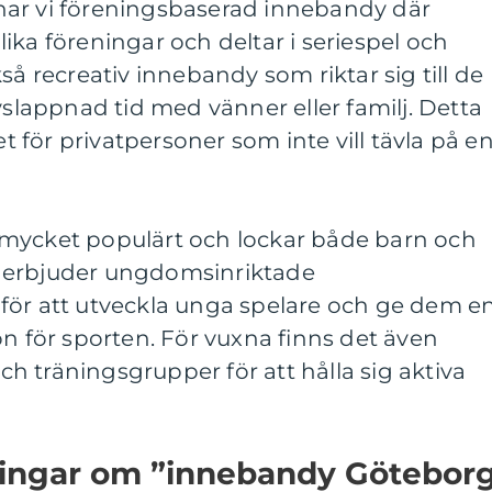
har vi föreningsbaserad innebandy där
ika föreningar och deltar i seriespel och
så recreativ innebandy som riktar sig till de
vslappnad tid med vänner eller familj. Detta
et för privatpersoner som inte vill tävla på e
mycket populärt och lockar både barn och
 erbjuder ungdomsinriktade
för att utveckla unga spelare och ge dem e
on för sporten. För vuxna finns det även
och träningsgrupper för att hålla sig aktiva
ningar om ”innebandy Götebor