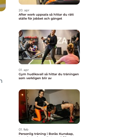
20. apr
After work uppsala så hittar du rätt
ställe för jobbet och gänget
01. apr
Gym hudiksvall så hittar du träningen
som verkligen blir av
h
01. feb
Personlig träning i Borås: Kunskap,