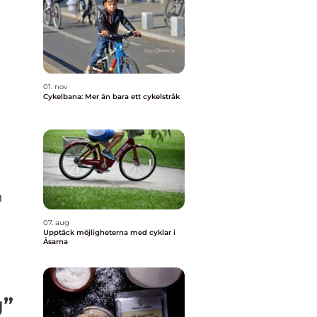
n
01. nov
Cykelbana: Mer än bara ett cykelstråk
n
07. aug
Upptäck möjligheterna med cyklar i
Åsarna
g”