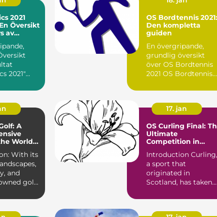
an
18. jan
cs 2021
OS Bordtennis 2021
 En Översikt
Den kompletta
s av
guiden
nerna
ipande,
En övergripande,
Översikt
grundlig översikt
ltat
över OS Bordtennis
cs 2021"
2021 OS Bordtennis
s 2021, en
2021 är en av de mes
..
pres...
an
17. jan
Golf: A
OS Curling Final: T
nsive
Ultimate
the Worlds
Competition in
apital
Curling
th its
Introduction Curling
landscapes,
a sport that
ry, and
originated in
owned golf
Scotland, has taken
cotland...
the world by storm
with its str...