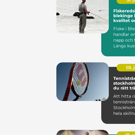
31. j
Fiskereds
blekinge kunskap,
kvalitet o
för varje 
Fiske i Bl
handlar o
napp och 
Längs kust
skärgårde
många sjöa
03. j
Tennisträ
stockholm så hit
du rätt tr
din utvec
Att hitta r
tennisträn
Stockholm
hela skill
långsam f
och sna...