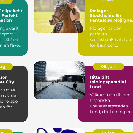
aug
10. aug
olfpaket i
Ridläger i
 Perfekt
Stockholm: En
nation
Fantastisk Möjlighe
för Alla Hästälskare
änge varit
Ridläger är den
 sport i
perfekta
och Skåne
semesteraktiviteten
m en favo...
för barn och
ungdomar som
drömmer o...
aug
06. jun
esor
Hitta ditt
r City
träningsparadis i
Lund
r att se
Välkommen till den
 en av de
historiska
ionerade
universitetsstaden
rna för
Lund, där träning oc
.
hälsa st&...