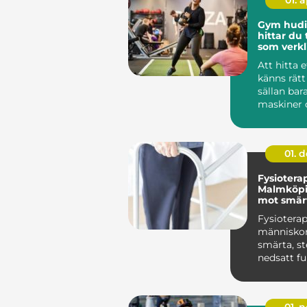
01. 
Gym hudiks
hittar du
som verkl
Att hitta
känns rätt
sällan ba
maskiner o
För många
Hudiksvall 
01. 
Fysioterap
Malmköpi
mot smärt
och nedsa
Fysioterap
människo
smärta, st
nedsatt fu
åter...