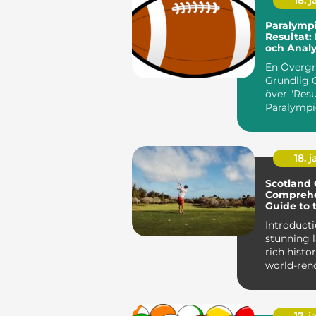
18. j
Paralympi
Resultat:
och Analy
Prestatio
En Övergr
Grundlig 
över "Resu
Paralympi
Paralympic
av världen.
18. j
Scotland 
Comprehe
Guide to 
Golfing C
Introduction: Wi
stunning 
rich histo
world-ren
courses, S