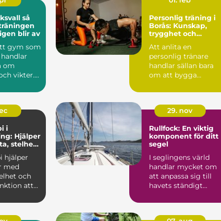
apr
01. feb
vall så
Personlig träning i
 träningen
Borås: Kunskap,
igen blir av
trygghet och
resultat som håller
 ett gym som
Att anlita en
 handlar
personlig tränare
ra om
handlar sällan bara
ch vikter.
om att bygga
 i
muskler eller gå ne...
...
dec
29. nov
i i
Rullfock: En viktig
ng: Hjälper
komponent för ditt
a, stelhet
segel
tt funktion
i hjälper
I seglingens värld
r med
handlar mycket om
elhet och
att anpassa sig till
nktion att
havets ständigt
skiftande nycker...