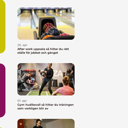
20. apr
After work uppsala så hittar du rätt
ställe för jobbet och gänget
01. apr
Gym hudiksvall så hittar du träningen
som verkligen blir av