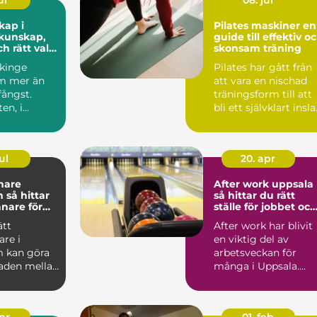
ul
08. jul
kap i
Pilates maskiner en
guide till effektiv o
ch rätt val
skonsam träning
fiske
ekinge
Pilates har gått från
m mer än
att vara en nischad
fångst.
träningsform till att
en, i
bli ett självklart insl
n och i de
på många g...
rn...
ul
20. apr
nare
After work uppsala
tar
så hittar du rätt
änare för
ställe för jobbet och
kling
gänget
ätt
After work har blivit
are i
en viktig del av
 kan göra
arbetsveckan för
naden mellan
många i Uppsala.
rustration
Kollegor vill ses
utanför k...