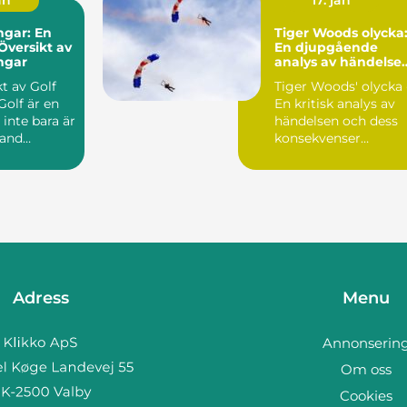
an
17. jan
ngar: En
Tiger Woods olycka
Översikt av
En djupgående
ingar
analys av händelse
och dess påverkan
t av Golf
Tiger Woods' olycka 
En kritisk analys av
inte bara är
händelsen och dess
land
konsekvenser
r utan
Inledning: I februari ..
Adress
Menu
Annonserin
Om oss
Cookies