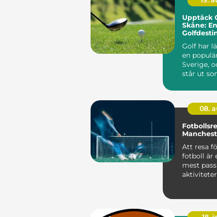
19. 
Upptäck G
Skåne: En
Golfdesti
Golf har l
en populär
Sverige, 
står ut so
08. 
Fotbollsr
Mancheste
Att resa fö
fotboll är
mest pass
aktivitete
sportentu..