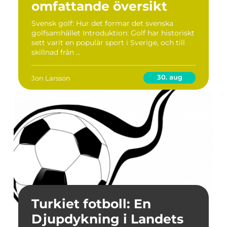
omfattande översikt
Svensk golf: Hur det formar det svenska
golfsamhället Introduktion: Golf har historiskt
sett varit en populär sport i Sverige, och till
skillnad från ...
30. aug
Jon Larsson
Turkiet fotboll: En
Djupdykning i Landets