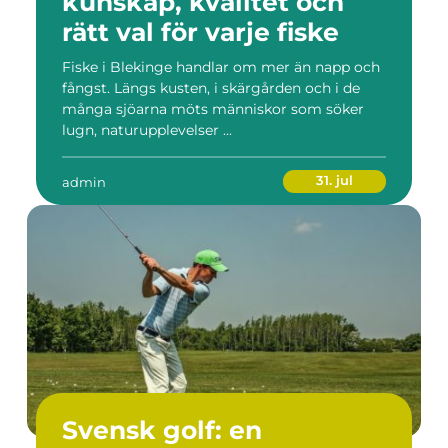
kunskap, kvalitet och
rätt val för varje fiske
Fiske i Blekinge handlar om mer än napp och
fångst. Längs kusten, i skärgården och i de
många sjöarna möts människor som söker
lugn, naturupplevelser ...
31. jul
admin
Svensk golf: en