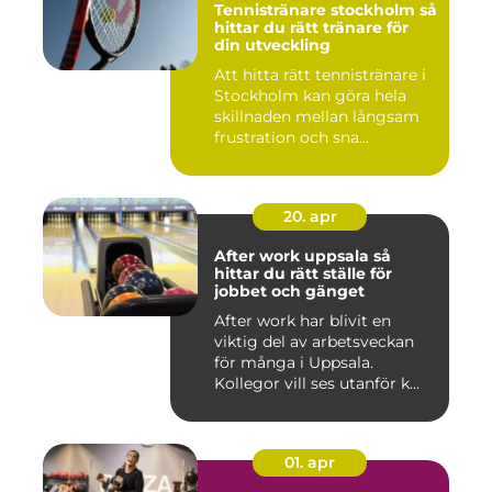
Tennistränare stockholm så
hittar du rätt tränare för
din utveckling
Att hitta rätt tennistränare i
Stockholm kan göra hela
skillnaden mellan långsam
frustration och sna...
20. apr
After work uppsala så
hittar du rätt ställe för
jobbet och gänget
After work har blivit en
viktig del av arbetsveckan
för många i Uppsala.
Kollegor vill ses utanför k...
01. apr