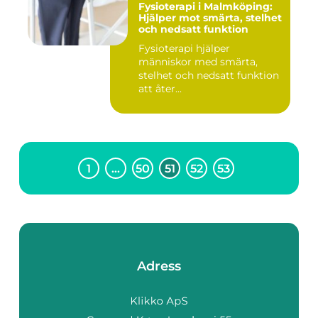
Fysioterapi i Malmköping:
Hjälper mot smärta, stelhet
och nedsatt funktion
Fysioterapi hjälper
människor med smärta,
stelhet och nedsatt funktion
att åter...
1
…
50
51
52
53
Adress