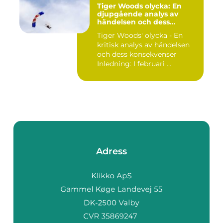
Tiger Woods olycka: En
djupgående analys av
händelsen och dess
påverkan
Tiger Woods' olycka - En
kritisk analys av händelsen
och dess konsekvenser
Inledning: I februari ...
Adress