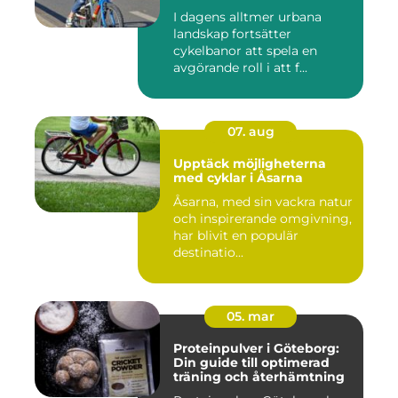
I dagens alltmer urbana
landskap fortsätter
cykelbanor att spela en
avgörande roll i att f...
07. aug
Upptäck möjligheterna
med cyklar i Åsarna
Åsarna, med sin vackra natur
och inspirerande omgivning,
har blivit en populär
destinatio...
05. mar
Proteinpulver i Göteborg:
Din guide till optimerad
träning och återhämtning