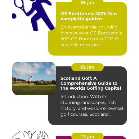
18. jan
OS Bordtennis 2021: Den
kompletta guiden
En övergripande, grundlig
översikt över OS Bordtennis
2021 OS Bordtennis 2021 är
en av de mest pres...
18. jan
Scotland Golf: A
Comprehensive Guide to
the Worlds Golfing Capital
Introduction: With its
stunning landscapes, rich
history, and world-renowned
golf courses, Scotland...
17. jan