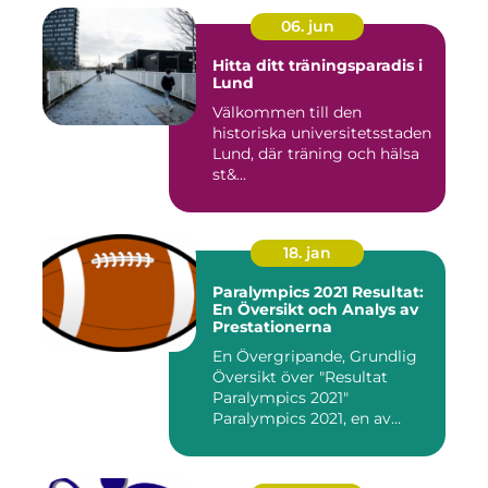
06. jun
Hitta ditt träningsparadis i
Lund
Välkommen till den
historiska universitetsstaden
Lund, där träning och hälsa
st&...
18. jan
Paralympics 2021 Resultat:
En Översikt och Analys av
Prestationerna
En Övergripande, Grundlig
Översikt över "Resultat
Paralympics 2021"
Paralympics 2021, en av
världen...