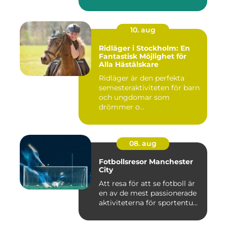
10. aug
Ridläger i Stockholm: En
Fantastisk Möjlighet för
Alla Hästälskare
Ridläger är den perfekta
semesteraktiviteten för barn
och ungdomar som
drömmer o...
08. aug
Fotbollsresor Manchester
City
Att resa för att se fotboll är
en av de mest passionerade
aktiviteterna för sportentu...