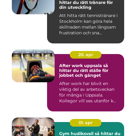
hittar du rätt tränare för
din utveckling
Att hitta rätt tennistränare i
Stockholm kan göra hela
skillnaden mellan långsam
frustration och sna...
20. apr
After work uppsala så
hittar du rätt ställe för
jobbet och gänget
After work har blivit en
viktig del av arbetsveckan
för många i Uppsala.
Kollegor vill ses utanför k...
01. apr
Gym hudiksvall så hittar du