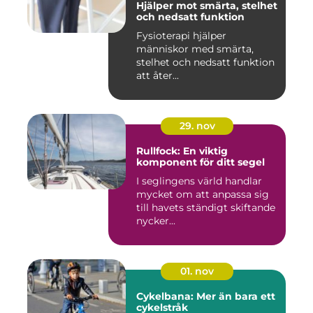
Hjälper mot smärta, stelhet
och nedsatt funktion
Fysioterapi hjälper
människor med smärta,
stelhet och nedsatt funktion
att åter...
29. nov
Rullfock: En viktig
komponent för ditt segel
I seglingens värld handlar
mycket om att anpassa sig
till havets ständigt skiftande
nycker...
01. nov
Cykelbana: Mer än bara ett
cykelstråk