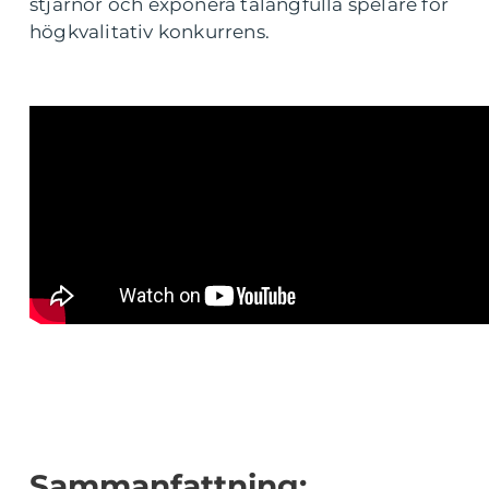
stjärnor och exponera talangfulla spelare för
högkvalitativ konkurrens.
Sammanfattning: