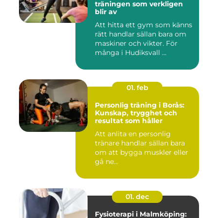
träningen som verkligen
blir av
Att hitta ett gym som känns
rätt handlar sällan bara om
maskiner och vikter. För
många i Hudiksvall ...
01. feb
Personlig träning i Borås:
Kunskap, trygghet och
resultat som håller
Att anlita en personlig
tränare handlar sällan bara
om att bygga muskler eller
gå ne...
01. dec
Fysioterapi i Malmköping: