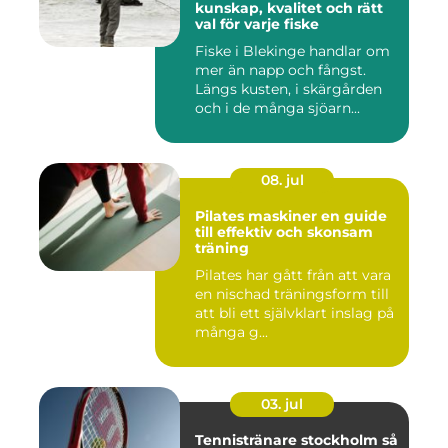
kunskap, kvalitet och rätt
val för varje fiske
Fiske i Blekinge handlar om
mer än napp och fångst.
Längs kusten, i skärgården
och i de många sjöarn...
08. jul
Pilates maskiner en guide
till effektiv och skonsam
träning
Pilates har gått från att vara
en nischad träningsform till
att bli ett självklart inslag på
många g...
03. jul
Tennistränare stockholm så