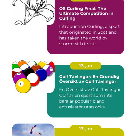
OS Curling Final: The
Ultimate Competition in
Curling
Introduction Curling, a sport
that originated in Scotland,
has taken the world by
storm with its str...
17. jan
Golf Tävlingar: En Grundlig
Översikt av Golf Tävlingar
En Översikt av Golf Tävlingar
Golf är en sport som inte
bara är populär bland
entusiaster utan ocks...
17. jan