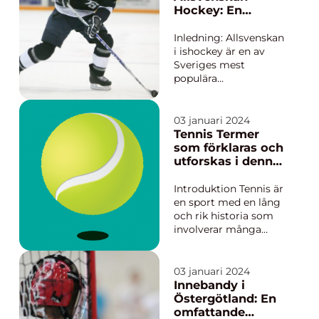
under de senaste åren.
Hockey: En
En omfattande
djupdykning i den
presentation av ”vem
spännande
Inledning: Allsvenskan
upp...
världen av
i ishockey är en av
svenska
Sveriges mest
ishockeymästersk
populära
ap
idrottsevenemang.
Varje år avslutar ligan
säsongen med
03 januari 2024
slutspel, vilket är en
Tennis Termer
höjdpunkt för både
som förklaras och
spelare och fans. I
utforskas i denna
denna artikel kommer
omfattande
vi att ge dig en inblick
artikel
Introduktion Tennis är
i slutspelens värld, ...
en sport med en lång
och rik historia som
involverar många
tekniska termer och
begrepp. För att
förstå och njuta av
03 januari 2024
spelet fullt ut är det
Innebandy i
viktigt att vara bekant
Östergötland: En
med dessa tennis
omfattande