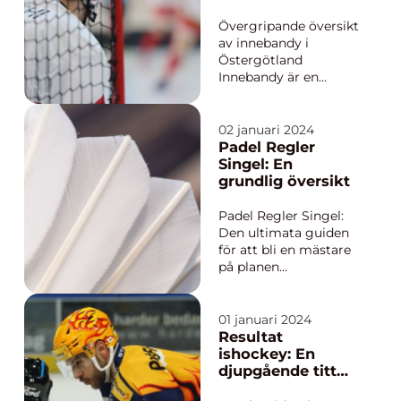
termer. Denna artikel
utblick över
kommer att erbjuda
sporten
Övergripande översikt
en gru...
av innebandy i
Östergötland
Innebandy är en
populär och
snabbväxande sport i
Östergötland, vilket är
02 januari 2024
en region belägen i
Padel Regler
södra Sverige. Denna
Singel: En
sport innefattar ett
grundlig översikt
snabbt och tekniskt
spel med fokus på
Padel Regler Singel:
skicklighet och
Den ultimata guiden
lagarbete. ...
för att bli en mästare
på planen
Introduktion:
Välkommen till vår
omfattande guide om
01 januari 2024
padel regler singel.
Resultat
Om du är ny på
ishockey: En
padelsporten eller
djupgående titt
bara behöver en
på statistik,