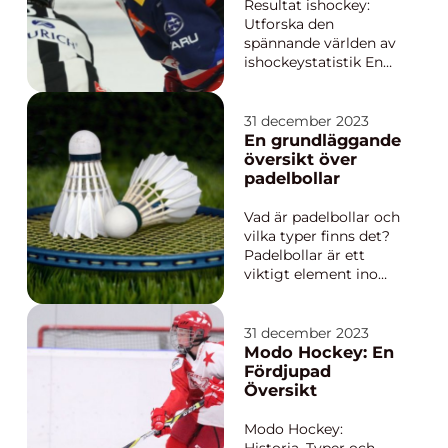
uppfriskning är du på
variationer och
Resultat ishockey:
rätt plats. Här
historik
Utforska den
kommer vi att ...
spännande världen av
ishockeystatistik En
övergripande,
grundlig översikt över
”resultat ishockey”
31 december 2023
Resultat ishockey är
En grundläggande
en term som används
översikt över
för att beskriva de
padelbollar
olika sätten att mäta
och utvärdera
Vad är padelbollar och
prestation...
vilka typer finns det?
Padelbollar är ett
viktigt element inom
padel, en populär
racketsport som
kännetecknas av sina
31 december 2023
glasväggar och
Modo Hockey: En
mindre banor än
Fördjupad
tennis. Padelbollar
Översikt
liknar i grunden
tennisbollar, men det
Modo Hockey:
finns några skillna...