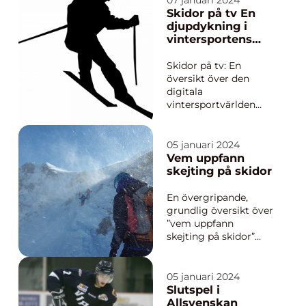
07 januari 2024
då de bästa lagen i
Skidor på tv En
världen möts i en
djupdykning i
intensiv kamp om att
vintersportens
bli mästare.
digitala landskap
Slutspelen i ishockey
Skidor på tv: En
2022 kommer att var...
översikt över den
digitala
vintersportvärlden
Introduktion Skidor
på tv har länge varit
en populär form av
05 januari 2024
underhållning för
Vem uppfann
vintersportentusiaster
skejting på skidor
världen över. Genom
att följa
En övergripande,
direktsändningar från
grundlig översikt över
skidtävlingar kan
”vem uppfann
tittare uppleva...
skejting på skidor”
Skejting på skidor,
även känd som
skicross, är en relativt
05 januari 2024
ny sport som har fått
Slutspel i
ökad popularitet
Allsvenskan