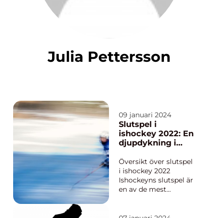
Julia Pettersson
09 januari 2024
Slutspel i
ishockey 2022: En
djupdykning i
sportens mest
spännande
Översikt över slutspel
stunder
i ishockey 2022
Ishockeyns slutspel är
en av de mest
spännande tiderna på
året för sportfans
världen över. Det är