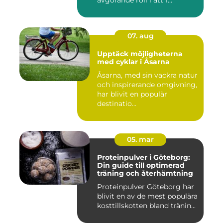
avgörande roll i att f...
07. aug
Upptäck möjligheterna
med cyklar i Åsarna
Åsarna, med sin vackra natur
och inspirerande omgivning,
har blivit en populär
destinatio...
05. mar
Proteinpulver i Göteborg:
Din guide till optimerad
träning och återhämtning
Proteinpulver Göteborg har
blivit en av de mest populära
kosttillskotten bland tränin...