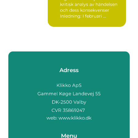
kritisk analys av händelsen
och dess konsekvenser
Inledning: I februari ...
Adress
web:
www.klikko.dk
Menu