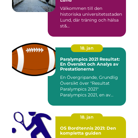
Lund
Välkommen till den
historiska universitetsstaden
Lund, där träning och hälsa
st&...
18. jan
Paralympics 2021 Resultat:
En Översikt och Analys av
Prestationerna
En Övergripande, Grundlig
Översikt över "Resultat
Paralympics 2021"
Paralympics 2021, en av
världen...
18. jan
OS Bordtennis 2021: Den
kompletta guiden