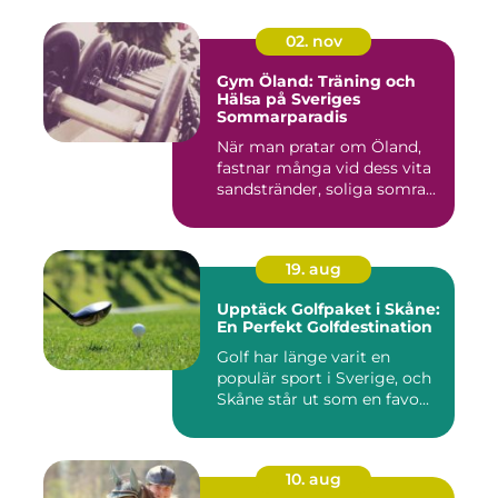
02. nov
Gym Öland: Träning och
Hälsa på Sveriges
Sommarparadis
När man pratar om Öland,
fastnar många vid dess vita
sandstränder, soliga somra...
19. aug
Upptäck Golfpaket i Skåne:
En Perfekt Golfdestination
Golf har länge varit en
populär sport i Sverige, och
Skåne står ut som en favo...
10. aug