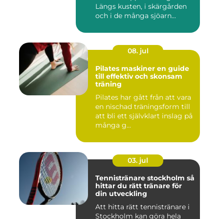
Längs kusten, i skärgården
och i de många sjöarn...
08. jul
Pilates maskiner en guide
till effektiv och skonsam
träning
Pilates har gått från att vara
en nischad träningsform till
att bli ett självklart inslag på
många g...
03. jul
Tennistränare stockholm så
hittar du rätt tränare för
din utveckling
Att hitta rätt tennistränare i
Stockholm kan göra hela