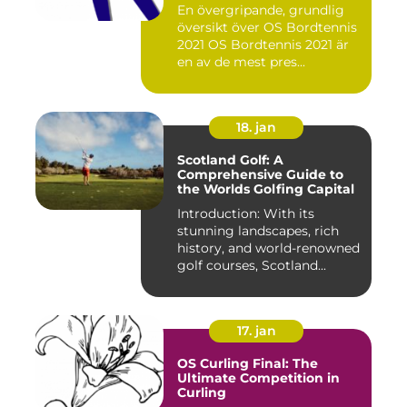
En övergripande, grundlig
översikt över OS Bordtennis
2021 OS Bordtennis 2021 är
en av de mest pres...
18. jan
Scotland Golf: A
Comprehensive Guide to
the Worlds Golfing Capital
Introduction: With its
stunning landscapes, rich
history, and world-renowned
golf courses, Scotland...
17. jan
OS Curling Final: The
Ultimate Competition in
Curling