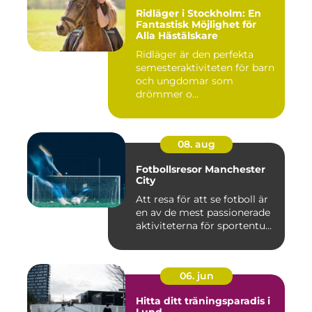
Ridläger i Stockholm: En
Fantastisk Möjlighet för
Alla Hästälskare
Ridläger är den perfekta
semesteraktiviteten för barn
och ungdomar som
drömmer o...
08. aug
Fotbollsresor Manchester
City
Att resa för att se fotboll är
en av de mest passionerade
aktiviteterna för sportentu...
06. jun
Hitta ditt träningsparadis i