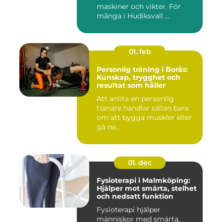
maskiner och vikter. För
många i Hudiksvall ...
01. feb
Personlig träning i Borås:
Kunskap, trygghet och
resultat som håller
Att anlita en personlig
tränare handlar sällan bara
om att bygga muskler eller
gå ne...
01. dec
Fysioterapi i Malmköping:
Hjälper mot smärta, stelhet
och nedsatt funktion
Fysioterapi hjälper
människor med smärta,