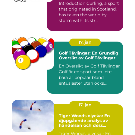
Introduction Curling, a sport
that originated in Scotland,
has taken the world by
storm with its str...
17. jan
Golf Tävlingar: En Grundlig
Översikt av Golf Tävlingar
En Översikt av Golf Tävlingar
Golf är en sport som inte
bara är populär bland
entusiaster utan ocks...
17. jan
Tiger Woods olycka: En
djupgående analys av
händelsen och dess
påverkan
Tiger Woods' olycka - En