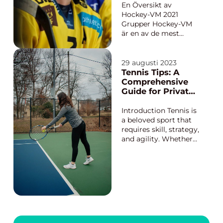
som kombinerar
En Översikt av
teknik, uthållighet och
Hockey-VM 2021
taktiskt skidåkni...
Grupper Hockey-VM
är en av de mest
prestigefyllda
internationella
ishockeyturneringarn
29 augusti 2023
a som äger rum varje
Tennis Tips: A
år. I denna artikel
Comprehensive
kommer vi att ta en
Guide for Private
grundlig titt på
Individuals
Hockey-VM 2021
Introduction Tennis is
grupper och analysera
a beloved sport that
deras egenskaper, p...
requires skill, strategy,
and agility. Whether
you are a beginner or
an advanced player,
incorporating tennis
tips into your game
can greatly enhance
your overall
performance. In this
article, we will provi...