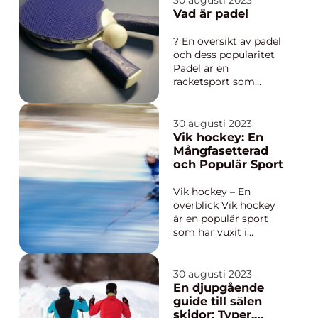
30 augusti 2023
I denna artikel
Vad är padel
kommer vi att ge en
övergripande och
? En översikt av padel
grundlig översikt över
och dess popularitet
resultaten från VM i
Padel är en
ishockey, både
racketsport som
histori...
kombinerar element
från tennis och
squash. Den spelas på
30 augusti 2023
en mindre bana och
Vik hockey: En
med paddelracketar.
Mångfasetterad
Sporten har vuxit i
och Populär Sport
popularitet över hela
världen och har nu
Vik hockey – En
miljontals utövare
överblick Vik hockey
oc...
är en populär sport
som har vuxit i
popularitet under de
senaste årtiondena.
Det är en spännande
30 augusti 2023
och konkurrenskraftig
En djupgående
aktivitet som
guide till sälen
engagerar både
skidor: Typer,