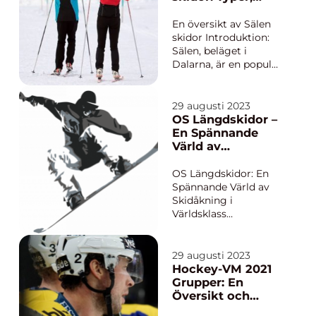
spelare och åskådare.
mätningar och
Denna artikel
historisk
En översikt av Sälen
kommer att utforska
genomgång
skidor Introduktion:
vik...
Sälen, beläget i
Dalarna, är en populär
destination för
skidåkning i Sverige
och erbjuder ett brett
29 augusti 2023
utbud av
OS Längdskidor –
skidaktiviteter för alla
En Spännande
nivåer av erfarenhet. I
Värld av
den här artikeln
Skidåkning i
kommer vi att
Världsklass
OS Längdskidor: En
undersöka vad Sälen...
Spännande Värld av
Skidåkning i
Världsklass
Introduktion: OS
Längdskidor är en av
de mest populära och
29 augusti 2023
prestigefyllda
Hockey-VM 2021
sporterna inom
Grupper: En
vintersportens värld.
Översikt och
Det är en disciplin
Analys