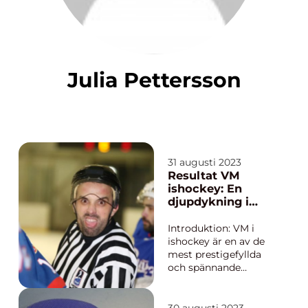
Julia Pettersson
31 augusti 2023
Resultat VM
ishockey: En
djupdykning i
händelserna,
typer och
Introduktion: VM i
betydelse
ishockey är en av de
mest prestigefyllda
och spännande
internationella
turneringarna inom
denna populära sport.