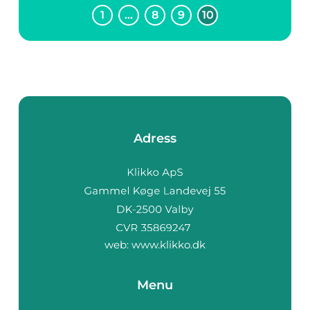
1
…
8
9
10
Adress
web:
www.klikko.dk
Menu