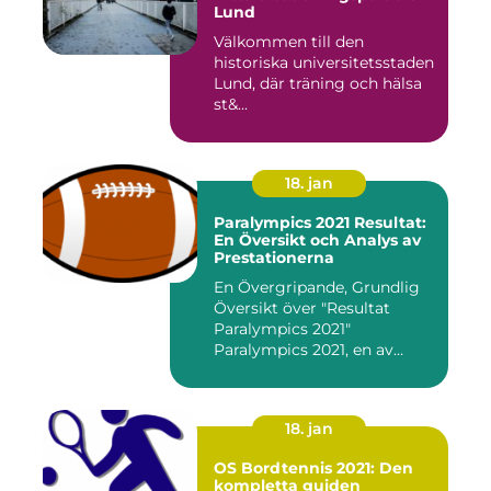
Lund
Välkommen till den
historiska universitetsstaden
Lund, där träning och hälsa
st&...
18. jan
Paralympics 2021 Resultat:
En Översikt och Analys av
Prestationerna
En Övergripande, Grundlig
Översikt över "Resultat
Paralympics 2021"
Paralympics 2021, en av
världen...
18. jan
OS Bordtennis 2021: Den
kompletta guiden