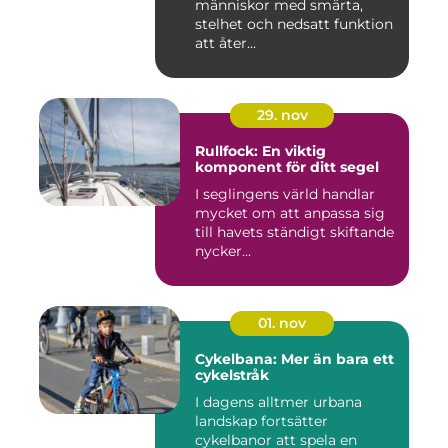
människor med smärta,
stelhet och nedsatt funktion
att åter...
29. nov
Rullfock: En viktig
komponent för ditt segel
I seglingens värld handlar
mycket om att anpassa sig
till havets ständigt skiftande
nycker...
01. nov
Cykelbana: Mer än bara ett
cykelstråk
I dagens alltmer urbana
landskap fortsätter
cykelbanor att spela en