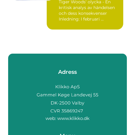
Tiger Woods' olycka - En
kritisk analys av händelsen
och dess konsekvenser
Inledning: I februari ...
Adress
web:
www.klikko.dk