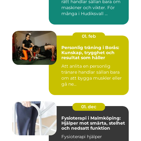
rätt handlar sällan bara om
maskiner och vikter. För
många i Hudiksvall ...
01. feb
Personlig träning i Borås:
Kunskap, trygghet och
resultat som håller
Att anlita en personlig
tränare handlar sällan bara
om att bygga muskler eller
gå ne...
01. dec
Fysioterapi i Malmköping:
Hjälper mot smärta, stelhet
och nedsatt funktion
Fysioterapi hjälper