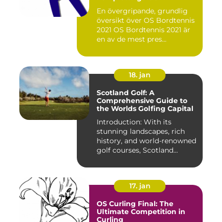
En övergripande, grundlig
översikt över OS Bordtennis
2021 OS Bordtennis 2021 är
en av de mest pres...
18. jan
Scotland Golf: A
Comprehensive Guide to
the Worlds Golfing Capital
Introduction: With its
stunning landscapes, rich
history, and world-renowned
golf courses, Scotland...
17. jan
OS Curling Final: The
Ultimate Competition in
Curling