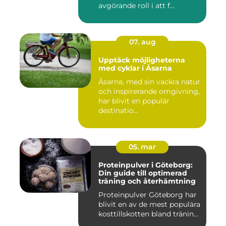
avgörande roll i att f...
07. aug
Upptäck möjligheterna
med cyklar i Åsarna
Åsarna, med sin vackra natur
och inspirerande omgivning,
har blivit en populär
destinatio...
05. mar
Proteinpulver i Göteborg:
Din guide till optimerad
träning och återhämtning
Proteinpulver Göteborg har
blivit en av de mest populära
kosttillskotten bland tränin...