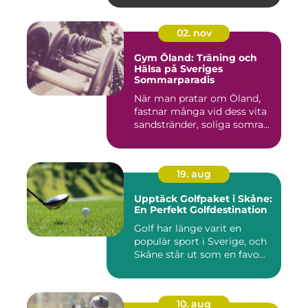
02. nov
Gym Öland: Träning och
Hälsa på Sveriges
Sommarparadis
När man pratar om Öland,
fastnar många vid dess vita
sandstränder, soliga somra...
19. aug
Upptäck Golfpaket i Skåne:
En Perfekt Golfdestination
Golf har länge varit en
populär sport i Sverige, och
Skåne står ut som en favo...
10. aug