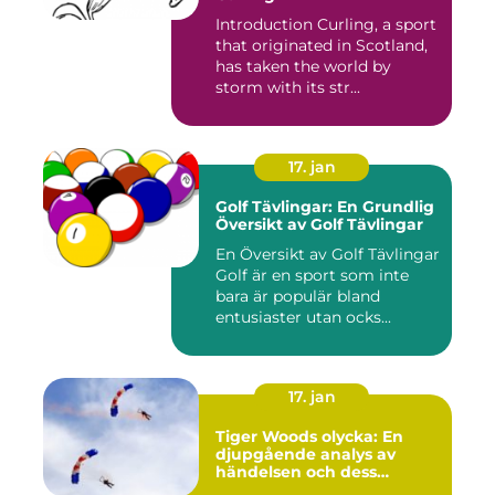
Introduction Curling, a sport
that originated in Scotland,
has taken the world by
storm with its str...
17. jan
Golf Tävlingar: En Grundlig
Översikt av Golf Tävlingar
En Översikt av Golf Tävlingar
Golf är en sport som inte
bara är populär bland
entusiaster utan ocks...
17. jan
Tiger Woods olycka: En
djupgående analys av
händelsen och dess
påverkan