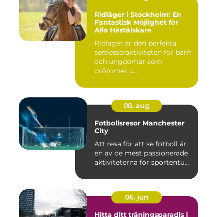
Ridläger i Stockholm: En
Fantastisk Möjlighet för
Alla Hästälskare
Ridläger är den perfekta
semesteraktiviteten för barn
och ungdomar som
drömmer o...
08. aug
Fotbollsresor Manchester
City
Att resa för att se fotboll är
en av de mest passionerade
aktiviteterna för sportentu...
06. jun
Hitta ditt träningsparadis i