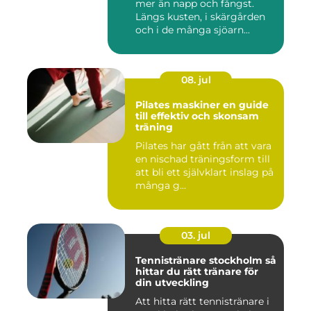
mer än napp och fångst.
Längs kusten, i skärgården
och i de många sjöarn...
08. jul
Pilates maskiner en guide
till effektiv och skonsam
träning
Pilates har gått från att vara
en nischad träningsform till
att bli ett självklart inslag på
många g...
03. jul
Tennistränare stockholm så
hittar du rätt tränare för
din utveckling
Att hitta rätt tennistränare i