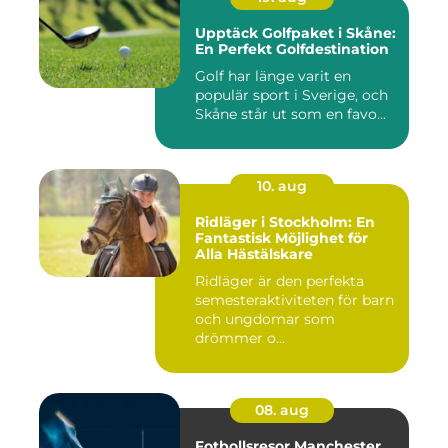
Upptäck Golfpaket i Skåne:
En Perfekt Golfdestination
Golf har länge varit en
populär sport i Sverige, och
Skåne står ut som en favo...
10. aug
Ridläger i Stockholm: En
Fantastisk Möjlighet för
Alla Hästälskare
Ridläger är den perfekta
semesteraktiviteten för barn
och ungdomar som
drömmer o...
08. aug
Fotbollsresor Manchester