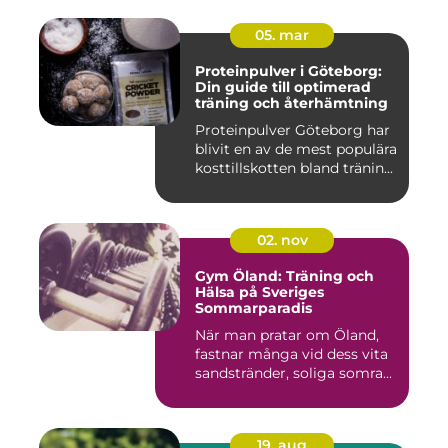
05. mar
Proteinpulver i Göteborg:
Din guide till optimerad
träning och återhämtning
Proteinpulver Göteborg har
blivit en av de mest populära
kosttillskotten bland tränin...
02. nov
Gym Öland: Träning och
Hälsa på Sveriges
Sommarparadis
När man pratar om Öland,
fastnar många vid dess vita
sandstränder, soliga somra...
19. aug