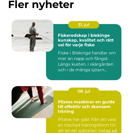
Fler nyheter
31. jul
Fiskeredskap i blekinge
kunskap, kvalitet och rätt
val för varje fiske
Fiske i Blekinge handlar om
mer än napp och fångst.
Längs kusten, i skärgården
och i de många sjöarn...
08. jul
Pilates maskiner en guide
till effektiv och skonsam
träning
Pilates har gått från att vara
en nischad träningsform till
att bli ett självklart inslag på