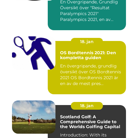
En Övergripande, Grundlig
Översikt över "Resultat
Paralympics 2021"
Paralympics 2021, en av
världen...
18. jan
OS Bordtennis 2021: Den
kompletta guiden
En övergripande, grundlig
översikt över OS Bordtennis
2021 OS Bordtennis 2021 är
en av de mest pres...
18. jan
Scotland Golf: A
Comprehensive Guide to
the Worlds Golfing Capital
Introduction: With its