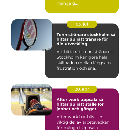
många g...
03. jul
Tennistränare stockholm så
hittar du rätt tränare för
din utveckling
Att hitta rätt tennistränare i
Stockholm kan göra hela
skillnaden mellan långsam
frustration och sna...
20. apr
After work uppsala så
hittar du rätt ställe för
jobbet och gänget
After work har blivit en
viktig del av arbetsveckan
för många i Uppsala.