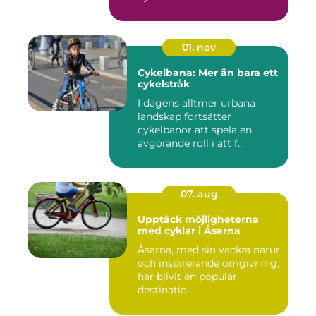
01. nov
Cykelbana: Mer än bara ett
cykelstråk
I dagens alltmer urbana
landskap fortsätter
cykelbanor att spela en
avgörande roll i att f...
07. aug
Upptäck möjligheterna
med cyklar i Åsarna
Åsarna, med sin vackra natur
och inspirerande omgivning,
har blivit en populär
destinatio...