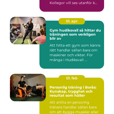
Kollegor vill ses utanför k...
01. apr
Gym hudiksvall så hittar du
träningen som verkligen
blir av
Att hitta ett gym som känns
rätt handlar sällan bara om
maskiner och vikter. För
många i Hudiksvall ...
01. feb
Personlig träning i Borås:
Kunskap, trygghet och
resultat som håller
Att anlita en personlig
tränare handlar sällan bara
om att bygga muskler eller