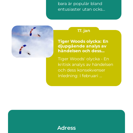
bara är populär bland
entusiaster utan ocks...
17. jan
Tiger Woods olycka: En
djupgående analys av
händelsen och dess
påverkan
Tiger Woods' olycka - En
kritisk analys av händelsen
och dess konsekvenser
Inledning: I februari ...
Adress