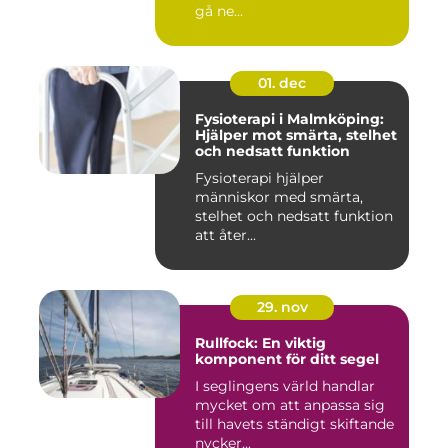
gå ne...
01. dec
Fysioterapi i Malmköping:
Hjälper mot smärta, stelhet
och nedsatt funktion
Fysioterapi hjälper
människor med smärta,
stelhet och nedsatt funktion
att åter...
29. nov
Rullfock: En viktig
komponent för ditt segel
I seglingens värld handlar
mycket om att anpassa sig
till havets ständigt skiftande
nycker...