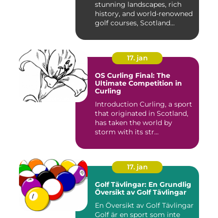
stunning landscapes, rich
history, and world-renowned
golf courses, Scotland...
17. jan
OS Curling Final: The
Ultimate Competition in
Curling
Introduction Curling, a sport
that originated in Scotland,
has taken the world by
storm with its str...
17. jan
Golf Tävlingar: En Grundlig
Översikt av Golf Tävlingar
En Översikt av Golf Tävlingar
Golf är en sport som inte