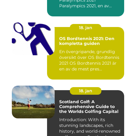
Paralympics 2021"
Paralympics 2021, en av
världen...
18. jan
OS Bordtennis 2021: Den
kompletta guiden
En övergripande, grundlig
översikt över OS Bordtennis
2021 OS Bordtennis 2021 är
en av de mest pres...
18. jan
Scotland Golf: A
Comprehensive Guide to
the Worlds Golfing Capital
Introduction: With its
stunning landscapes, rich
history, and world-renowned