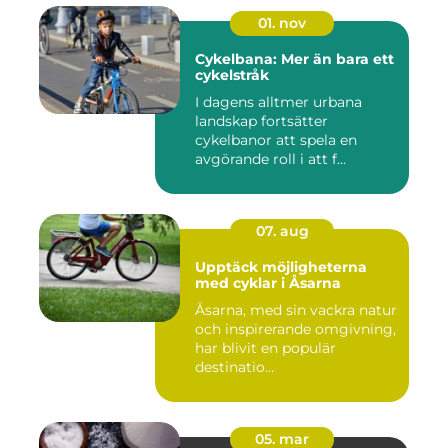
01. nov
Cykelbana: Mer än bara ett
cykelstråk
I dagens alltmer urbana
landskap fortsätter
cykelbanor att spela en
avgörande roll i att f...
07. aug
Upptäck möjligheterna
med cyklar i Åsarna
Åsarna, med sin vackra natur
och inspirerande omgivning,
har blivit en populär
destinatio...
05. mar