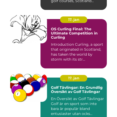
golf courses, Scotland...
17. jan
OS Curling Final: The
Ultimate Competition in
Curling
Introduction Curling, a sport
that originated in Scotland,
has taken the world by
storm with its str...
17. jan
Golf Tävlingar: En Grundlig
Översikt av Golf Tävlingar
En Översikt av Golf Tävlingar
Golf är en sport som inte
bara är populär bland
entusiaster utan ocks...