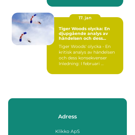
17. jan
Tiger Woods olycka: En
djupgående analys av
händelsen och dess
påverkan
Tiger Woods' olycka - En
kritisk analys av händelsen
och dess konsekvenser
Inledning: I februari ...
Adress