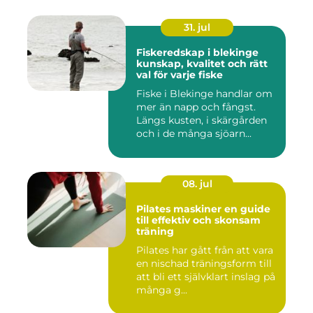
31. jul
Fiskeredskap i blekinge
kunskap, kvalitet och rätt
val för varje fiske
Fiske i Blekinge handlar om
mer än napp och fångst.
Längs kusten, i skärgården
och i de många sjöarn...
08. jul
Pilates maskiner en guide
till effektiv och skonsam
träning
Pilates har gått från att vara
en nischad träningsform till
att bli ett självklart inslag på
många g...