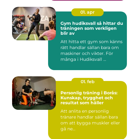
01. apr
Gym hudiksvall så hittar du
träningen som verkligen
blir av
Att hitta ett gym som känns
rätt handlar sällan bara om
maskiner och vikter. För
många i Hudiksvall ...
01. feb
Personlig träning i Borås:
Kunskap, trygghet och
resultat som håller
Att anlita en personlig
tränare handlar sällan bara
om att bygga muskler eller
gå ne...