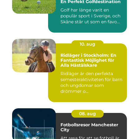
En Perfekt Golfdestination
Golf har länge varit en
populär sport i Sverige, och
Skåne står ut som en favo...
10. aug
Ridläger i Stockholm: En
Fantastisk Möjlighet för
Alla Hästälskare
Ridläger är den perfekta
semesteraktiviteten för barn
och ungdomar som
drömmer o...
08. aug
Fotbollsresor Manchester
City
Att resa för att se fotboll är