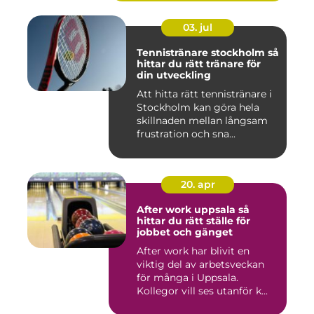
03. jul
Tennistränare stockholm så
hittar du rätt tränare för
din utveckling
Att hitta rätt tennistränare i
Stockholm kan göra hela
skillnaden mellan långsam
frustration och sna...
20. apr
After work uppsala så
hittar du rätt ställe för
jobbet och gänget
After work har blivit en
viktig del av arbetsveckan
för många i Uppsala.
Kollegor vill ses utanför k...