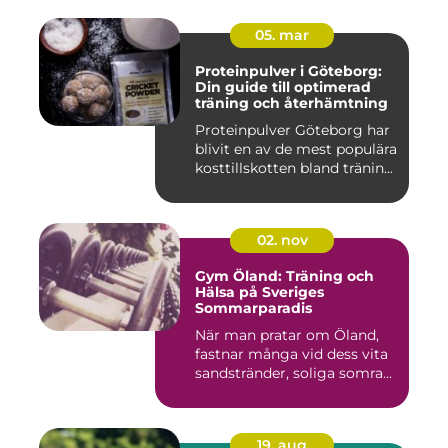
05. mar
Proteinpulver i Göteborg:
Din guide till optimerad
träning och återhämtning
Proteinpulver Göteborg har
blivit en av de mest populära
kosttillskotten bland tränin...
02. nov
Gym Öland: Träning och
Hälsa på Sveriges
Sommarparadis
När man pratar om Öland,
fastnar många vid dess vita
sandstränder, soliga somra...
19. aug