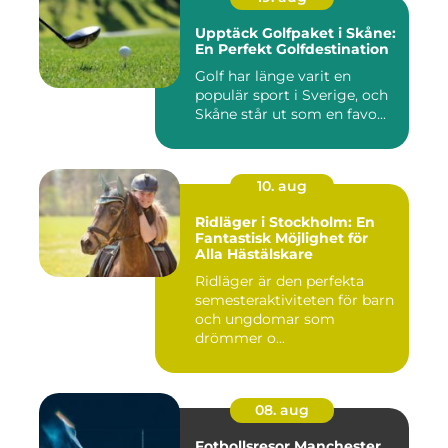
Upptäck Golfpaket i Skåne:
En Perfekt Golfdestination
Golf har länge varit en
populär sport i Sverige, och
Skåne står ut som en favo...
10. aug
Ridläger i Stockholm: En
Fantastisk Möjlighet för
Alla Hästälskare
Ridläger är den perfekta
semesteraktiviteten för barn
och ungdomar som
drömmer o...
08. aug
Fotbollsresor Manchester