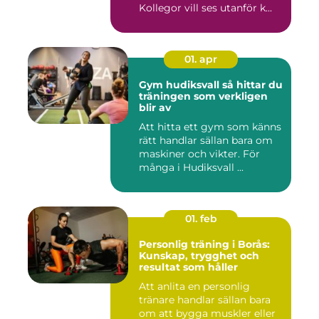
Kollegor vill ses utanför k...
01. apr
Gym hudiksvall så hittar du
träningen som verkligen
blir av
Att hitta ett gym som känns
rätt handlar sällan bara om
maskiner och vikter. För
många i Hudiksvall ...
01. feb
Personlig träning i Borås:
Kunskap, trygghet och
resultat som håller
Att anlita en personlig
tränare handlar sällan bara
om att bygga muskler eller