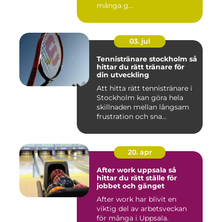
många g...
03. jul
Tennistränare stockholm så
hittar du rätt tränare för
din utveckling
Att hitta rätt tennistränare i
Stockholm kan göra hela
skillnaden mellan långsam
frustration och sna...
20. apr
After work uppsala så
hittar du rätt ställe för
jobbet och gänget
After work har blivit en
viktig del av arbetsveckan
för många i Uppsala.