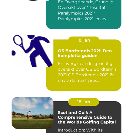
En Övergripande, Grundlig
Översikt över "Resultat
Paralympics 2021"
Paralympics 2021, en av
världen...
18. jan
OS Bordtennis 2021: Den
kompletta guiden
En övergripande, grundlig
översikt över OS Bordtennis
2021 OS Bordtennis 2021 är
en av de mest pres...
18. jan
Scotland Golf: A
Comprehensive Guide to
the Worlds Golfing Capital
Introduction: With its