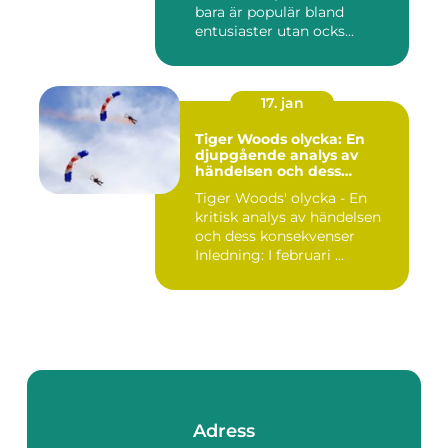
bara är populär bland
entusiaster utan ocks...
17. jan
Tiger Woods olycka: En
djupgående analys av
händelsen och dess
påverkan
Tiger Woods' olycka - En
kritisk analys av händelsen
och dess konsekvenser
Inledning: I februari ...
Adress