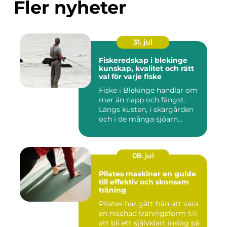
Fler nyheter
31. jul
Fiskeredskap i blekinge
kunskap, kvalitet och rätt
val för varje fiske
Fiske i Blekinge handlar om
mer än napp och fångst.
Längs kusten, i skärgården
och i de många sjöarn...
08. jul
Pilates maskiner en guide
till effektiv och skonsam
träning
Pilates har gått från att vara
en nischad träningsform till
att bli ett självklart inslag på