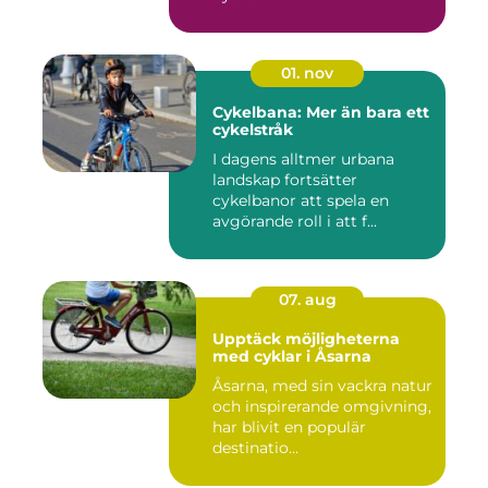
01. nov
Cykelbana: Mer än bara ett
cykelstråk
I dagens alltmer urbana
landskap fortsätter
cykelbanor att spela en
avgörande roll i att f...
07. aug
Upptäck möjligheterna
med cyklar i Åsarna
Åsarna, med sin vackra natur
och inspirerande omgivning,
har blivit en populär
destinatio...