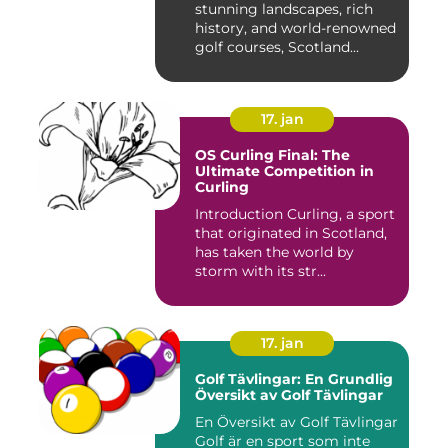
stunning landscapes, rich
history, and world-renowned
golf courses, Scotland...
17. jan
OS Curling Final: The
Ultimate Competition in
Curling
Introduction Curling, a sport
that originated in Scotland,
has taken the world by
storm with its str...
17. jan
Golf Tävlingar: En Grundlig
Översikt av Golf Tävlingar
En Översikt av Golf Tävlingar
Golf är en sport som inte