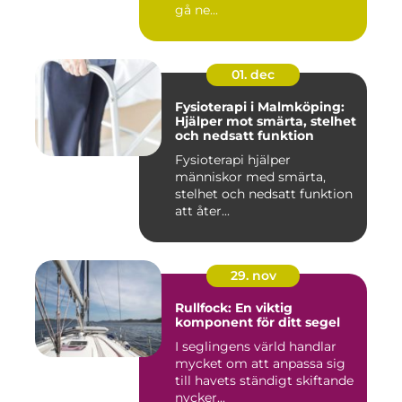
gå ne...
01. dec
Fysioterapi i Malmköping:
Hjälper mot smärta, stelhet
och nedsatt funktion
Fysioterapi hjälper
människor med smärta,
stelhet och nedsatt funktion
att åter...
29. nov
Rullfock: En viktig
komponent för ditt segel
I seglingens värld handlar
mycket om att anpassa sig
till havets ständigt skiftande
nycker...