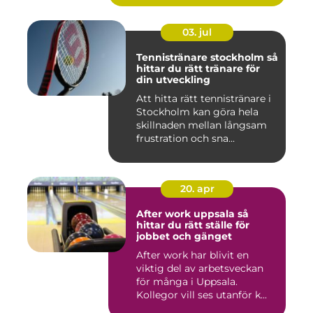
03. jul
Tennistränare stockholm så
hittar du rätt tränare för
din utveckling
Att hitta rätt tennistränare i
Stockholm kan göra hela
skillnaden mellan långsam
frustration och sna...
20. apr
After work uppsala så
hittar du rätt ställe för
jobbet och gänget
After work har blivit en
viktig del av arbetsveckan
för många i Uppsala.
Kollegor vill ses utanför k...