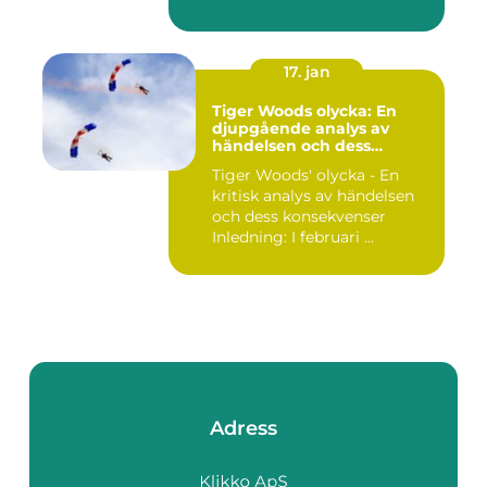
17. jan
Tiger Woods olycka: En
djupgående analys av
händelsen och dess
påverkan
Tiger Woods' olycka - En
kritisk analys av händelsen
och dess konsekvenser
Inledning: I februari ...
Adress