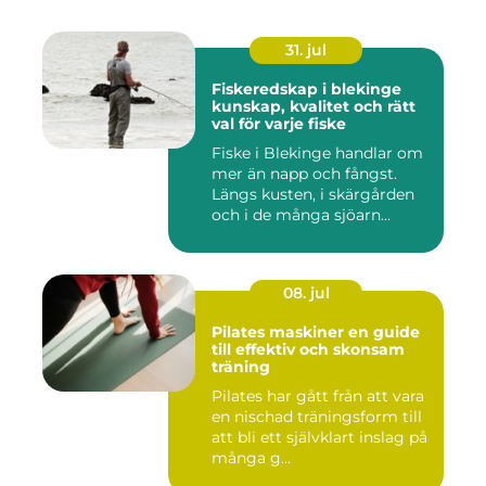
31. jul
Fiskeredskap i blekinge
kunskap, kvalitet och rätt
val för varje fiske
Fiske i Blekinge handlar om
mer än napp och fångst.
Längs kusten, i skärgården
och i de många sjöarn...
08. jul
Pilates maskiner en guide
till effektiv och skonsam
träning
Pilates har gått från att vara
en nischad träningsform till
att bli ett självklart inslag på
många g...