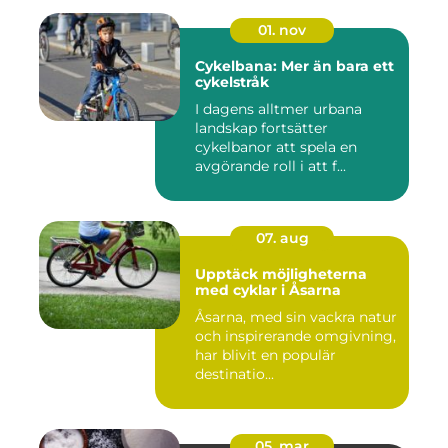
01. nov
Cykelbana: Mer än bara ett
cykelstråk
I dagens alltmer urbana
landskap fortsätter
cykelbanor att spela en
avgörande roll i att f...
07. aug
Upptäck möjligheterna
med cyklar i Åsarna
Åsarna, med sin vackra natur
och inspirerande omgivning,
har blivit en populär
destinatio...
05. mar