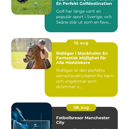
En Perfekt Golfdestination
Golf har länge varit en
populär sport i Sverige, och
Skåne står ut som en favo...
10. aug
Ridläger i Stockholm: En
Fantastisk Möjlighet för
Alla Hästälskare
Ridläger är den perfekta
semesteraktiviteten för barn
och ungdomar som
drömmer o...
08. aug
Fotbollsresor Manchester
City