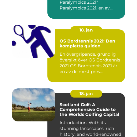
Paralympics 2021"
Paralympics 2021, en av
världen...
18. jan
OS Bordtennis 2021: Den
kompletta guiden
En övergripande, grundlig
översikt över OS Bordtennis
2021 OS Bordtennis 2021 är
en av de mest pres...
18. jan
Scotland Golf: A
Comprehensive Guide to
the Worlds Golfing Capital
Introduction: With its
stunning landscapes, rich
history, and world-renowned