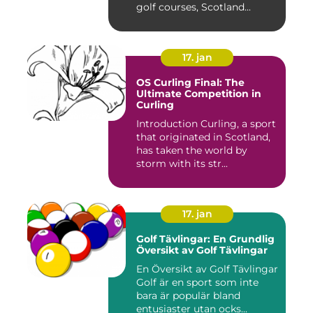
golf courses, Scotland...
17. jan
OS Curling Final: The
Ultimate Competition in
Curling
Introduction Curling, a sport
that originated in Scotland,
has taken the world by
storm with its str...
17. jan
Golf Tävlingar: En Grundlig
Översikt av Golf Tävlingar
En Översikt av Golf Tävlingar
Golf är en sport som inte
bara är populär bland
entusiaster utan ocks...