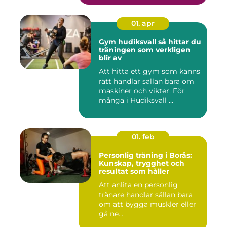
01. apr
Gym hudiksvall så hittar du
träningen som verkligen
blir av
Att hitta ett gym som känns
rätt handlar sällan bara om
maskiner och vikter. För
många i Hudiksvall ...
01. feb
Personlig träning i Borås:
Kunskap, trygghet och
resultat som håller
Att anlita en personlig
tränare handlar sällan bara
om att bygga muskler eller
gå ne...