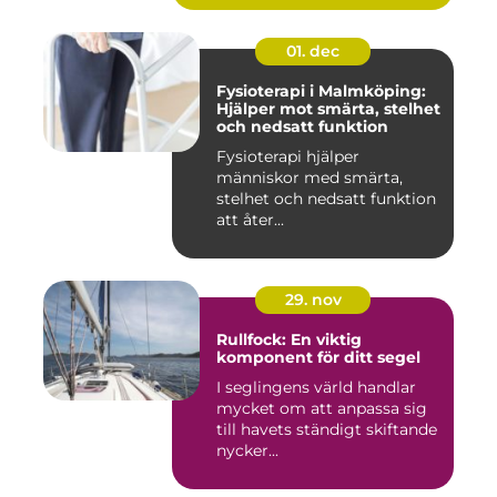
01. dec
Fysioterapi i Malmköping:
Hjälper mot smärta, stelhet
och nedsatt funktion
Fysioterapi hjälper
människor med smärta,
stelhet och nedsatt funktion
att åter...
29. nov
Rullfock: En viktig
komponent för ditt segel
I seglingens värld handlar
mycket om att anpassa sig
till havets ständigt skiftande
nycker...