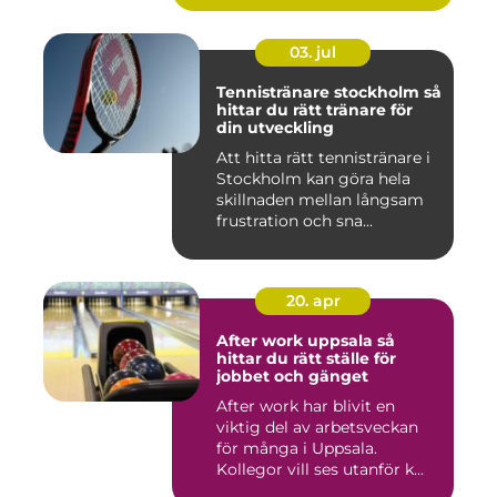
03. jul
Tennistränare stockholm så
hittar du rätt tränare för
din utveckling
Att hitta rätt tennistränare i
Stockholm kan göra hela
skillnaden mellan långsam
frustration och sna...
20. apr
After work uppsala så
hittar du rätt ställe för
jobbet och gänget
After work har blivit en
viktig del av arbetsveckan
för många i Uppsala.
Kollegor vill ses utanför k...