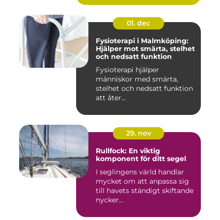
01. dec
Fysioterapi i Malmköping:
Hjälper mot smärta, stelhet
och nedsatt funktion
Fysioterapi hjälper
människor med smärta,
stelhet och nedsatt funktion
att åter...
29. nov
Rullfock: En viktig
komponent för ditt segel
I seglingens värld handlar
mycket om att anpassa sig
till havets ständigt skiftande
nycker...