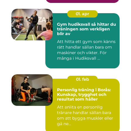
01. apr
Gym hudiksvall så hittar du
träningen som verkligen
blir av
Att hitta ett gym som känns
rätt handlar sällan bara om
maskiner och vikter. För
många i Hudiksvall ...
01. feb
Personlig träning i Borås:
Kunskap, trygghet och
resultat som håller
Att anlita en personlig
tränare handlar sällan bara
om att bygga muskler eller
gå ne...