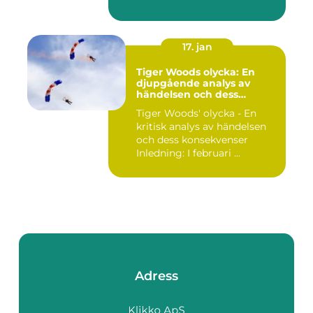
17. jan
Tiger Woods olycka: En
djupgående analys av
händelsen och dess
påverkan
Tiger Woods' olycka - En
kritisk analys av händelsen
och dess konsekvenser
Inledning: I februari ...
Adress