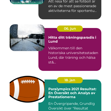
Att resa för att se fotboll är
en av de mest passionerade
aktiviteterna för sportentu...
06. jun
Hitta ditt träningsparadis i
Lund
Välkommen till den
historiska universitetsstaden
Lund, där träning och hälsa
st&...
18. jan
Paralympics 2021 Resultat:
En Översikt och Analys av
Prestationerna
En Övergripande, Grundlig
Översikt över "Resultat