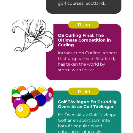
golf courses, Scotland...
17. jan
OS Curling Final: The
Ultimate Competition in
Curling
Introduction Curling, a sport
that originated in Scotland,
has taken the world by
storm with its str...
17. jan
Golf Tävlingar: En Grundlig
Översikt av Golf Tävlingar
En Översikt av Golf Tävlingar
Golf är en sport som inte
bara är populär bland
entusiaster utan ocks...