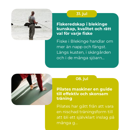
31. jul
Fiskeredskap i blekinge
kunskap, kvalitet och rätt
val för varje fiske
Fiske i Blekinge handlar om
mer än napp och fångst.
Längs kusten, i skärgården
och i de många sjöarn...
08. jul
Pilates maskiner en guide
till effektiv och skonsam
träning
Pilates har gått från att vara
en nischad träningsform till
att bli ett självklart inslag på
många g...