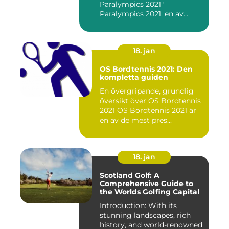
Paralympics 2021"
Paralympics 2021, en av
världen...
18. jan
OS Bordtennis 2021: Den
kompletta guiden
En övergripande, grundlig
översikt över OS Bordtennis
2021 OS Bordtennis 2021 är
en av de mest pres...
18. jan
Scotland Golf: A
Comprehensive Guide to
the Worlds Golfing Capital
Introduction: With its
stunning landscapes, rich
history, and world-renowned