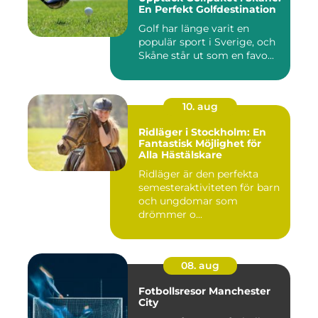
En Perfekt Golfdestination
Golf har länge varit en
populär sport i Sverige, och
Skåne står ut som en favo...
10. aug
Ridläger i Stockholm: En
Fantastisk Möjlighet för
Alla Hästälskare
Ridläger är den perfekta
semesteraktiviteten för barn
och ungdomar som
drömmer o...
08. aug
Fotbollsresor Manchester
City