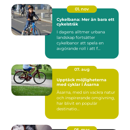
01. nov
Cykelbana: Mer än bara ett
cykelstråk
I dagens alltmer urbana
landskap fortsätter
cykelbanor att spela en
avgörande roll i att f...
07. aug
Upptäck möjligheterna
med cyklar i Åsarna
Åsarna, med sin vackra natur
och inspirerande omgivning,
har blivit en populär
destinatio...
05. mar