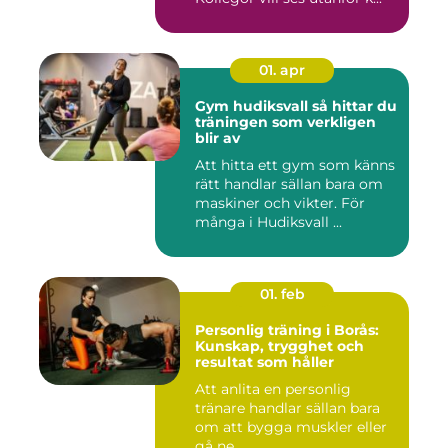
01. apr
Gym hudiksvall så hittar du
träningen som verkligen
blir av
Att hitta ett gym som känns
rätt handlar sällan bara om
maskiner och vikter. För
många i Hudiksvall ...
01. feb
Personlig träning i Borås:
Kunskap, trygghet och
resultat som håller
Att anlita en personlig
tränare handlar sällan bara
om att bygga muskler eller
gå ne...