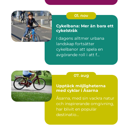
01. nov
Cykelbana: Mer än bara ett
cykelstråk
I dagens alltmer urbana
landskap fortsätter
cykelbanor att spela en
avgörande roll i att f...
07. aug
Upptäck möjligheterna
med cyklar i Åsarna
Åsarna, med sin vackra natur
och inspirerande omgivning,
har blivit en populär
destinatio...