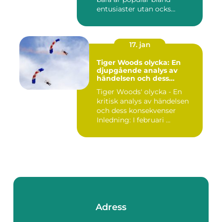
entusiaster utan ocks...
17. jan
Tiger Woods olycka: En
djupgående analys av
händelsen och dess
påverkan
Tiger Woods' olycka - En
kritisk analys av händelsen
och dess konsekvenser
Inledning: I februari ...
Adress