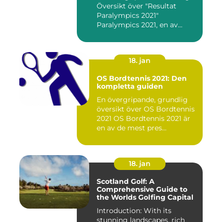
Översikt över "Resultat
Paralympics 2021"
Paralympics 2021, en av
världen...
18. jan
OS Bordtennis 2021: Den
kompletta guiden
En övergripande, grundlig
översikt över OS Bordtennis
2021 OS Bordtennis 2021 är
en av de mest pres...
18. jan
Scotland Golf: A
Comprehensive Guide to
the Worlds Golfing Capital
Introduction: With its
stunning landscapes, rich