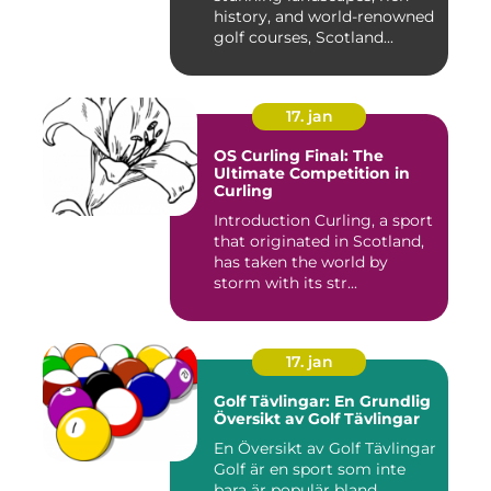
history, and world-renowned
golf courses, Scotland...
17. jan
OS Curling Final: The
Ultimate Competition in
Curling
Introduction Curling, a sport
that originated in Scotland,
has taken the world by
storm with its str...
17. jan
Golf Tävlingar: En Grundlig
Översikt av Golf Tävlingar
En Översikt av Golf Tävlingar
Golf är en sport som inte
bara är populär bland