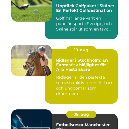
Upptäck Golfpaket i Skåne:
En Perfekt Golfdestination
Golf har länge varit en
populär sport i Sverige, och
Skåne står ut som en favo...
10. aug
Ridläger i Stockholm: En
Fantastisk Möjlighet för
Alla Hästälskare
Ridläger är den perfekta
semesteraktiviteten för barn
och ungdomar som
drömmer o...
08. aug
Fotbollsresor Manchester