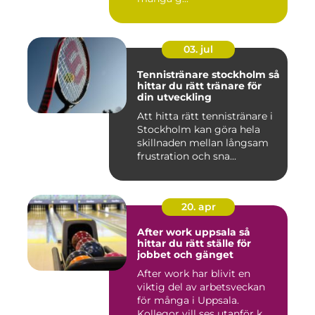
03. jul
Tennistränare stockholm så
hittar du rätt tränare för
din utveckling
Att hitta rätt tennistränare i
Stockholm kan göra hela
skillnaden mellan långsam
frustration och sna...
20. apr
After work uppsala så
hittar du rätt ställe för
jobbet och gänget
After work har blivit en
viktig del av arbetsveckan
för många i Uppsala.
Kollegor vill ses utanför k...