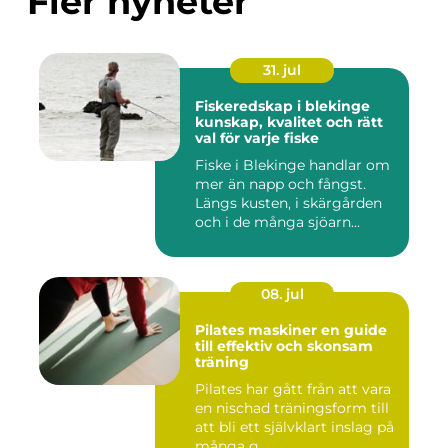
Fler nyheter
31. jul
Fiskeredskap i blekinge
kunskap, kvalitet och rätt
val för varje fiske
Fiske i Blekinge handlar om
mer än napp och fångst.
Längs kusten, i skärgården
och i de många sjöarn...
08. jul
Pilates maskiner en guide
till effektiv och skonsam
träning
Pilates har gått från att vara
en nischad träningsform till
att bli ett självklart inslag på
många g...