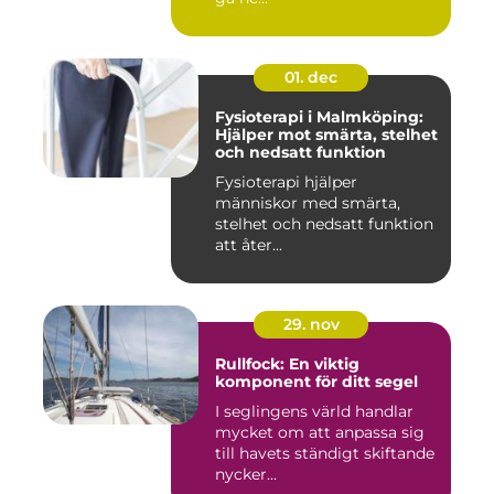
01. dec
Fysioterapi i Malmköping:
Hjälper mot smärta, stelhet
och nedsatt funktion
Fysioterapi hjälper
människor med smärta,
stelhet och nedsatt funktion
att åter...
29. nov
Rullfock: En viktig
komponent för ditt segel
I seglingens värld handlar
mycket om att anpassa sig
till havets ständigt skiftande
nycker...