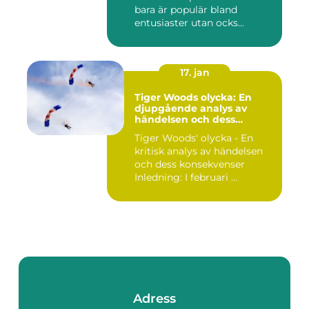
bara är populär bland
entusiaster utan ocks...
17. jan
Tiger Woods olycka: En
djupgående analys av
händelsen och dess
påverkan
Tiger Woods' olycka - En
kritisk analys av händelsen
och dess konsekvenser
Inledning: I februari ...
Adress