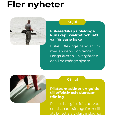
Fler nyheter
31. jul
Fiskeredskap i blekinge
kunskap, kvalitet och rätt
val för varje fiske
Fiske i Blekinge handlar om
mer än napp och fångst.
Längs kusten, i skärgården
och i de många sjöarn...
08. jul
Pilates maskiner en guide
till effektiv och skonsam
träning
Pilates har gått från att vara
en nischad träningsform till
att bli ett självklart inslag på