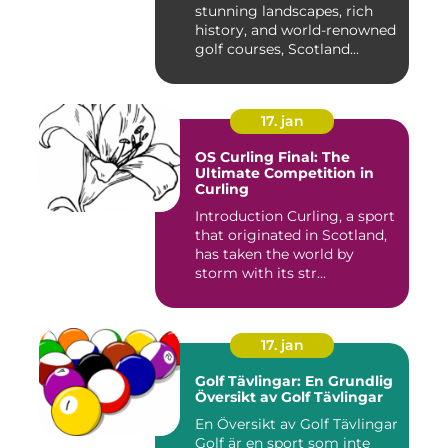
stunning landscapes, rich
history, and world-renowned
golf courses, Scotland...
17. jan
OS Curling Final: The
Ultimate Competition in
Curling
Introduction Curling, a sport
that originated in Scotland,
has taken the world by
storm with its str...
17. jan
Golf Tävlingar: En Grundlig
Översikt av Golf Tävlingar
En Översikt av Golf Tävlingar
Golf är en sport som inte