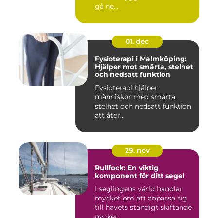
gå ne...
01. dec
Fysioterapi i Malmköping:
Hjälper mot smärta, stelhet
och nedsatt funktion
Fysioterapi hjälper
människor med smärta,
stelhet och nedsatt funktion
att åter...
29. nov
Rullfock: En viktig
komponent för ditt segel
I seglingens värld handlar
mycket om att anpassa sig
till havets ständigt skiftande
nycker...