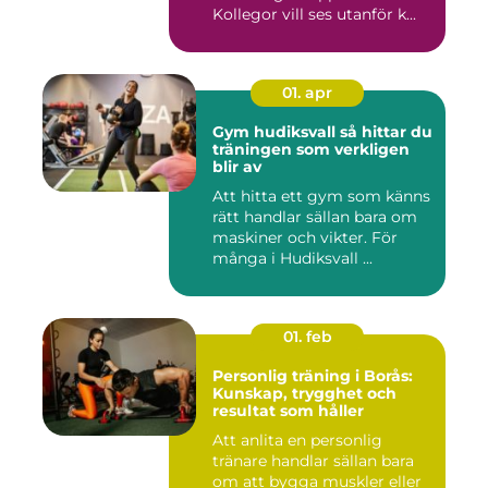
Kollegor vill ses utanför k...
01. apr
Gym hudiksvall så hittar du
träningen som verkligen
blir av
Att hitta ett gym som känns
rätt handlar sällan bara om
maskiner och vikter. För
många i Hudiksvall ...
01. feb
Personlig träning i Borås:
Kunskap, trygghet och
resultat som håller
Att anlita en personlig
tränare handlar sällan bara
om att bygga muskler eller