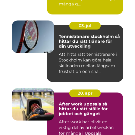
många g...
03. jul
Tennistränare stockholm så
hittar du rätt tränare för
din utveckling
Att hitta rätt tennistränare i
Stockholm kan göra hela
skillnaden mellan långsam
frustration och sna...
20. apr
After work uppsala så
hittar du rätt ställe för
jobbet och gänget
After work har blivit en
viktig del av arbetsveckan
för många i Uppsala.