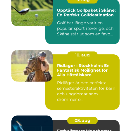
Upptäck Golfpaket i Skåne:
En Perfekt Golfdestination
Golf har länge varit en
populär sport i Sverige, och
Skåne står ut som en favo...
10. aug
Ridläger i Stockholm: En
Fantastisk Möjlighet för
Alla Hästälskare
Ridläger är den perfekta
semesteraktiviteten för barn
och ungdomar som
drömmer o...
08. aug