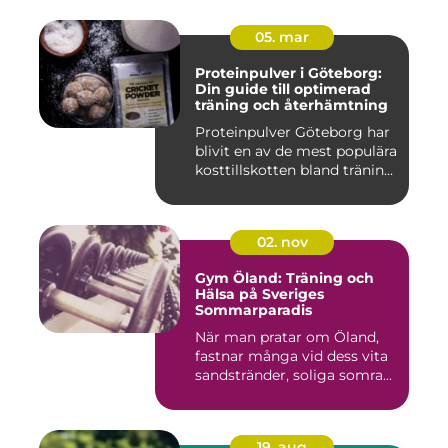
05. mar
Proteinpulver i Göteborg:
Din guide till optimerad
träning och återhämtning
Proteinpulver Göteborg har
blivit en av de mest populära
kosttillskotten bland tränin...
02. nov
Gym Öland: Träning och
Hälsa på Sveriges
Sommarparadis
När man pratar om Öland,
fastnar många vid dess vita
sandstränder, soliga somra...
19. aug