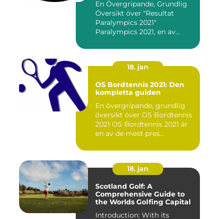
En Övergripande, Grundlig
Översikt över "Resultat
Paralympics 2021"
Paralympics 2021, en av
världen...
18. jan
OS Bordtennis 2021: Den
kompletta guiden
En övergripande, grundlig
översikt över OS Bordtennis
2021 OS Bordtennis 2021 är
en av de mest pres...
18. jan
Scotland Golf: A
Comprehensive Guide to
the Worlds Golfing Capital
Introduction: With its