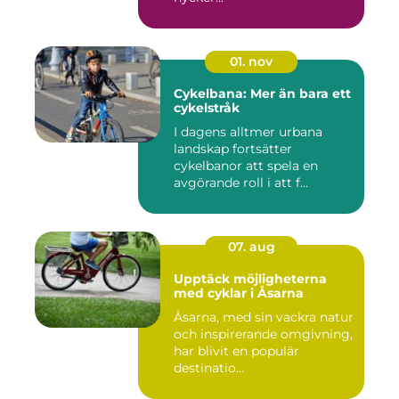
01. nov
Cykelbana: Mer än bara ett
cykelstråk
I dagens alltmer urbana
landskap fortsätter
cykelbanor att spela en
avgörande roll i att f...
07. aug
Upptäck möjligheterna
med cyklar i Åsarna
Åsarna, med sin vackra natur
och inspirerande omgivning,
har blivit en populär
destinatio...