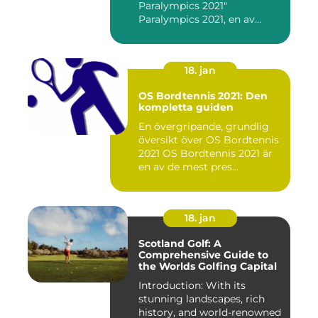
Paralympics 2021"
Paralympics 2021, en av
världen...
18. jan
OS Bordtennis 2021: Den
kompletta guiden
En övergripande, grundlig
översikt över OS Bordtennis
2021 OS Bordtennis 2021 är
en av de mest pres...
18. jan
Scotland Golf: A
Comprehensive Guide to
the Worlds Golfing Capital
Introduction: With its
stunning landscapes, rich
history, and world-renowned