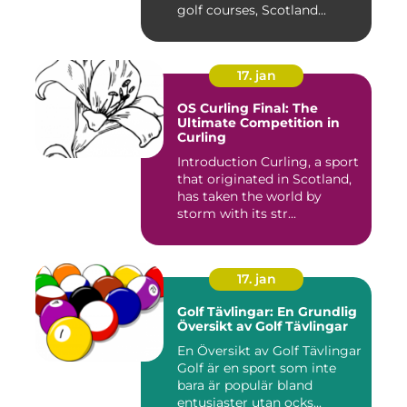
golf courses, Scotland...
17. jan
OS Curling Final: The
Ultimate Competition in
Curling
Introduction Curling, a sport
that originated in Scotland,
has taken the world by
storm with its str...
17. jan
Golf Tävlingar: En Grundlig
Översikt av Golf Tävlingar
En Översikt av Golf Tävlingar
Golf är en sport som inte
bara är populär bland
entusiaster utan ocks...