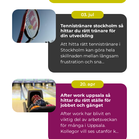
03. jul
Tennistränare stockholm så
hittar du rätt tränare för
din utveckling
Att hitta rätt tennistränare i
Stockholm kan göra hela
skillnaden mellan långsam
frustration och sna...
20. apr
After work uppsala så
hittar du rätt ställe för
jobbet och gänget
After work har blivit en
viktig del av arbetsveckan
för många i Uppsala.
Kollegor vill ses utanför k...