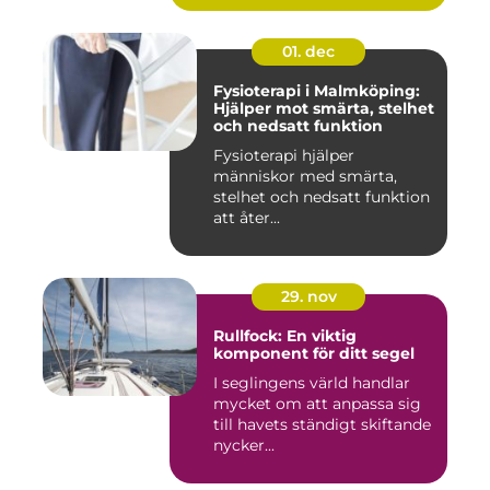
01. dec
Fysioterapi i Malmköping:
Hjälper mot smärta, stelhet
och nedsatt funktion
Fysioterapi hjälper
människor med smärta,
stelhet och nedsatt funktion
att åter...
29. nov
Rullfock: En viktig
komponent för ditt segel
I seglingens värld handlar
mycket om att anpassa sig
till havets ständigt skiftande
nycker...