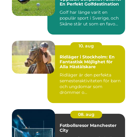
En Perfekt Golfdestination
Golf har länge varit en
populär sport i Sverige, och
Skåne står ut som en favo...
10. aug
Ridläger i Stockholm: En
Fantastisk Möjlighet för
Alla Hästälskare
Ridläger är den perfekta
semesteraktiviteten för barn
och ungdomar som
drömmer o...
08. aug
Fotbollsresor Manchester
City