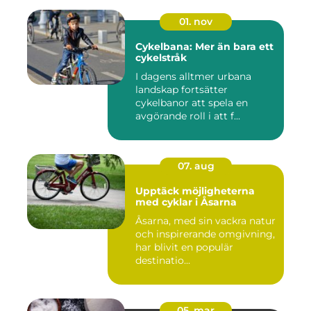
01. nov
Cykelbana: Mer än bara ett
cykelstråk
I dagens alltmer urbana
landskap fortsätter
cykelbanor att spela en
avgörande roll i att f...
07. aug
Upptäck möjligheterna
med cyklar i Åsarna
Åsarna, med sin vackra natur
och inspirerande omgivning,
har blivit en populär
destinatio...
05. mar