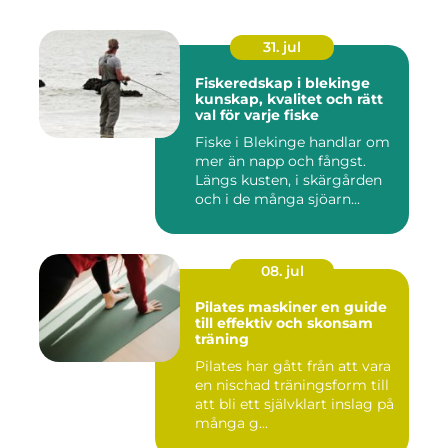
31. jul
Fiskeredskap i blekinge
kunskap, kvalitet och rätt
val för varje fiske
Fiske i Blekinge handlar om
mer än napp och fångst.
Längs kusten, i skärgården
och i de många sjöarn...
08. jul
Pilates maskiner en guide
till effektiv och skonsam
träning
Pilates har gått från att vara
en nischad träningsform till
att bli ett självklart inslag på
många g...