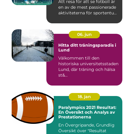
Att resa för att se fotboll är
en av de mest passionerade
aktiviteterna för sportentu...
06. jun
Hitta ditt träningsparadis i
Lund
Välkommen till den
historiska universitetsstaden
Lund, där träning och hälsa
st&...
18. jan
Paralympics 2021 Resultat:
En Översikt och Analys av
Prestationerna
En Övergripande, Grundlig
Översikt över "Resultat