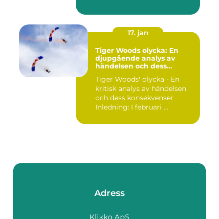
17. jan
Tiger Woods olycka: En
djupgående analys av
händelsen och dess
påverkan
Tiger Woods' olycka - En
kritisk analys av händelsen
och dess konsekvenser
Inledning: I februari ...
Adress