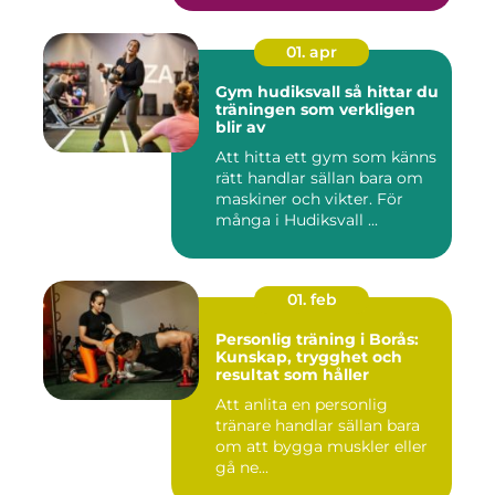
01. apr
Gym hudiksvall så hittar du
träningen som verkligen
blir av
Att hitta ett gym som känns
rätt handlar sällan bara om
maskiner och vikter. För
många i Hudiksvall ...
01. feb
Personlig träning i Borås:
Kunskap, trygghet och
resultat som håller
Att anlita en personlig
tränare handlar sällan bara
om att bygga muskler eller
gå ne...