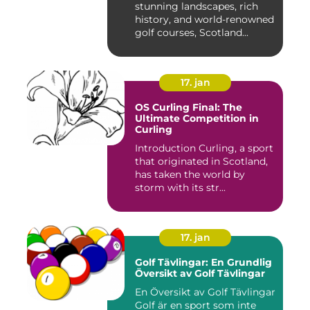
stunning landscapes, rich
history, and world-renowned
golf courses, Scotland...
17. jan
OS Curling Final: The
Ultimate Competition in
Curling
Introduction Curling, a sport
that originated in Scotland,
has taken the world by
storm with its str...
17. jan
Golf Tävlingar: En Grundlig
Översikt av Golf Tävlingar
En Översikt av Golf Tävlingar
Golf är en sport som inte