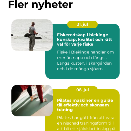
Fler nyheter
31. jul
Fiskeredskap i blekinge
kunskap, kvalitet och rätt
val för varje fiske
Fiske i Blekinge handlar om
mer än napp och fångst.
Längs kusten, i skärgården
och i de många sjöarn...
08. jul
Pilates maskiner en guide
till effektiv och skonsam
träning
Pilates har gått från att vara
en nischad träningsform till
att bli ett självklart inslag på