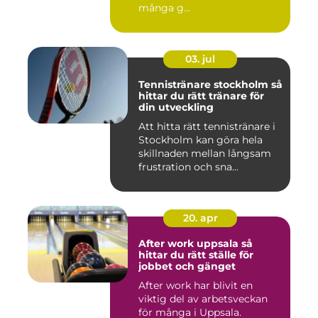
många g...
03. jul
Tennistränare stockholm så
hittar du rätt tränare för
din utveckling
Att hitta rätt tennistränare i
Stockholm kan göra hela
skillnaden mellan långsam
frustration och sna...
20. apr
After work uppsala så
hittar du rätt ställe för
jobbet och gänget
After work har blivit en
viktig del av arbetsveckan
för många i Uppsala.