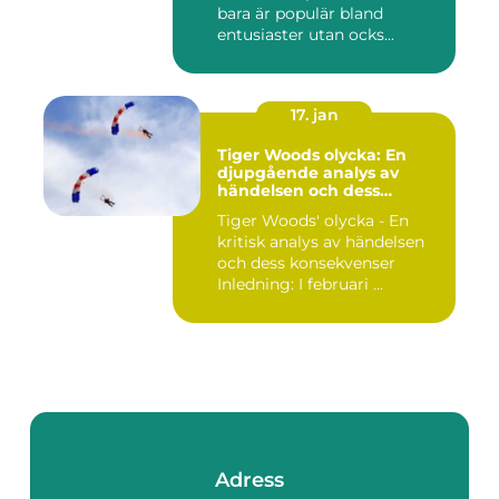
bara är populär bland
entusiaster utan ocks...
17. jan
Tiger Woods olycka: En
djupgående analys av
händelsen och dess
påverkan
Tiger Woods' olycka - En
kritisk analys av händelsen
och dess konsekvenser
Inledning: I februari ...
Adress