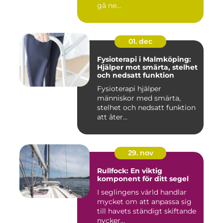
gå ne...
01. dec
Fysioterapi i Malmköping:
Hjälper mot smärta, stelhet
och nedsatt funktion
Fysioterapi hjälper
människor med smärta,
stelhet och nedsatt funktion
att åter...
29. nov
Rullfock: En viktig
komponent för ditt segel
I seglingens värld handlar
mycket om att anpassa sig
till havets ständigt skiftande
nycker...