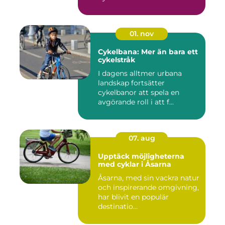
01. nov
Cykelbana: Mer än bara ett
cykelstråk
I dagens alltmer urbana
landskap fortsätter
cykelbanor att spela en
avgörande roll i att f...
07. aug
Upptäck möjligheterna
med cyklar i Åsarna
Åsarna, med sin vackra natur
och inspirerande omgivning,
har blivit en populär
destinatio...