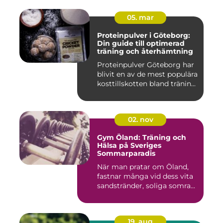
05. mar
Proteinpulver i Göteborg:
Din guide till optimerad
träning och återhämtning
Proteinpulver Göteborg har
blivit en av de mest populära
kosttillskotten bland tränin...
02. nov
Gym Öland: Träning och
Hälsa på Sveriges
Sommarparadis
När man pratar om Öland,
fastnar många vid dess vita
sandstränder, soliga somra...
19. aug