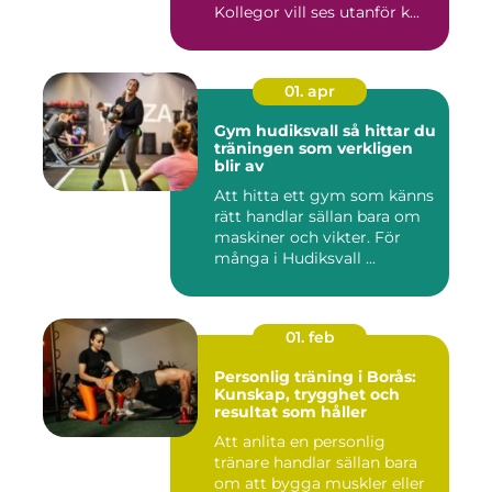
Kollegor vill ses utanför k...
01. apr
Gym hudiksvall så hittar du
träningen som verkligen
blir av
Att hitta ett gym som känns
rätt handlar sällan bara om
maskiner och vikter. För
många i Hudiksvall ...
01. feb
Personlig träning i Borås:
Kunskap, trygghet och
resultat som håller
Att anlita en personlig
tränare handlar sällan bara
om att bygga muskler eller