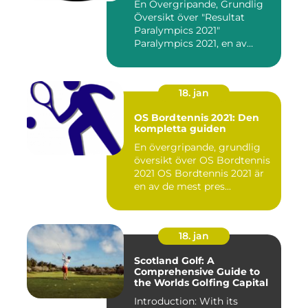
En Övergripande, Grundlig
Översikt över "Resultat
Paralympics 2021"
Paralympics 2021, en av
världen...
18. jan
OS Bordtennis 2021: Den
kompletta guiden
En övergripande, grundlig
översikt över OS Bordtennis
2021 OS Bordtennis 2021 är
en av de mest pres...
18. jan
Scotland Golf: A
Comprehensive Guide to
the Worlds Golfing Capital
Introduction: With its