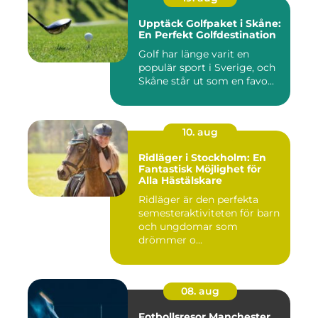
Upptäck Golfpaket i Skåne:
En Perfekt Golfdestination
Golf har länge varit en
populär sport i Sverige, och
Skåne står ut som en favo...
10. aug
Ridläger i Stockholm: En
Fantastisk Möjlighet för
Alla Hästälskare
Ridläger är den perfekta
semesteraktiviteten för barn
och ungdomar som
drömmer o...
08. aug
Fotbollsresor Manchester