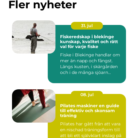
Fler nyheter
31. jul
Fiskeredskap i blekinge
kunskap, kvalitet och rätt
val för varje fiske
Fiske i Blekinge handlar om
mer än napp och fångst.
Längs kusten, i skärgården
och i de många sjöarn...
08. jul
Pilates maskiner en guide
till effektiv och skonsam
träning
Pilates har gått från att vara
en nischad träningsform till
att bli ett självklart inslag på