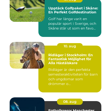
Upptäck Golfpaket i Skåne:
En Perfekt Golfdestination
Golf har länge varit en
populär sport i Sverige, och
Skåne står ut som en favo...
10. aug
Ridläger i Stockholm: En
Fantastisk Möjlighet för
Alla Hästälskare
Ridläger är den perfekta
semesteraktiviteten för barn
och ungdomar som
drömmer o...
08. aug
Fotbollsresor Manchester