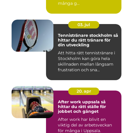
många g...
03. jul
Tennistränare stockholm så
hittar du rätt tränare för
din utveckling
Att hitta rätt tennistränare i
Stockholm kan göra hela
skillnaden mellan långsam
frustration och sna...
20. apr
After work uppsala så
hittar du rätt ställe för
jobbet och gänget
After work har blivit en
viktig del av arbetsveckan
för många i Uppsala.