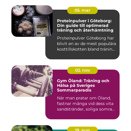
05. mar
Proteinpulver i Göteborg:
Din guide till optimerad
träning och återhämtning
Proteinpulver Göteborg har
blivit en av de mest populära
kosttillskotten bland tränin...
02. nov
Gym Öland: Träning och
Hälsa på Sveriges
Sommarparadis
När man pratar om Öland,
fastnar många vid dess vita
sandstränder, soliga somra...
19. aug