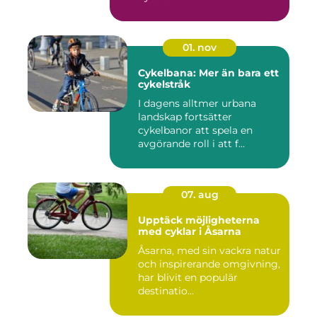
01. nov
Cykelbana: Mer än bara ett
cykelstråk
I dagens alltmer urbana
landskap fortsätter
cykelbanor att spela en
avgörande roll i att f...
07. aug
Upptäck möjligheterna
med cyklar i Åsarna
Åsarna, med sin vackra natur
och inspirerande omgivning,
har blivit en populär
destinatio...