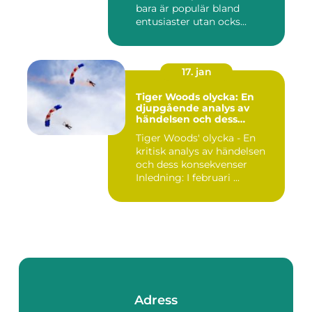
bara är populär bland
entusiaster utan ocks...
17. jan
Tiger Woods olycka: En
djupgående analys av
händelsen och dess
påverkan
Tiger Woods' olycka - En
kritisk analys av händelsen
och dess konsekvenser
Inledning: I februari ...
Adress