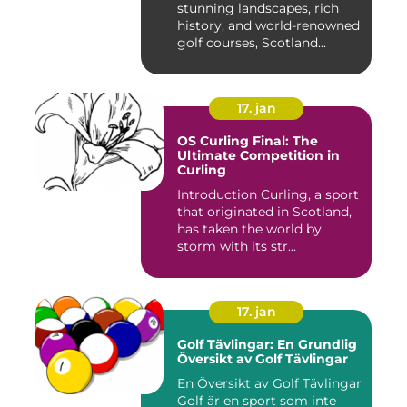
stunning landscapes, rich
history, and world-renowned
golf courses, Scotland...
17. jan
OS Curling Final: The
Ultimate Competition in
Curling
Introduction Curling, a sport
that originated in Scotland,
has taken the world by
storm with its str...
17. jan
Golf Tävlingar: En Grundlig
Översikt av Golf Tävlingar
En Översikt av Golf Tävlingar
Golf är en sport som inte