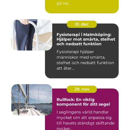
gå ne...
01. dec
Fysioterapi i Malmköping:
Hjälper mot smärta, stelhet
och nedsatt funktion
Fysioterapi hjälper
människor med smärta,
stelhet och nedsatt funktion
att åter...
29. nov
Rullfock: En viktig
komponent för ditt segel
I seglingens värld handlar
mycket om att anpassa sig
till havets ständigt skiftande
nycker...