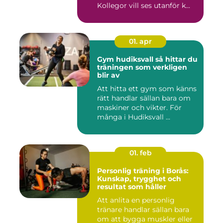
Kollegor vill ses utanför k...
01. apr
Gym hudiksvall så hittar du
träningen som verkligen
blir av
Att hitta ett gym som känns
rätt handlar sällan bara om
maskiner och vikter. För
många i Hudiksvall ...
01. feb
Personlig träning i Borås:
Kunskap, trygghet och
resultat som håller
Att anlita en personlig
tränare handlar sällan bara
om att bygga muskler eller