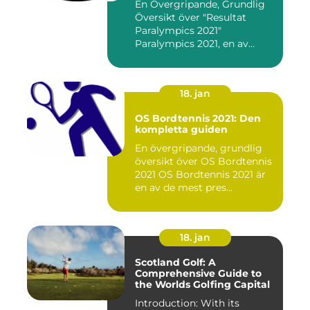
En Övergripande, Grundlig
Översikt över "Resultat
Paralympics 2021"
Paralympics 2021, en av
världen...
18. jan
OS Bordtennis 2021: Den
kompletta guiden
En övergripande, grundlig
översikt över OS Bordtennis
2021 OS Bordtennis 2021 är
en av de mest pres...
18. jan
Scotland Golf: A
Comprehensive Guide to
the Worlds Golfing Capital
Introduction: With its