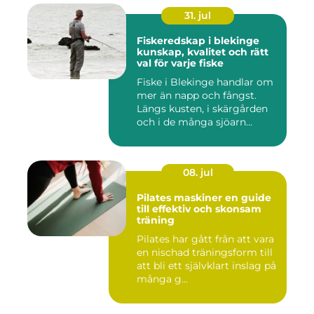
31. jul
Fiskeredskap i blekinge
kunskap, kvalitet och rätt
val för varje fiske
Fiske i Blekinge handlar om
mer än napp och fångst.
Längs kusten, i skärgården
och i de många sjöarn...
08. jul
Pilates maskiner en guide
till effektiv och skonsam
träning
Pilates har gått från att vara
en nischad träningsform till
att bli ett självklart inslag på
många g...