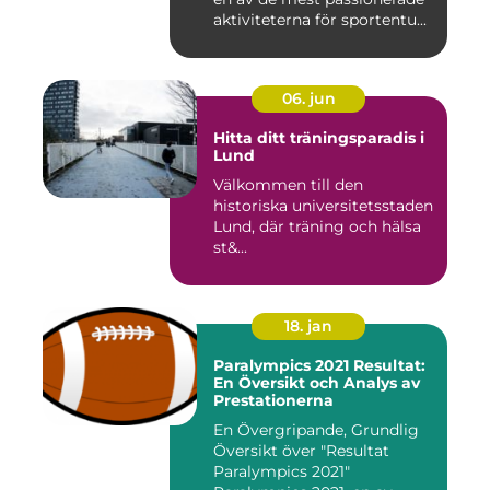
aktiviteterna för sportentu...
06. jun
Hitta ditt träningsparadis i
Lund
Välkommen till den
historiska universitetsstaden
Lund, där träning och hälsa
st&...
18. jan
Paralympics 2021 Resultat:
En Översikt och Analys av
Prestationerna
En Övergripande, Grundlig
Översikt över "Resultat
Paralympics 2021"