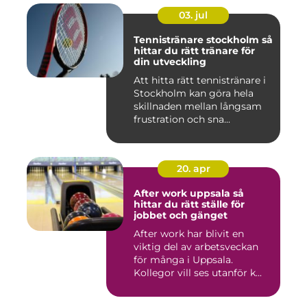
03. jul
Tennistränare stockholm så
hittar du rätt tränare för
din utveckling
Att hitta rätt tennistränare i
Stockholm kan göra hela
skillnaden mellan långsam
frustration och sna...
20. apr
After work uppsala så
hittar du rätt ställe för
jobbet och gänget
After work har blivit en
viktig del av arbetsveckan
för många i Uppsala.
Kollegor vill ses utanför k...