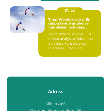
17. jan
Tiger Woods olycka: En
djupgående analys av
händelsen och dess
påverkan
Tiger Woods' olycka - En
kritisk analys av händelsen
och dess konsekvenser
Inledning: I februari ...
Adress