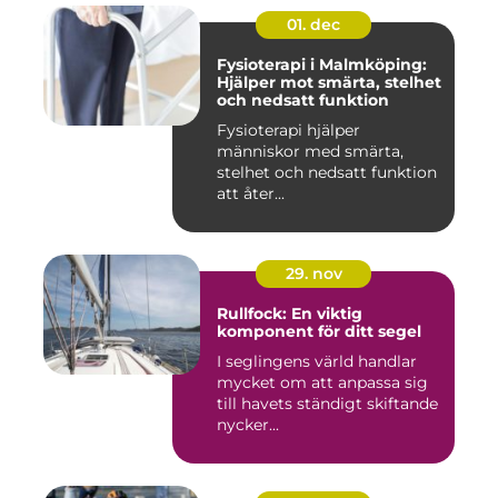
01. dec
Fysioterapi i Malmköping:
Hjälper mot smärta, stelhet
och nedsatt funktion
Fysioterapi hjälper
människor med smärta,
stelhet och nedsatt funktion
att åter...
29. nov
Rullfock: En viktig
komponent för ditt segel
I seglingens värld handlar
mycket om att anpassa sig
till havets ständigt skiftande
nycker...