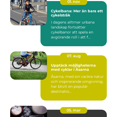
01. nov
Cykelbana: Mer än bara ett
cykelstråk
I dagens alltmer urbana
landskap fortsätter
cykelbanor att spela en
avgörande roll i att f...
07. aug
Upptäck möjligheterna
med cyklar i Åsarna
Åsarna, med sin vackra natur
och inspirerande omgivning,
har blivit en populär
destinatio...
05. mar