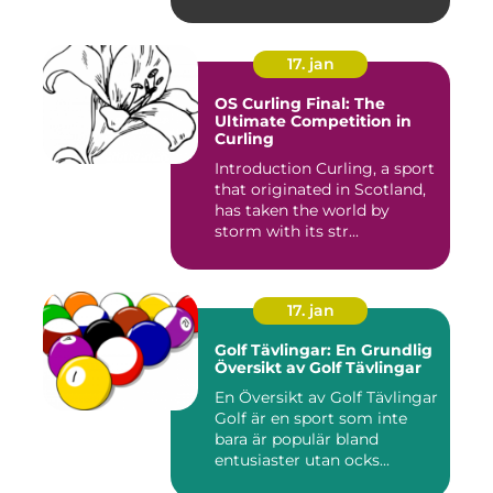
17. jan
OS Curling Final: The
Ultimate Competition in
Curling
Introduction Curling, a sport
that originated in Scotland,
has taken the world by
storm with its str...
17. jan
Golf Tävlingar: En Grundlig
Översikt av Golf Tävlingar
En Översikt av Golf Tävlingar
Golf är en sport som inte
bara är populär bland
entusiaster utan ocks...