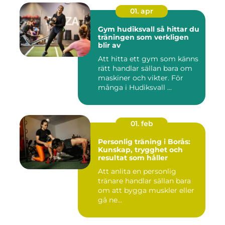
01. apr
Gym hudiksvall så hittar du
träningen som verkligen
blir av
Att hitta ett gym som känns
rätt handlar sällan bara om
maskiner och vikter. För
många i Hudiksvall ...
01. feb
Personlig träning i Borås:
Kunskap, trygghet och
resultat som håller
Att anlita en personlig
tränare handlar sällan bara
om att bygga muskler eller
gå ne...