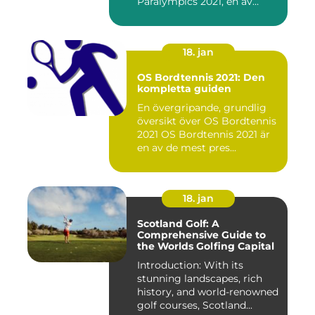
Paralympics 2021, en av
världen...
18. jan
OS Bordtennis 2021: Den
kompletta guiden
En övergripande, grundlig
översikt över OS Bordtennis
2021 OS Bordtennis 2021 är
en av de mest pres...
18. jan
Scotland Golf: A
Comprehensive Guide to
the Worlds Golfing Capital
Introduction: With its
stunning landscapes, rich
history, and world-renowned
golf courses, Scotland...