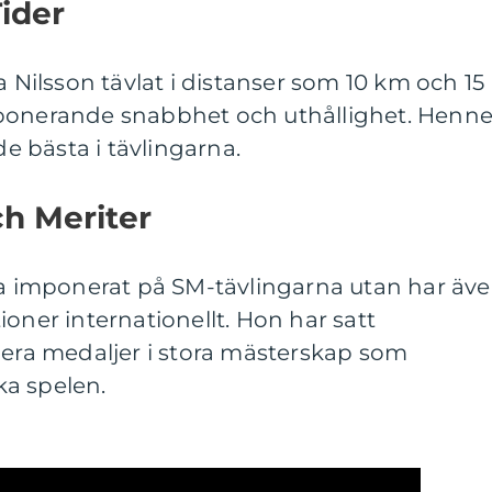
Tider
a Nilsson tävlat i distanser som 10 km och 15
mponerande snabbhet och uthållighet. Henn
de bästa i tävlingarna.
ch Meriter
ara imponerat på SM-tävlingarna utan har äv
ioner internationellt. Hon har satt
lera medaljer i stora mästerskap som
a spelen.