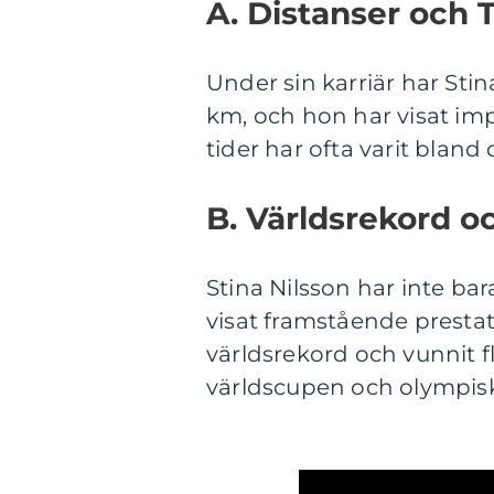
A. Distanser och 
Under sin karriär har Stin
km, och hon har visat i
tider har ofta varit bland 
B. Världsrekord o
Stina Nilsson har inte b
visat framstående prestat
världsrekord och vunnit f
världscupen och olympisk