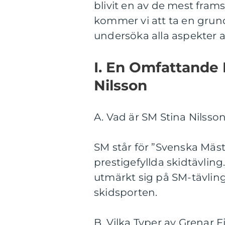
blivit en av de mest frams
kommer vi att ta en grund
undersöka alla aspekter a
I. En Omfattande 
Nilsson
A. Vad är SM Stina Nilsso
SM står för ”Svenska Mäs
prestigefyllda skidtävling
utmärkt sig på SM-tävling
skidsporten.
B. Vilka Typer av Grenar 