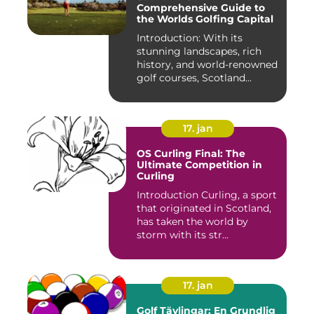
Comprehensive Guide to
the Worlds Golfing Capital
Introduction: With its
stunning landscapes, rich
history, and world-renowned
golf courses, Scotland...
17. jan
OS Curling Final: The
Ultimate Competition in
Curling
Introduction Curling, a sport
that originated in Scotland,
has taken the world by
storm with its str...
17. jan
Golf Tävlingar: En Grundlig