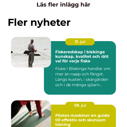
Läs fler inlägg här
Fler nyheter
31. jul
Fiskeredskap i blekinge
kunskap, kvalitet och rätt
val för varje fiske
Fiske i Blekinge handlar om
mer än napp och fångst.
Längs kusten, i skärgården
och i de många sjöarn...
08. jul
Pilates maskiner en guide
till effektiv och skonsam
träning