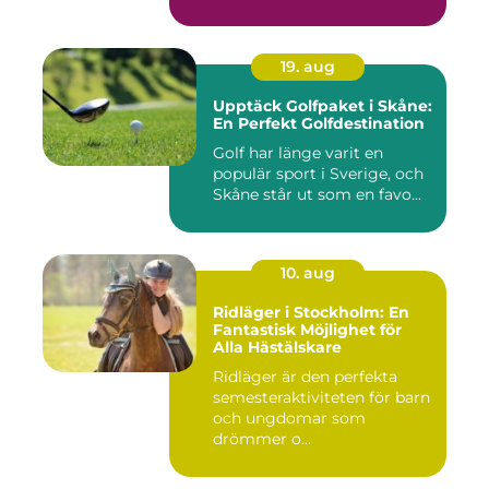
19. aug
Upptäck Golfpaket i Skåne:
En Perfekt Golfdestination
Golf har länge varit en
populär sport i Sverige, och
Skåne står ut som en favo...
10. aug
Ridläger i Stockholm: En
Fantastisk Möjlighet för
Alla Hästälskare
Ridläger är den perfekta
semesteraktiviteten för barn
och ungdomar som
drömmer o...