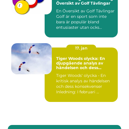
Översikt av Golf Tävlingar
En Översikt av Golf Tävlingar
Golf är en sport som inte
bara är populär bland
entusiaster utan ocks...
17. jan
Tiger Woods olycka: En
djupgående analys av
händelsen och dess
påverkan
Tiger Woods' olycka - En
kritisk analys av händelsen
och dess konsekvenser
Inledning: I februari ...