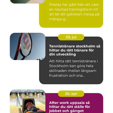
Pilates har gått från att vara
en nischad träningsform till
att bli ett självklart inslag på
många g...
03. jul
Tennistränare stockholm så
hittar du rätt tränare för
din utveckling
Att hitta rätt tennistränare i
Stockholm kan göra hela
skillnaden mellan långsam
frustration och sna...
20. apr
After work uppsala så
hittar du rätt ställe för
jobbet och gänget