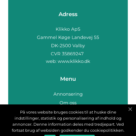
Adress
web:
www.klikko.dk
Menu
Annonsering
Om oss
Cookies
På vores website bruges cookies til at huske dine
indstillinger, statistik og personalisering af indhold og
Kontakta oss
annoncer. Denne information deles med tredjepart. Ved
Sitemap
fortsat brug af websiden godkender du cookiepolitikken.