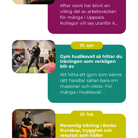
After work har blivit en
viktig del av arbetsveckan
för många i Uppsala.
Kollegor vill ses utanför k...
01. apr
Gym hudiksvall så hittar du
träningen som verkligen
blir av
Att hitta ett gym som känns
rätt handlar sällan bara om
maskiner och vikter. För
många i Hudiksvall ...
01. feb
Personlig träning i Borås:
Kunskap, trygghet och
resultat som håller