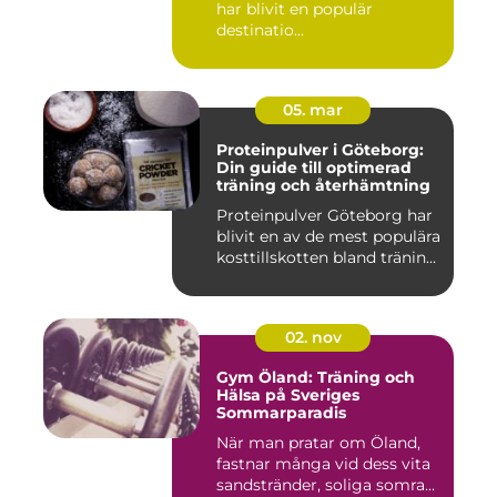
har blivit en populär
destinatio...
05. mar
Proteinpulver i Göteborg:
Din guide till optimerad
träning och återhämtning
Proteinpulver Göteborg har
blivit en av de mest populära
kosttillskotten bland tränin...
02. nov
Gym Öland: Träning och
Hälsa på Sveriges
Sommarparadis
När man pratar om Öland,
fastnar många vid dess vita
sandstränder, soliga somra...