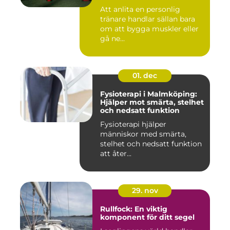
Att anlita en personlig
tränare handlar sällan bara
om att bygga muskler eller
gå ne...
01. dec
Fysioterapi i Malmköping:
Hjälper mot smärta, stelhet
och nedsatt funktion
Fysioterapi hjälper
människor med smärta,
stelhet och nedsatt funktion
att åter...
29. nov
Rullfock: En viktig
komponent för ditt segel