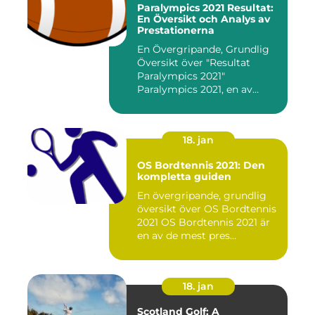
Paralympics 2021 Resultat:
En Översikt och Analys av
Prestationerna
En Övergripande, Grundlig
Översikt över "Resultat
Paralympics 2021"
Paralympics 2021, en av
världen...
18. jan
OS Bordtennis 2021: Den
kompletta guiden
En övergripande, grundlig
översikt över OS Bordtennis
2021 OS Bordtennis 2021 är
en av de mest pres...
18. jan
Scotland Golf: A