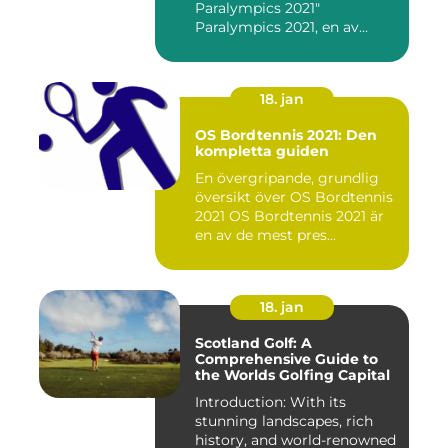
Paralympics 2021"
Paralympics 2021, en av
världen...
18. jan
OS Bordtennis 2021: Den
kompletta guiden
En övergripande, grundlig
översikt över OS Bordtennis
2021 OS Bordtennis 2021 är
en av de mest pres...
18. jan
Scotland Golf: A
Comprehensive Guide to
the Worlds Golfing Capital
Introduction: With its
stunning landscapes, rich
history, and world-renowned