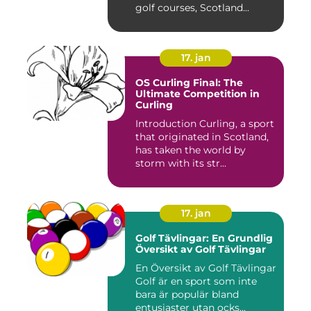
golf courses, Scotland...
17. jan
OS Curling Final: The
Ultimate Competition in
Curling
Introduction Curling, a sport
that originated in Scotland,
has taken the world by
storm with its str...
17. jan
Golf Tävlingar: En Grundlig
Översikt av Golf Tävlingar
En Översikt av Golf Tävlingar
Golf är en sport som inte
bara är populär bland
entusiaster utan ocks...