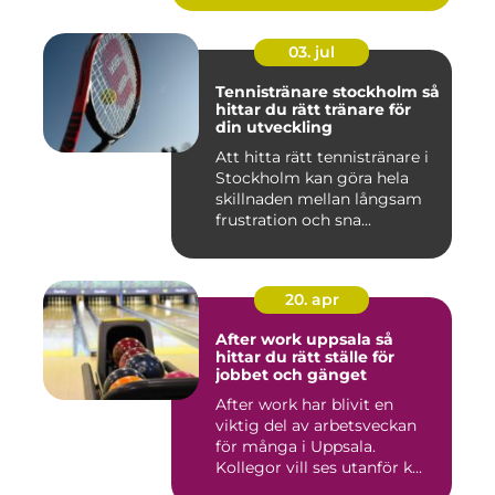
03. jul
Tennistränare stockholm så
hittar du rätt tränare för
din utveckling
Att hitta rätt tennistränare i
Stockholm kan göra hela
skillnaden mellan långsam
frustration och sna...
20. apr
After work uppsala så
hittar du rätt ställe för
jobbet och gänget
After work har blivit en
viktig del av arbetsveckan
för många i Uppsala.
Kollegor vill ses utanför k...