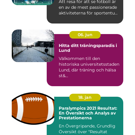
Att resa för att se fotboll är
en av de mest passionerade
aktiviteterna för sportentu...
06. jun
Hitta ditt träningsparadis i
Lund
Välkommen till den
historiska universitetsstaden
Lund, där träning och hälsa
st&...
18. jan
Paralympics 2021 Resultat:
En Översikt och Analys av
Prestationerna
En Övergripande, Grundlig
Översikt över "Resultat