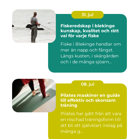
31. jul
Fiskeredskap i blekinge
kunskap, kvalitet och rätt
val för varje fiske
Fiske i Blekinge handlar om
mer än napp och fångst.
Längs kusten, i skärgården
och i de många sjöarn...
08. jul
Pilates maskiner en guide
till effektiv och skonsam
träning
Pilates har gått från att vara
en nischad träningsform till
att bli ett självklart inslag på
många g...