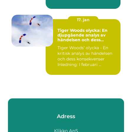
17. jan
Tiger Woods olycka: En
djupgående analys av
händelsen och dess
påverkan
Tiger Woods' olycka - En
kritisk analys av händelsen
och dess konsekvenser
Inledning: I februari ...
Adress