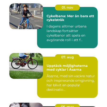
01. nov
Cykelbana: Mer än bara ett
cykelstråk
I dagens alltmer urbana
landskap fortsätter
cykelbanor att spela en
avgörande roll i att f...
07. aug
Upptäck möjligheterna
med cyklar i Åsarna
Åsarna, med sin vackra natur
och inspirerande omgivning,
har blivit en populär
destinatio...
05. mar