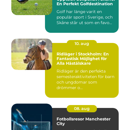
En Perfekt Golfdestination
Golf har länge varit en
populär sport i Sverige, och
Skåne står ut som en favo...
10. aug
Ridläger i Stockholm: En
Fantastisk Möjlighet för
Alla Hästälskare
Ridläger är den perfekta
semesteraktiviteten för barn
och ungdomar som
drömmer o...
08. aug
Fotbollsresor Manchester
City