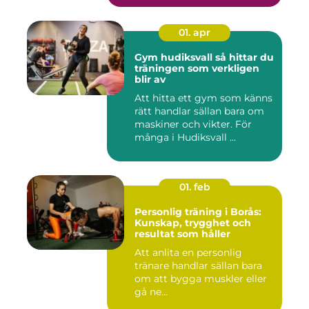
01. apr
Gym hudiksvall så hittar du
träningen som verkligen
blir av
Att hitta ett gym som känns
rätt handlar sällan bara om
maskiner och vikter. För
många i Hudiksvall ...
01. feb
Personlig träning i Borås:
Kunskap, trygghet och
resultat som håller
Att anlita en personlig
tränare handlar sällan bara
om att bygga muskler eller
gå ne...