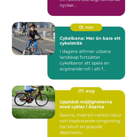
nycker...
01. nov
Cykelbana: Mer än bara ett
cykelstråk
I dagens alltmer urbana
landskap fortsätter
cykelbanor att spela en
avgörande roll i att f...
07. aug
Upptäck möjligheterna
med cyklar i Åsarna
Åsarna, med sin vackra natur
och inspirerande omgivning,
har blivit en populär
destinatio...