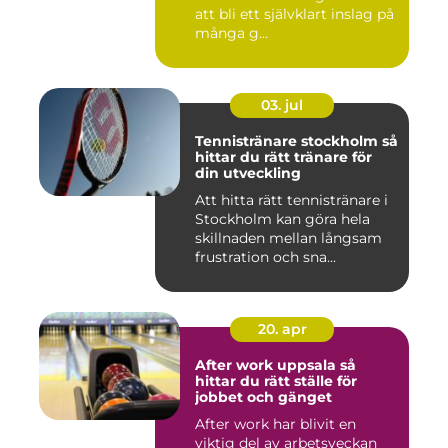
att bli ett självklart inslag på
många g...
03. jul
Tennistränare stockholm så
hittar du rätt tränare för
din utveckling
Att hitta rätt tennistränare i
Stockholm kan göra hela
skillnaden mellan långsam
frustration och sna...
20. apr
After work uppsala så
hittar du rätt ställe för
jobbet och gänget
After work har blivit en
viktig del av arbetsveckan