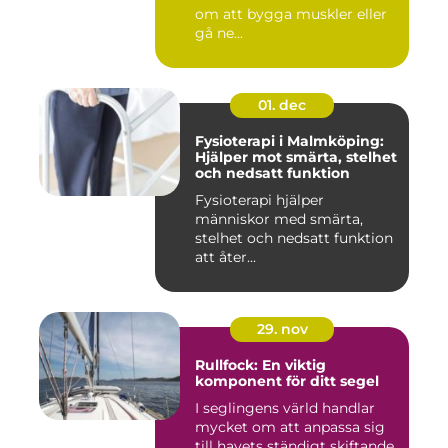
om att bygga muskler eller
gå ne...
01. dec
Fysioterapi i Malmköping:
Hjälper mot smärta, stelhet
och nedsatt funktion
Fysioterapi hjälper
människor med smärta,
stelhet och nedsatt funktion
att åter...
29. nov
Rullfock: En viktig
komponent för ditt segel
I seglingens värld handlar
mycket om att anpassa sig
till havets ständigt skiftande