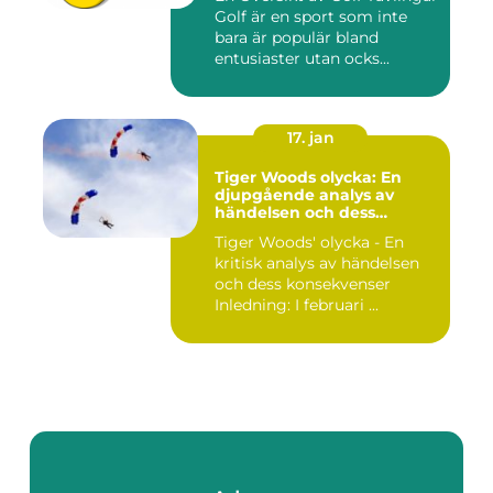
Golf är en sport som inte
bara är populär bland
entusiaster utan ocks...
17. jan
Tiger Woods olycka: En
djupgående analys av
händelsen och dess
påverkan
Tiger Woods' olycka - En
kritisk analys av händelsen
och dess konsekvenser
Inledning: I februari ...