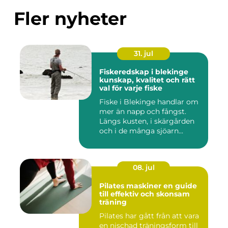
Fler nyheter
31. jul
Fiskeredskap i blekinge
kunskap, kvalitet och rätt
val för varje fiske
Fiske i Blekinge handlar om
mer än napp och fångst.
Längs kusten, i skärgården
och i de många sjöarn...
08. jul
Pilates maskiner en guide
till effektiv och skonsam
träning
Pilates har gått från att vara
en nischad träningsform till