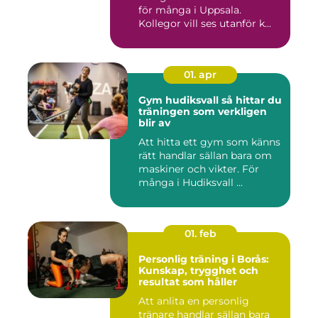
för många i Uppsala.
Kollegor vill ses utanför k...
01. apr
Gym hudiksvall så hittar du
träningen som verkligen
blir av
Att hitta ett gym som känns
rätt handlar sällan bara om
maskiner och vikter. För
många i Hudiksvall ...
01. feb
Personlig träning i Borås:
Kunskap, trygghet och
resultat som håller
Att anlita en personlig
tränare handlar sällan bara