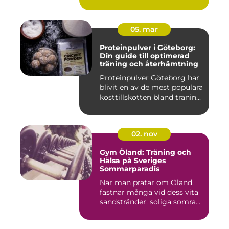
05. mar
Proteinpulver i Göteborg:
Din guide till optimerad
träning och återhämtning
Proteinpulver Göteborg har
blivit en av de mest populära
kosttillskotten bland tränin...
02. nov
Gym Öland: Träning och
Hälsa på Sveriges
Sommarparadis
När man pratar om Öland,
fastnar många vid dess vita
sandstränder, soliga somra...