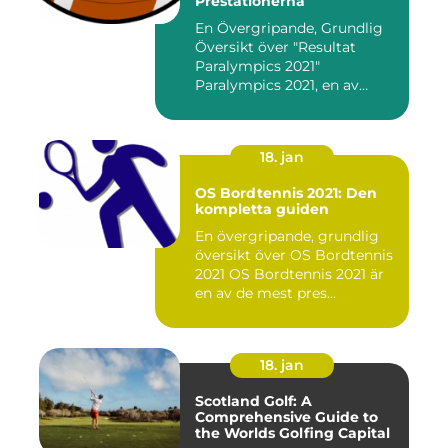
Prestationerna
En Övergripande, Grundlig
Översikt över "Resultat
Paralympics 2021"
Paralympics 2021, en av
världen...
18. jan
OS Bordtennis 2021: Den
kompletta guiden
En övergripande, grundlig
översikt över OS Bordtennis
2021 OS Bordtennis 2021 är
en av de mest pres...
18. jan
Scotland Golf: A
Comprehensive Guide to
the Worlds Golfing Capital