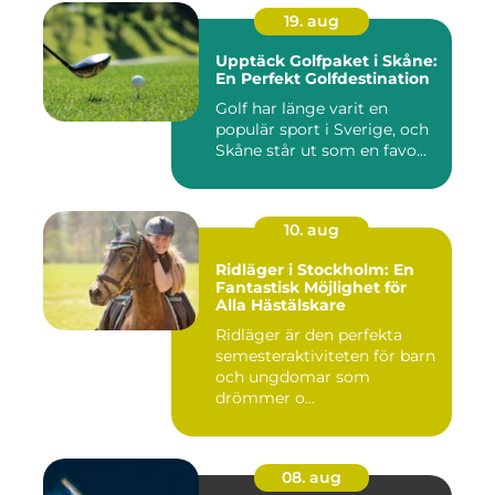
19. aug
Upptäck Golfpaket i Skåne:
En Perfekt Golfdestination
Golf har länge varit en
populär sport i Sverige, och
Skåne står ut som en favo...
10. aug
Ridläger i Stockholm: En
Fantastisk Möjlighet för
Alla Hästälskare
Ridläger är den perfekta
semesteraktiviteten för barn
och ungdomar som
drömmer o...
08. aug