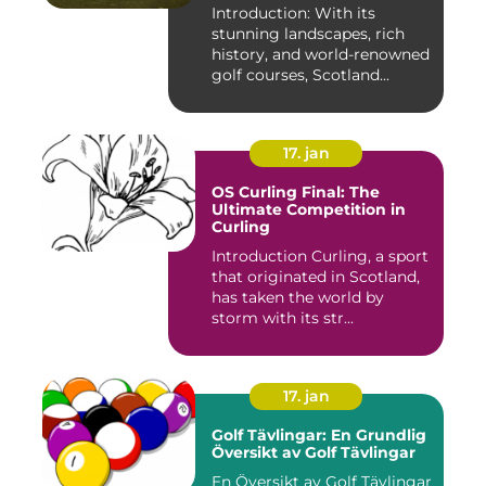
Introduction: With its
stunning landscapes, rich
history, and world-renowned
golf courses, Scotland...
17. jan
OS Curling Final: The
Ultimate Competition in
Curling
Introduction Curling, a sport
that originated in Scotland,
has taken the world by
storm with its str...
17. jan
Golf Tävlingar: En Grundlig
Översikt av Golf Tävlingar
En Översikt av Golf Tävlingar