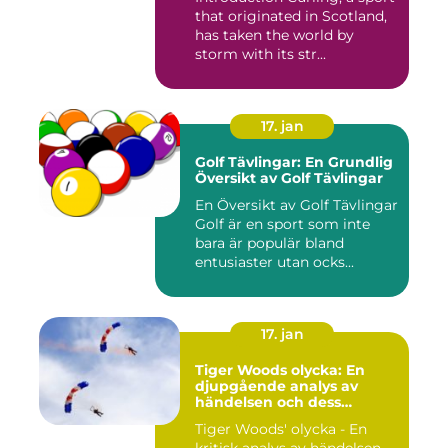
that originated in Scotland,
has taken the world by
storm with its str...
17. jan
Golf Tävlingar: En Grundlig
Översikt av Golf Tävlingar
En Översikt av Golf Tävlingar
Golf är en sport som inte
bara är populär bland
entusiaster utan ocks...
17. jan
Tiger Woods olycka: En
djupgående analys av
händelsen och dess
påverkan
Tiger Woods' olycka - En