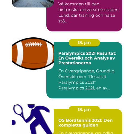
Välkommen till den
historiska universitetsstaden
Lund, där träning och hälsa
st&...
18. jan
Paralympics 2021 Resultat:
En Översikt och Analys av
Prestationerna
En Övergripande, Grundlig
Översikt över "Resultat
Paralympics 2021"
Paralympics 2021, en av
världen...
18. jan
OS Bordtennis 2021: Den
kompletta guiden
En övergripande, grundlig