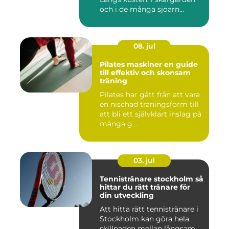
och i de många sjöarn...
08. jul
Pilates maskiner en guide
till effektiv och skonsam
träning
Pilates har gått från att vara
en nischad träningsform till
att bli ett självklart inslag på
många g...
03. jul
Tennistränare stockholm så
hittar du rätt tränare för
din utveckling
Att hitta rätt tennistränare i
Stockholm kan göra hela
skillnaden mellan långsam