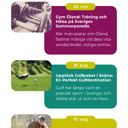
02. nov
Gym Öland: Träning och
Hälsa på Sveriges
Sommarparadis
När man pratar om Öland,
fastnar många vid dess vita
sandstränder, soliga somra...
19. aug
Upptäck Golfpaket i Skåne:
En Perfekt Golfdestination
Golf har länge varit en
populär sport i Sverige, och
Skåne står ut som en favo...
10. aug