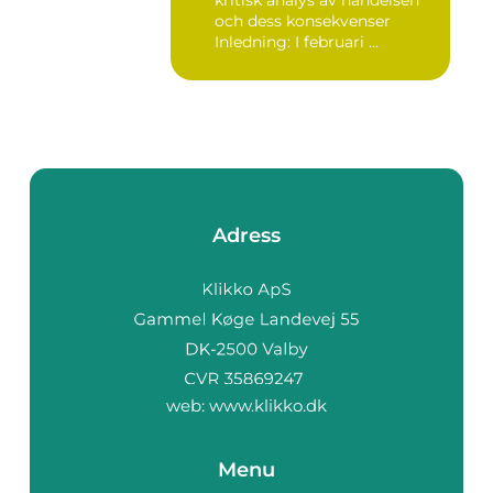
kritisk analys av händelsen
och dess konsekvenser
Inledning: I februari ...
Adress
web:
www.klikko.dk
Menu