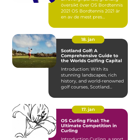
översikt över OS Bordtennis
2021 OS Bordtennis 2021 är
en av de mest pres...
18. jan
Scotland Golf: A
Comprehensive Guide to
the Worlds Golfing Capital
Introduction: With its
stunning landscapes, rich
history, and world-renowned
golf courses, Scotland...
17. jan
OS Curling Final: The
Ultimate Competition in
Curling
Introduction Curling, a sport