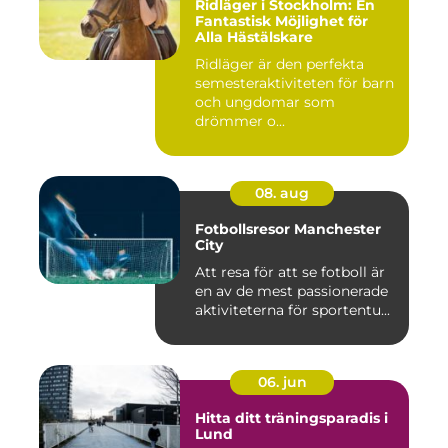
Ridläger i Stockholm: En
Fantastisk Möjlighet för
Alla Hästälskare
Ridläger är den perfekta
semesteraktiviteten för barn
och ungdomar som
drömmer o...
08. aug
Fotbollsresor Manchester
City
Att resa för att se fotboll är
en av de mest passionerade
aktiviteterna för sportentu...
06. jun
Hitta ditt träningsparadis i
Lund