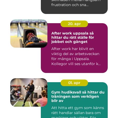
frustration och sna...
20. apr
After work uppsala så
hittar du rätt ställe för
jobbet och gänget
After work har blivit en
viktig del av arbetsveckan
för många i Uppsala.
Kollegor vill ses utanför k...
01. apr
Gym hudiksvall så hittar du
träningen som verkligen
blir av
Att hitta ett gym som känns
rätt handlar sällan bara om
maskiner och vikter. För