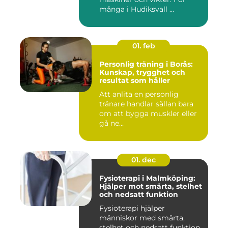
många i Hudiksvall ...
01. feb
Personlig träning i Borås:
Kunskap, trygghet och
resultat som håller
Att anlita en personlig
tränare handlar sällan bara
om att bygga muskler eller
gå ne...
01. dec
Fysioterapi i Malmköping:
Hjälper mot smärta, stelhet
och nedsatt funktion
Fysioterapi hjälper
människor med smärta,
stelhet och nedsatt funktion