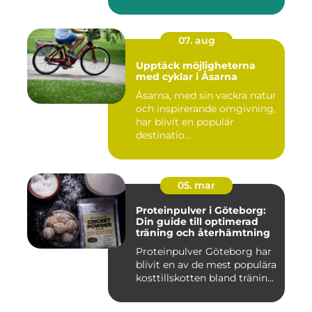
07. aug
Upptäck möjligheterna
med cyklar i Åsarna
Åsarna, med sin vackra natur
och inspirerande omgivning,
har blivit en populär
destinatio...
05. mar
Proteinpulver i Göteborg:
Din guide till optimerad
träning och återhämtning
Proteinpulver Göteborg har
blivit en av de mest populära
kosttillskotten bland tränin...