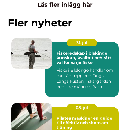
Läs fler inlägg här
Fler nyheter
31. jul
Fiskeredskap i blekinge
kunskap, kvalitet och rätt
val för varje fiske
Fiske i Blekinge handlar om
mer än napp och fångst.
Längs kusten, i skärgården
och i de många sjöarn...
08. jul
Pilates maskiner en guide
till effektiv och skonsam
träning