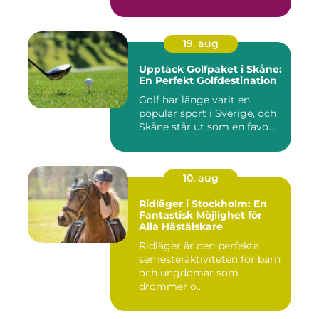
19. aug
Upptäck Golfpaket i Skåne:
En Perfekt Golfdestination
Golf har länge varit en
populär sport i Sverige, och
Skåne står ut som en favo...
10. aug
Ridläger i Stockholm: En
Fantastisk Möjlighet för
Alla Hästälskare
Ridläger är den perfekta
semesteraktiviteten för barn
och ungdomar som
drömmer o...