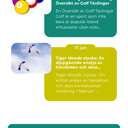
Översikt av Golf Tävlingar
En Översikt av Golf Tävlingar
Golf är en sport som inte
bara är populär bland
entusiaster utan ocks...
17. jan
Tiger Woods olycka: En
djupgående analys av
händelsen och dess
påverkan
Tiger Woods' olycka - En
kritisk analys av händelsen
och dess konsekvenser
Inledning: I februari ...