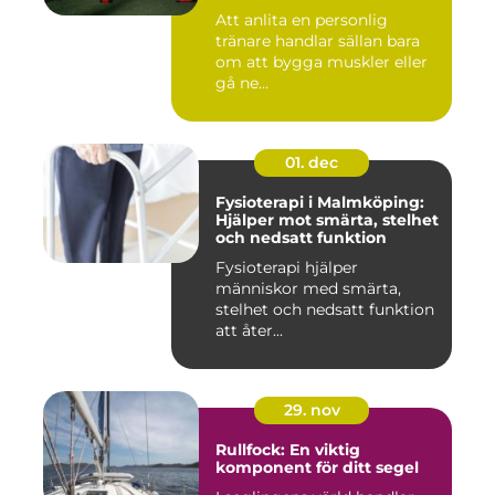
Att anlita en personlig
tränare handlar sällan bara
om att bygga muskler eller
gå ne...
01. dec
Fysioterapi i Malmköping:
Hjälper mot smärta, stelhet
och nedsatt funktion
Fysioterapi hjälper
människor med smärta,
stelhet och nedsatt funktion
att åter...
29. nov
Rullfock: En viktig
komponent för ditt segel