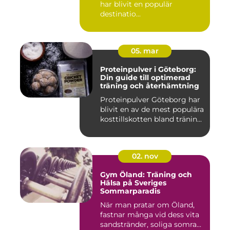
har blivit en populär
destinatio...
05. mar
Proteinpulver i Göteborg:
Din guide till optimerad
träning och återhämtning
Proteinpulver Göteborg har
blivit en av de mest populära
kosttillskotten bland tränin...
02. nov
Gym Öland: Träning och
Hälsa på Sveriges
Sommarparadis
När man pratar om Öland,
fastnar många vid dess vita
sandstränder, soliga somra...