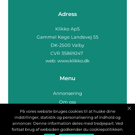
Adress
web:
www.klikko.dk
Menu
Annonsering
Om oss
Cookies
På vores website bruges cookies til at huske dine
indstillinger, statistik og personalisering af indhold og
Kontakta oss
annoncer. Denne information deles med tredjepart. Ved
Sitemap
fortsat brug af websiden godkender du cookiepolitikken.