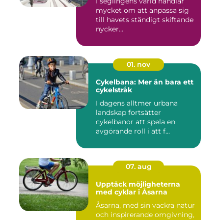
I seglingens värld handlar
mycket om att anpassa sig
till havets ständigt skiftande
nycker...
01. nov
Cykelbana: Mer än bara ett
cykelstråk
I dagens alltmer urbana
landskap fortsätter
cykelbanor att spela en
avgörande roll i att f...
07. aug
Upptäck möjligheterna
med cyklar i Åsarna
Åsarna, med sin vackra natur
och inspirerande omgivning,