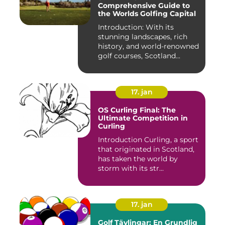
Comprehensive Guide to
the Worlds Golfing Capital
Introduction: With its
stunning landscapes, rich
history, and world-renowned
golf courses, Scotland...
17. jan
OS Curling Final: The
Ultimate Competition in
Curling
Introduction Curling, a sport
that originated in Scotland,
has taken the world by
storm with its str...
17. jan
Golf Tävlingar: En Grundlig