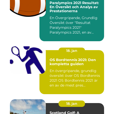
Paralympics 2021 Resultat:
En Översikt och Analys av
Prestationerna
En Övergripande, Grundlig
Översikt över "Resultat
Paralympics 2021"
Paralympics 2021, en av
världen...
18. jan
OS Bordtennis 2021: Den
kompletta guiden
En övergripande, grundlig
översikt över OS Bordtennis
2021 OS Bordtennis 2021 är
en av de mest pres...
18. jan
Scotland Golf: A