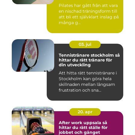
Pilates har gått från att vara
en nischad träningsform till
att bli ett självklart inslag på
många g...
03. jul
Tennistränare stockholm så
hittar du rätt tränare för
din utveckling
Att hitta rätt tennistränare i
Stockholm kan göra hela
skillnaden mellan långsam
frustration och sna...
20. apr
After work uppsala så
hittar du rätt ställe för
jobbet och gänget