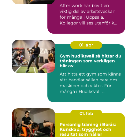
After work har blivit en
viktig del av arbetsveckan
för många i Uppsala.
Kollegor vill ses utanför k...
01. apr
Gym hudiksvall så hittar du
träningen som verkligen
blir av
Att hitta ett gym som känns
rätt handlar sällan bara om
maskiner och vikter. För
många i Hudiksvall ...
01. feb
Personlig träning i Borås:
Kunskap, trygghet och
resultat som håller