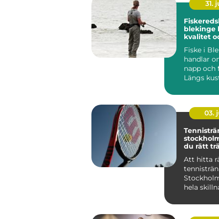
31. j
Fiskereds
blekinge kunskap,
kvalitet o
för varje 
Fiske i Bl
handlar o
napp och 
Längs kust
skärgårde
många sjöa
03. j
Tennisträ
stockholm så hit
du rätt tr
din utvec
Att hitta r
tennisträn
Stockholm
hela skill
långsam f
och sna...