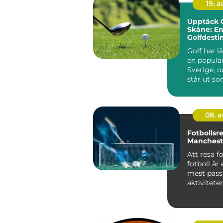
19. 
Upptäck G
Skåne: En
Golfdesti
Golf har l
en populär
Sverige, 
står ut so
08. 
Fotbollsr
Mancheste
Att resa fö
fotboll är
mest pass
aktivitete
sportentu..