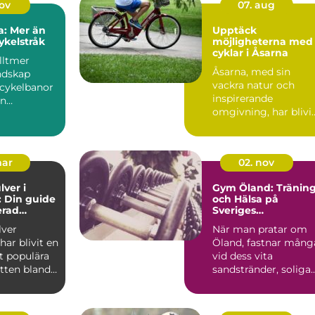
nov
07. aug
a: Mer än
Upptäck
ykelstråk
möjligheterna med
cyklar i Åsarna
lltmer
Åsarna, med sin
ndskap
vackra natur och
 cykelbanor
inspirerande
en
omgivning, har blivi
oll i att f...
en populär
destinatio...
mar
02. nov
lver i
Gym Öland: Tränin
 Din guide
och Hälsa på
erad
Sveriges
ch
Sommarparadis
lver
När man pratar om
ning
ar blivit en
Öland, fastnar mång
t populära
vid dess vita
otten bland
sandstränder, soliga
somra...