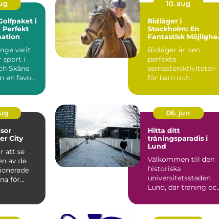
aug
10. aug
olfpaket i
Ridläger i
 Perfekt
Stockholm: En
nation
Fantastisk Möjlighe
för Alla Hästälskare
änge varit
Ridläger är den
 sport i
perfekta
och Skåne
semesteraktiviteten
m en favo...
för barn och
ungdomar som
drömmer o...
aug
06. jun
esor
Hitta ditt
r City
träningsparadis i
Lund
r att se
Välkommen till den
 en av de
historiska
ionerade
universitetsstaden
rna för
Lund, där träning oc
.
hälsa st&...