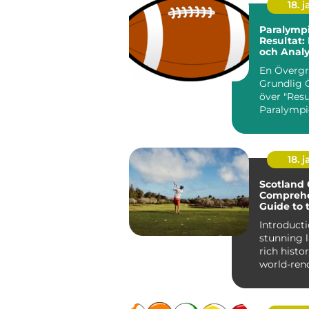
18. j
Paralympi
Resultat:
och Analy
Prestatio
En Övergr
Grundlig 
över "Resu
Paralympi
Paralympic
av världen.
18. j
Scotland 
Comprehe
Guide to 
Golfing C
Introduction: Wi
stunning 
rich histo
world-ren
courses, S