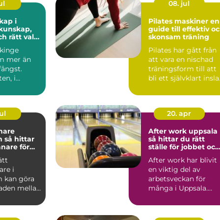
ul
08. jul
kap i
Pilates maskiner en
guide till effektiv o
ch rätt val
skonsam träning
fiske
ekinge
Pilates har gått från
m mer än
att vara en nischad
fångst.
träningsform till att
en, i
bli ett självklart insl
n och i de
på många g...
rn...
ul
20. apr
nare
After work uppsala
tar
så hittar du rätt
änare för
ställe för jobbet och
kling
gänget
ätt
After work har blivit
are i
en viktig del av
 kan göra
arbetsveckan för
naden mellan
många i Uppsala.
rustration
Kollegor vill ses
utanför k...