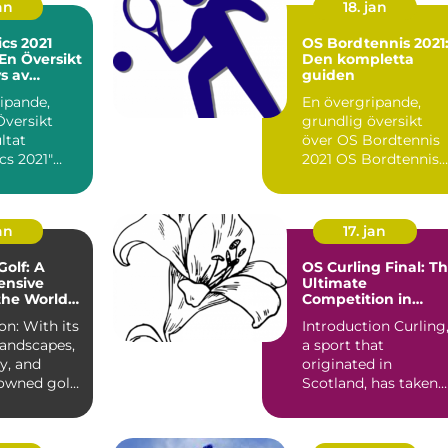
an
18. jan
cs 2021
OS Bordtennis 2021
 En Översikt
Den kompletta
s av
guiden
nerna
ipande,
En övergripande,
Översikt
grundlig översikt
ltat
över OS Bordtennis
cs 2021"
2021 OS Bordtennis
s 2021, en
2021 är en av de mes
..
pres...
an
17. jan
Golf: A
OS Curling Final: T
nsive
Ultimate
the Worlds
Competition in
apital
Curling
th its
Introduction Curling
landscapes,
a sport that
ry, and
originated in
owned golf
Scotland, has taken
cotland...
the world by storm
with its str...