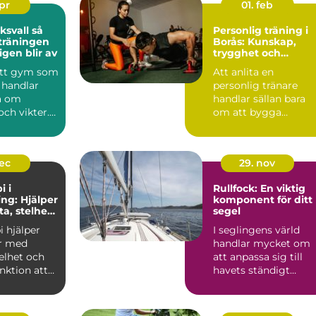
apr
01. feb
vall så
Personlig träning i
 träningen
Borås: Kunskap,
igen blir av
trygghet och
resultat som håller
 ett gym som
Att anlita en
 handlar
personlig tränare
ra om
handlar sällan bara
ch vikter.
om att bygga
 i
muskler eller gå ne...
...
dec
29. nov
i i
Rullfock: En viktig
ng: Hjälper
komponent för ditt
a, stelhet
segel
tt funktion
i hjälper
I seglingens värld
r med
handlar mycket om
elhet och
att anpassa sig till
nktion att
havets ständigt
skiftande nycker...