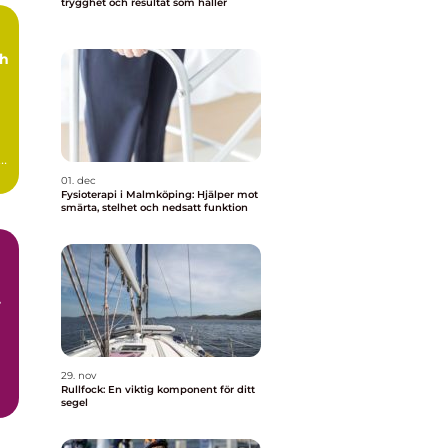
trygghet och resultat som håller
ch
ag
01. dec
Fysioterapi i Malmköping: Hjälper mot
smärta, stelhet och nedsatt funktion
29. nov
Rullfock: En viktig komponent för ditt
segel