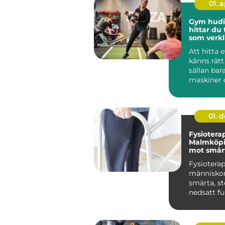
01. 
Gym hudiks
hittar du
som verkl
Att hitta
känns rätt
sällan ba
maskiner o
För många
Hudiksvall 
01. 
Fysioterap
Malmköpi
mot smärt
och nedsa
Fysioterap
människo
smärta, st
nedsatt fu
åter...