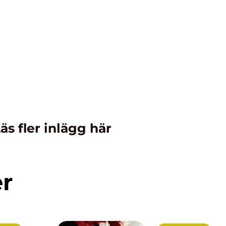
äs fler inlägg här
er