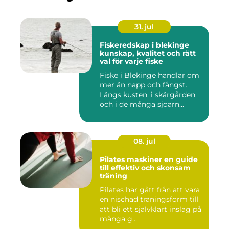
31. jul
Fiskeredskap i blekinge
kunskap, kvalitet och rätt
val för varje fiske
Fiske i Blekinge handlar om
mer än napp och fångst.
Längs kusten, i skärgården
och i de många sjöarn...
08. jul
Pilates maskiner en guide
till effektiv och skonsam
träning
Pilates har gått från att vara
en nischad träningsform till
att bli ett självklart inslag på
många g...