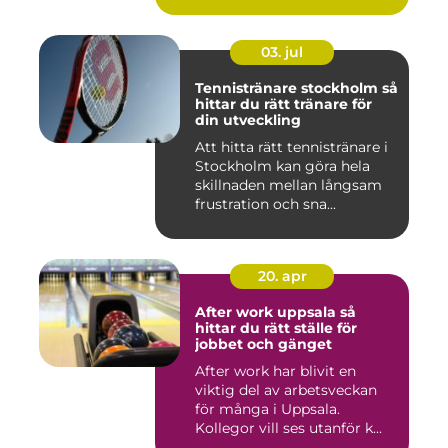
03. jul
Tennistränare stockholm så
hittar du rätt tränare för
din utveckling
Att hitta rätt tennistränare i
Stockholm kan göra hela
skillnaden mellan långsam
frustration och sna...
20. apr
After work uppsala så
hittar du rätt ställe för
jobbet och gänget
After work har blivit en
viktig del av arbetsveckan
för många i Uppsala.
Kollegor vill ses utanför k...