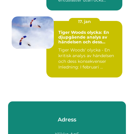
entusiaster utan ocks...
17. jan
Tiger Woods olycka: En
djupgående analys av
händelsen och dess
påverkan
Tiger Woods' olycka - En
kritisk analys av händelsen
och dess konsekvenser
Inledning: I februari ...
Adress