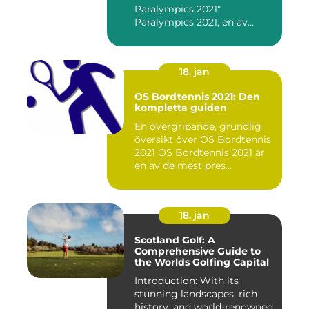
Paralympics 2021"
Paralympics 2021, en av
världen...
18. jan
OS Bordtennis 2021: Den
kompletta guiden
En övergripande, grundlig
översikt över OS Bordtennis
2021 OS Bordtennis 2021 är
en av de mest pres...
18. jan
Scotland Golf: A
Comprehensive Guide to
the Worlds Golfing Capital
Introduction: With its
stunning landscapes, rich
history, and world-renowned