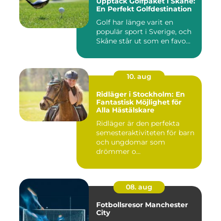
Upptäck Golfpaket i Skåne:
En Perfekt Golfdestination
Golf har länge varit en
populär sport i Sverige, och
Skåne står ut som en favo...
10. aug
Ridläger i Stockholm: En
Fantastisk Möjlighet för
Alla Hästälskare
Ridläger är den perfekta
semesteraktiviteten för barn
och ungdomar som
drömmer o...
08. aug
Fotbollsresor Manchester
City