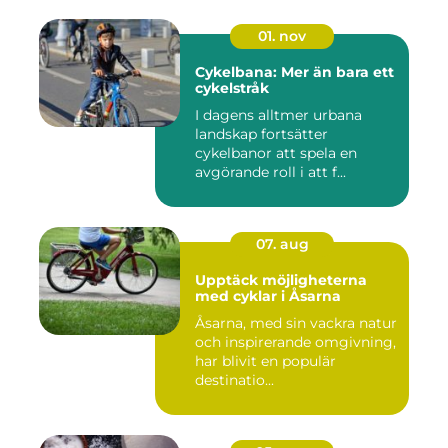
01. nov
Cykelbana: Mer än bara ett
cykelstråk
I dagens alltmer urbana
landskap fortsätter
cykelbanor att spela en
avgörande roll i att f...
07. aug
Upptäck möjligheterna
med cyklar i Åsarna
Åsarna, med sin vackra natur
och inspirerande omgivning,
har blivit en populär
destinatio...