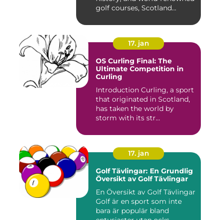
golf courses, Scotland...
17. jan
OS Curling Final: The
Ultimate Competition in
Curling
Introduction Curling, a sport
that originated in Scotland,
has taken the world by
storm with its str...
17. jan
Golf Tävlingar: En Grundlig
Översikt av Golf Tävlingar
En Översikt av Golf Tävlingar
Golf är en sport som inte
bara är populär bland