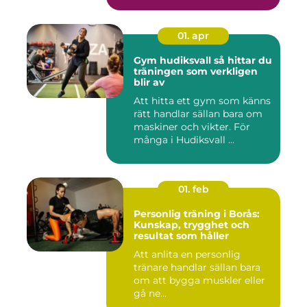
01. apr
Gym hudiksvall så hittar du
träningen som verkligen
blir av
Att hitta ett gym som känns
rätt handlar sällan bara om
maskiner och vikter. För
många i Hudiksvall ...
01. feb
Personlig träning i Borås:
Kunskap, trygghet och
resultat som håller
Att anlita en personlig
tränare handlar sällan bara
om att bygga muskler eller
gå ne...