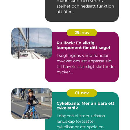
människor med smärta,
stelhet och nedsatt funktion
att åter...
29. nov
Rullfock: En viktig
komponent för ditt segel
I seglingens värld handlar
mycket om att anpassa sig
till havets ständigt skiftande
nycker...
01. nov
Cykelbana: Mer än bara ett
cykelstråk
I dagens alltmer urbana
landskap fortsätter
cykelbanor att spela en