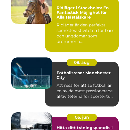
Ridläger i Stockholm: En
Fantastisk Möjlighet för
Alla Hästälskare
Ridläger är den perfekta
semesteraktiviteten för barn
och ungdomar som
drömmer o...
08. aug
Fotbollsresor Manchester
City
Att resa för att se fotboll är
en av de mest passionerade
aktiviteterna för sportentu...
06. jun
Hitta ditt träningsparadis i