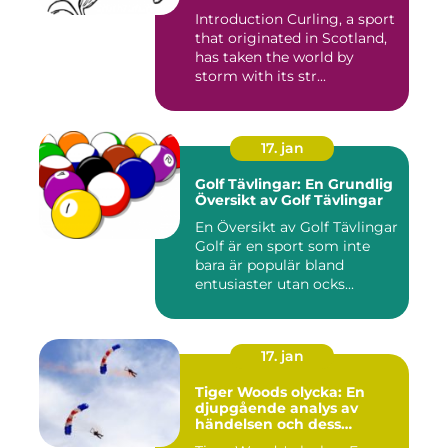
Introduction Curling, a sport
that originated in Scotland,
has taken the world by
storm with its str...
17. jan
Golf Tävlingar: En Grundlig
Översikt av Golf Tävlingar
En Översikt av Golf Tävlingar
Golf är en sport som inte
bara är populär bland
entusiaster utan ocks...
17. jan
Tiger Woods olycka: En
djupgående analys av
händelsen och dess
påverkan