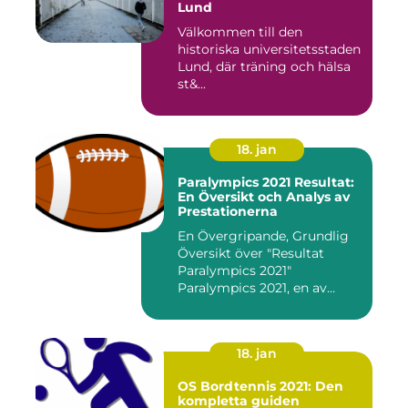
Lund
Välkommen till den
historiska universitetsstaden
Lund, där träning och hälsa
st&...
18. jan
Paralympics 2021 Resultat:
En Översikt och Analys av
Prestationerna
En Övergripande, Grundlig
Översikt över "Resultat
Paralympics 2021"
Paralympics 2021, en av
världen...
18. jan
OS Bordtennis 2021: Den
kompletta guiden