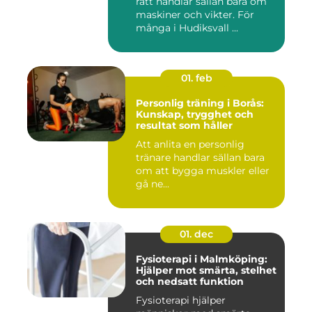
rätt handlar sällan bara om
maskiner och vikter. För
många i Hudiksvall ...
01. feb
Personlig träning i Borås:
Kunskap, trygghet och
resultat som håller
Att anlita en personlig
tränare handlar sällan bara
om att bygga muskler eller
gå ne...
01. dec
Fysioterapi i Malmköping:
Hjälper mot smärta, stelhet
och nedsatt funktion
Fysioterapi hjälper