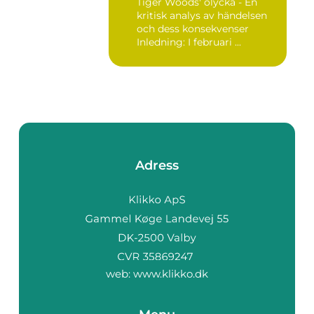
Tiger Woods' olycka - En
kritisk analys av händelsen
och dess konsekvenser
Inledning: I februari ...
Adress
web:
www.klikko.dk