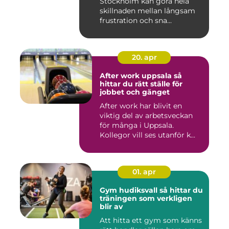
Stockholm kan göra hela
skillnaden mellan långsam
frustration och sna...
20. apr
After work uppsala så
hittar du rätt ställe för
jobbet och gänget
After work har blivit en
viktig del av arbetsveckan
för många i Uppsala.
Kollegor vill ses utanför k...
01. apr
Gym hudiksvall så hittar du
träningen som verkligen
blir av
Att hitta ett gym som känns