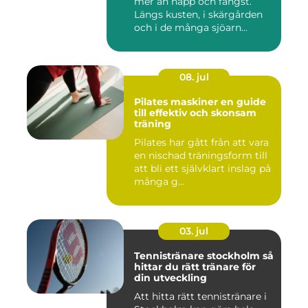
mer än napp och fångst.
Längs kusten, i skärgården
och i de många sjöarn...
08. jul
Pilates maskiner en guide
till effektiv och skonsam
träning
Pilates har gått från att vara
en nischad träningsform till
att bli ett självklart inslag på
många g...
03. jul
Tennistränare stockholm så
hittar du rätt tränare för
din utveckling
Att hitta rätt tennistränare i