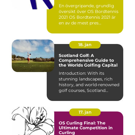
En övergripande, grundlig
översikt över OS Bordtennis
2021 OS Bordtennis 2021 är
en av de mest pres...
18. jan
Scotland Golf: A
Comprehensive Guide to
the Worlds Golfing Capital
Introduction: With its
stunning landscapes, rich
history, and world-renowned
golf courses, Scotland...
17. jan
OS Curling Final: The
Ultimate Competition in
Curling