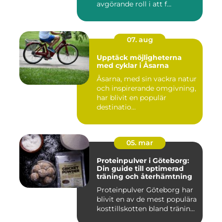
avgörande roll i att f...
07. aug
Upptäck möjligheterna
med cyklar i Åsarna
Åsarna, med sin vackra natur
och inspirerande omgivning,
har blivit en populär
destinatio...
05. mar
Proteinpulver i Göteborg:
Din guide till optimerad
träning och återhämtning
Proteinpulver Göteborg har
blivit en av de mest populära
kosttillskotten bland tränin...