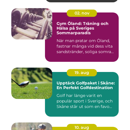
02. nov
Gym Öland: Träning och
Hälsa på Sveriges
Sommarparadis
När man pratar om Öland,
fastnar många vid dess vita
sandstränder, soliga somra...
19. aug
Upptäck Golfpaket i Skåne:
En Perfekt Golfdestination
Golf har länge varit en
populär sport i Sverige, och
Skåne står ut som en favo...
10. aug