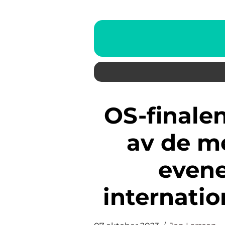
OS-finalen i damfotboll är ett
av de me
even
internatio