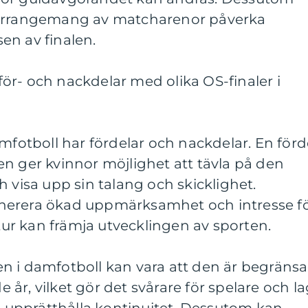
 arrangemang av matcharenor påverka
en av finalen.
ör- och nackdelar med olika OS-finaler i
amfotboll har fördelar och nackdelar. En förd
n ger kvinnor möjlighet att tävla på den
h visa upp sin talang och skicklighet.
nerera ökad uppmärksamhet och intresse f
 tur kan främja utvecklingen av sporten.
n i damfotboll kan vara att den är begräns
de år, vilket gör det svårare för spelare och l
ch upprätthålla kontinuitet. Dessutom kan