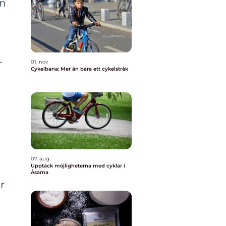
en
r
01. nov
Cykelbana: Mer än bara ett cykelstråk
07. aug
Upptäck möjligheterna med cyklar i
Åsarna
r