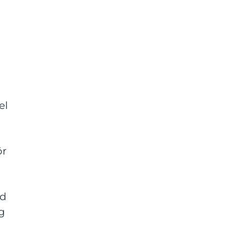
el
ör
ad
ag