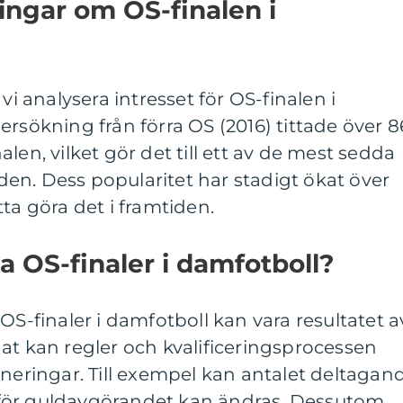
ingar om OS-finalen i
vi analysera intresset för OS-finalen i
ersökning från förra OS (2016) tittade över 8
len, vilket gör det till ett av de mest sedda
en. Dess popularitet har stadigt ökat över
ta göra det i framtiden.
ika OS-finaler i damfotboll?
OS-finaler i damfotboll kan vara resultatet a
at kan regler och kvalificeringsprocessen
rneringar. Till exempel kan antalet deltagan
na för guldavgörandet kan ändras. Dessutom