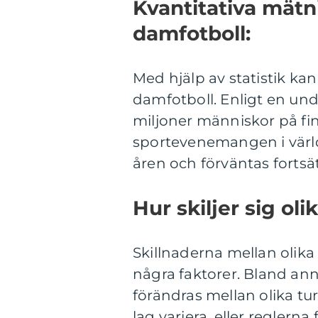
Kvantitativa mätn
damfotboll:
Med hjälp av statistik kan 
damfotboll. Enligt en und
miljoner människor på fina
sportevenemangen i värld
åren och förväntas fortsät
Hur skiljer sig ol
Skillnaderna mellan olika 
några faktorer. Bland ann
förändras mellan olika tu
lag variera, eller regler