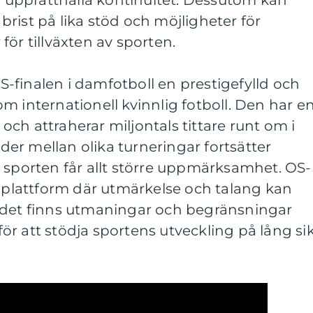
rist på lika stöd och möjligheter för
för tillväxten av sporten.
-finalen i damfotboll en prestigefylld och
m internationell kvinnlig fotboll. Den har e
ch attraherar miljontals tittare runt om i
nader mellan olika turneringar fortsätter
 sporten får allt större uppmärksamhet. OS-
n plattform där utmärkelse och talang kan
 det finns utmaningar och begränsningar
r att stödja sportens utveckling på lång sik