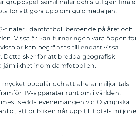
er gruppspel, semifinaler och slutligen final
öts för att göra upp om guldmedaljen.
OS-finaler i damfotboll beroende på året och
len. Vissa år kan turneringen vara öppen fö
issa år kan begränsas till endast vissa
. Detta sker för att bredda geografisk
a jämlikhet inom damfotbollen.
r mycket populär och attraherar miljontals
 framför TV-apparater runt om i världen.
 de mest sedda evenemangen vid Olympiska
nligt att publiken når upp till tiotals miljone