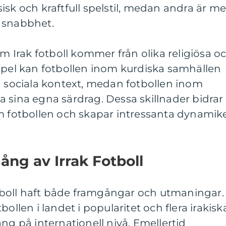
isk och kraftfull spelstil, medan andra är me
 snabbhet.
om Irak fotboll kommer från olika religiösa o
mpel kan fotbollen inom kurdiska samhällen
h sociala kontext, medan fotbollen inom
 sina egna särdrag. Dessa skillnader bidrar
om fotbollen och skapar intressanta dynamik
ng av Irrak Fotboll
fotboll haft både framgångar och utmaningar.
ollen i landet i popularitet och flera irakisk
ng på internationell nivå. Emellertid