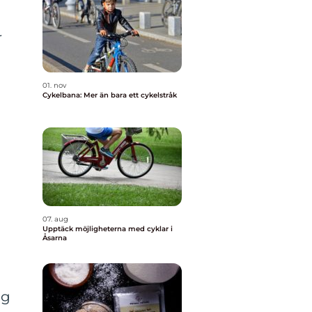
r
01. nov
Cykelbana: Mer än bara ett cykelstråk
07. aug
Upptäck möjligheterna med cyklar i
Åsarna
ag