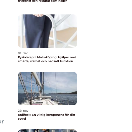
trygghet och resultat som håller
01. dec
Fysioterapi i Malmköping: Hjälper mot
smärta, stelhet och nedsatt funktion
29. nov
Rullfock: En viktig komponent för ditt
segel
ör