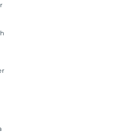
r
ch
er
a