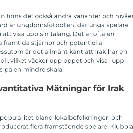
n finns det också andra varianter och nivåe
värd är ungdomsfotbollen, där unga spelare
att visa upp sin talang. Det är ofta en
a framtida stjärnor och potentiella
utom är det allmänt känt att Irak har en
oll, vilket väcker upploppet och visar upp
ns på en mindre skala.
antitativa Mätningar för Irak
 popularitet bland lokalbefolkningen och
oducerat flera framstående spelare. Klubbl