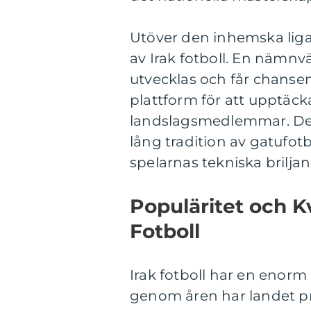
Utöver den inhemska liga
av Irak fotboll. En nämn
utvecklas och får chansen 
plattform för att upptäck
landslagsmedlemmar. Dess
lång tradition av gatufotb
spelarnas tekniska brilja
Populäritet och Kv
Fotboll
Irak fotboll har en enorm
genom åren har landet pr