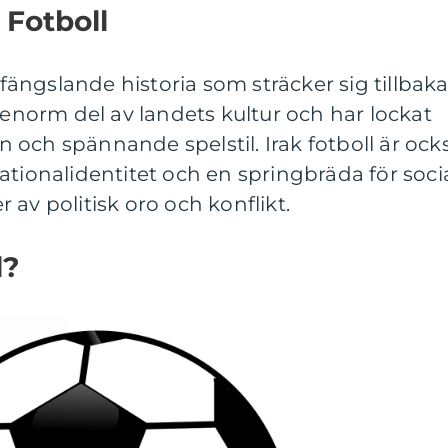
 Fotboll
h fängslande historia som sträcker sig tillbak
n enorm del av landets kultur och har lockat
och spännande spelstil. Irak fotboll är ock
ationalidentitet och en springbräda för soci
er av politisk oro och konflikt.
l?