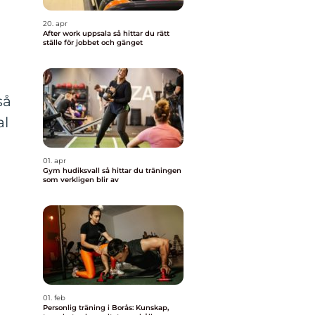
20. apr
After work uppsala så hittar du rätt
ställe för jobbet och gänget
a
så
al
01. apr
Gym hudiksvall så hittar du träningen
som verkligen blir av
01. feb
Personlig träning i Borås: Kunskap,