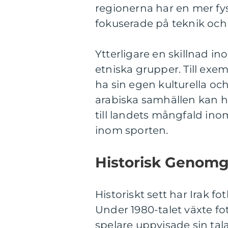
regionerna har en mer fys
fokuserade på teknik och
Ytterligare en skillnad in
etniska grupper. Till exe
ha sin egen kulturella oc
arabiska samhällen kan ha
till landets mångfald in
inom sporten.
Historisk Genomgå
Historiskt sett har Irak 
Under 1980-talet växte fotb
spelare uppvisade sin tala