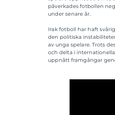
påverkades fotbollen nega
under senare år.
Irak fotboll har haft svå
den politiska instabilitet
av unga spelare. Trots de
och delta i internationel
uppnått framgångar geno