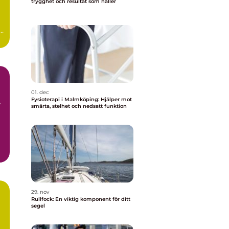
trygghet och resultat som håller
ag
01. dec
Fysioterapi i Malmköping: Hjälper mot
smärta, stelhet och nedsatt funktion
29. nov
Rullfock: En viktig komponent för ditt
segel