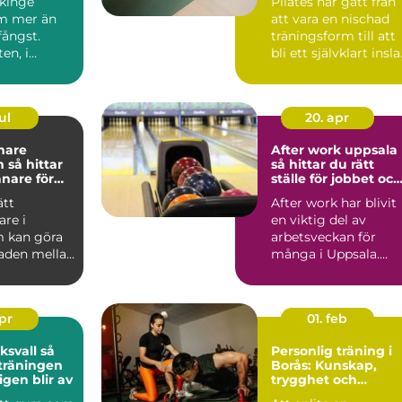
ekinge
Pilates har gått från
m mer än
att vara en nischad
fångst.
träningsform till att
en, i
bli ett självklart insl
n och i de
på många g...
rn...
ul
20. apr
nare
After work uppsala
tar
så hittar du rätt
änare för
ställe för jobbet och
kling
gänget
ätt
After work har blivit
are i
en viktig del av
 kan göra
arbetsveckan för
naden mellan
många i Uppsala.
rustration
Kollegor vill ses
utanför k...
apr
01. feb
vall så
Personlig träning i
 träningen
Borås: Kunskap,
igen blir av
trygghet och
resultat som håller