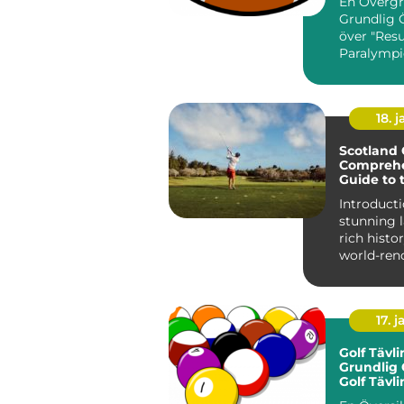
En Övergr
Grundlig 
över "Resu
Paralympi
Paralympic
av världen.
18. j
Scotland 
Comprehe
Guide to 
Golfing C
Introduction: Wi
stunning 
rich histo
world-ren
courses, S
17. j
Golf Tävli
Grundlig 
Golf Tävl