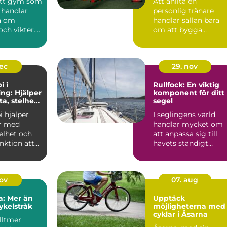
 ett gym som
Att anlita en
 handlar
personlig tränare
ra om
handlar sällan bara
ch vikter.
om att bygga
 i
muskler eller gå ne...
...
dec
29. nov
i i
Rullfock: En viktig
ng: Hjälper
komponent för ditt
a, stelhet
segel
tt funktion
i hjälper
I seglingens värld
r med
handlar mycket om
elhet och
att anpassa sig till
nktion att
havets ständigt
skiftande nycker...
nov
07. aug
a: Mer än
Upptäck
ykelstråk
möjligheterna med
cyklar i Åsarna
lltmer