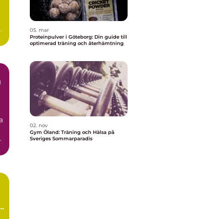
t
05. mar
Proteinpulver i Göteborg: Din guide till
optimerad träning och återhämtning
g
a
02. nov
Gym Öland: Träning och Hälsa på
Sveriges Sommarparadis
t