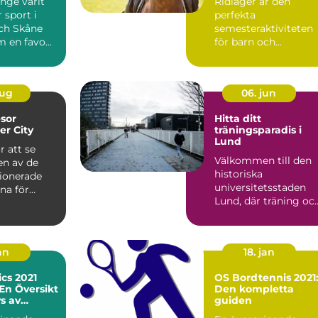
änge varit
Ridläger är den
 sport i
perfekta
och Skåne
semesteraktiviteten
m en favo...
för barn och
ungdomar som
drömmer o...
aug
06. jun
esor
Hitta ditt
r City
träningsparadis i
Lund
r att se
Välkommen till den
 en av de
historiska
ionerade
universitetsstaden
rna för
Lund, där träning oc
.
hälsa st&...
an
18. jan
cs 2021
OS Bordtennis 2021
 En Översikt
Den kompletta
s av
guiden
nerna