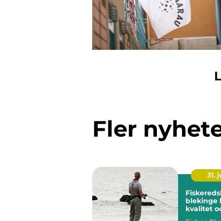
L
Fler nyhet
31. j
Fiskereds
blekinge kunskap,
kvalitet o
för varje 