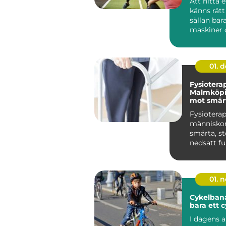
Att hitta
känns rätt
sällan ba
maskiner o
För många
Hudiksvall 
01. 
Fysioterap
Malmköpi
mot smärt
och nedsa
Fysioterap
människo
smärta, st
nedsatt fu
åter...
01. 
Cykelban
bara ett c
I dagens a