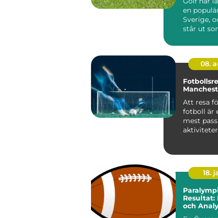
Golf har l
en populär
Sverige, 
står ut so
08. 
Fotbollsr
Mancheste
Att resa fö
fotboll är
mest pass
aktivitete
sportentu..
18. j
Paralympi
Resultat:
och Analy
Prestatio