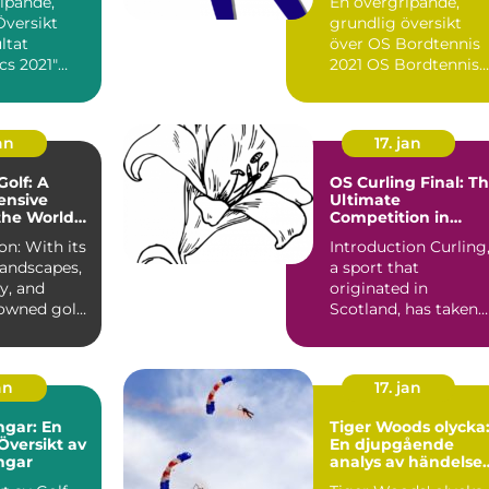
ipande,
En övergripande,
Översikt
grundlig översikt
ltat
över OS Bordtennis
cs 2021"
2021 OS Bordtennis
s 2021, en
2021 är en av de mes
..
pres...
an
17. jan
Golf: A
OS Curling Final: T
nsive
Ultimate
the Worlds
Competition in
apital
Curling
th its
Introduction Curling
landscapes,
a sport that
ry, and
originated in
owned golf
Scotland, has taken
cotland...
the world by storm
with its str...
an
17. jan
ngar: En
Tiger Woods olycka
Översikt av
En djupgående
ingar
analys av händelse
och dess påverkan