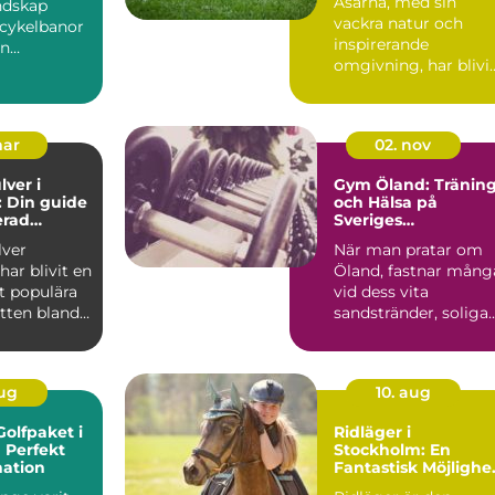
Åsarna, med sin
ndskap
vackra natur och
 cykelbanor
inspirerande
en
omgivning, har blivi
oll i att f...
en populär
destinatio...
mar
02. nov
lver i
Gym Öland: Tränin
 Din guide
och Hälsa på
erad
Sveriges
ch
Sommarparadis
lver
När man pratar om
ning
ar blivit en
Öland, fastnar mång
t populära
vid dess vita
otten bland
sandstränder, soliga
somra...
aug
10. aug
olfpaket i
Ridläger i
 Perfekt
Stockholm: En
nation
Fantastisk Möjlighe
för Alla Hästälskare