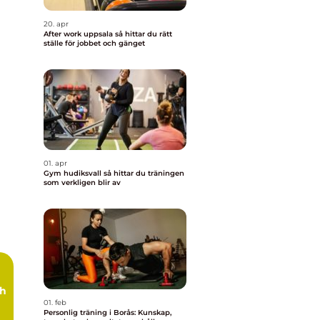
20. apr
After work uppsala så hittar du rätt
ställe för jobbet och gänget
01. apr
Gym hudiksvall så hittar du träningen
som verkligen blir av
ch
01. feb
Personlig träning i Borås: Kunskap,