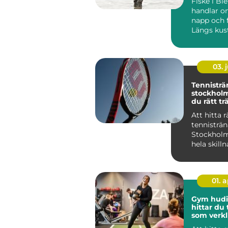
Fiske i Bl
handlar o
napp och 
Längs kust
skärgårde
många sjöa
03. j
Tennisträ
stockholm så hit
du rätt tr
din utvec
Att hitta r
tennisträn
Stockholm
hela skill
långsam f
och sna...
01. 
Gym hudiks
hittar du
som verkl