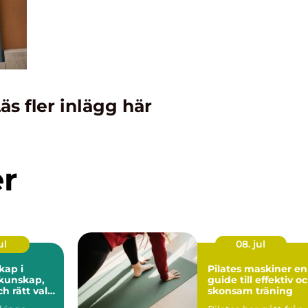
äs fler inlägg här
er
ul
08. jul
kap i
Pilates maskiner en
guide till effektiv o
ch rätt val
skonsam träning
fiske