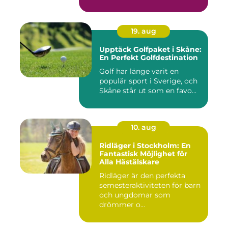
19. aug
Upptäck Golfpaket i Skåne:
En Perfekt Golfdestination
Golf har länge varit en
populär sport i Sverige, och
Skåne står ut som en favo...
10. aug
Ridläger i Stockholm: En
Fantastisk Möjlighet för
Alla Hästälskare
Ridläger är den perfekta
semesteraktiviteten för barn
och ungdomar som
drömmer o...