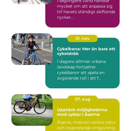
I seglingens värld handlar
mycket om att anpassa sig
till havets ständigt skiftande
nycker...
01. nov
Cykelbana: Mer än bara ett
cykelstråk
I dagens alltmer urbana
landskap fortsätter
cykelbanor att spela en
avgörande roll i att f...
07. aug
Upptäck möjligheterna
med cyklar i Åsarna
Åsarna, med sin vackra natur
och inspirerande omgivning,