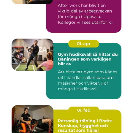
After work har blivit en
viktig del av arbetsveckan
för många i Uppsala.
Kollegor vill ses utanför k...
01. apr
Gym hudiksvall så hittar du
träningen som verkligen
blir av
Att hitta ett gym som känns
rätt handlar sällan bara om
maskiner och vikter. För
många i Hudiksvall ...
01. feb
Personlig träning i Borås:
Kunskap, trygghet och
resultat som håller