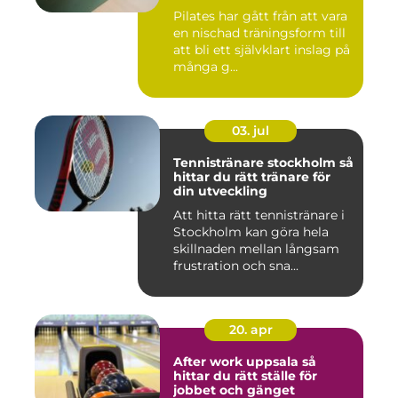
Pilates har gått från att vara
en nischad träningsform till
att bli ett självklart inslag på
många g...
03. jul
Tennistränare stockholm så
hittar du rätt tränare för
din utveckling
Att hitta rätt tennistränare i
Stockholm kan göra hela
skillnaden mellan långsam
frustration och sna...
20. apr
After work uppsala så
hittar du rätt ställe för
jobbet och gänget