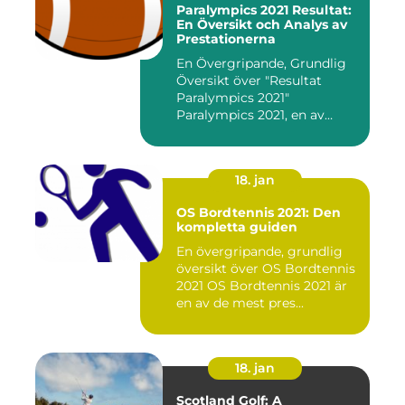
Paralympics 2021 Resultat:
En Översikt och Analys av
Prestationerna
En Övergripande, Grundlig
Översikt över "Resultat
Paralympics 2021"
Paralympics 2021, en av
världen...
18. jan
OS Bordtennis 2021: Den
kompletta guiden
En övergripande, grundlig
översikt över OS Bordtennis
2021 OS Bordtennis 2021 är
en av de mest pres...
18. jan
Scotland Golf: A