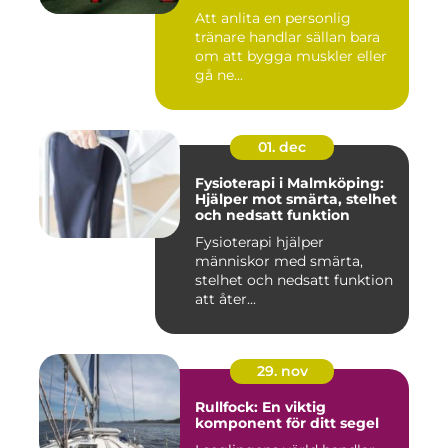
Att anlita en personlig
tränare handlar sällan bara
om att bygga muskler eller
gå ne...
01. dec
Fysioterapi i Malmköping:
Hjälper mot smärta, stelhet
och nedsatt funktion
Fysioterapi hjälper
människor med smärta,
stelhet och nedsatt funktion
att åter...
29. nov
Rullfock: En viktig
komponent för ditt segel