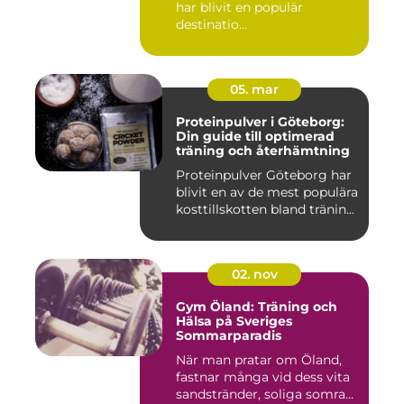
har blivit en populär
destinatio...
05. mar
Proteinpulver i Göteborg:
Din guide till optimerad
träning och återhämtning
Proteinpulver Göteborg har
blivit en av de mest populära
kosttillskotten bland tränin...
02. nov
Gym Öland: Träning och
Hälsa på Sveriges
Sommarparadis
När man pratar om Öland,
fastnar många vid dess vita
sandstränder, soliga somra...