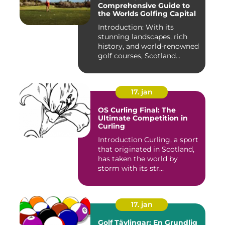
Comprehensive Guide to
the Worlds Golfing Capital
Introduction: With its
stunning landscapes, rich
history, and world-renowned
golf courses, Scotland...
17. jan
OS Curling Final: The
Ultimate Competition in
Curling
Introduction Curling, a sport
that originated in Scotland,
has taken the world by
storm with its str...
17. jan
Golf Tävlingar: En Grundlig