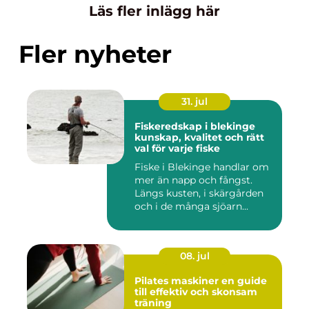
Läs fler inlägg här
Fler nyheter
31. jul
Fiskeredskap i blekinge
kunskap, kvalitet och rätt
val för varje fiske
Fiske i Blekinge handlar om
mer än napp och fångst.
Längs kusten, i skärgården
och i de många sjöarn...
08. jul
Pilates maskiner en guide
till effektiv och skonsam
träning