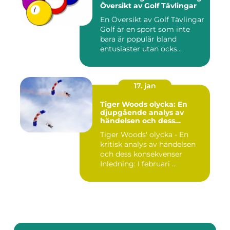
Översikt av Golf Tävlingar
En Översikt av Golf Tävlingar
Golf är en sport som inte
bara är populär bland
entusiaster utan ocks...
17. jan
Tiger Woods olycka: En
djupgående analys av
händelsen och dess
påverkan
Tiger Woods' olycka - En
kritisk analys av händelsen
och dess konsekvenser
Inledning: I februari ...