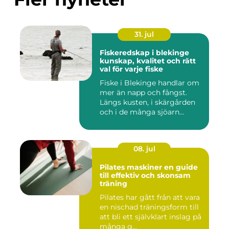
31. jul
Fiskeredskap i blekinge
kunskap, kvalitet och rätt
val för varje fiske
Fiske i Blekinge handlar om
mer än napp och fångst.
Längs kusten, i skärgården
och i de många sjöarn...
08. jul
Pilates maskiner en guide
till effektiv och skonsam
träning
Pilates har gått från att vara
en nischad träningsform till
att bli ett självklart inslag på
många g...