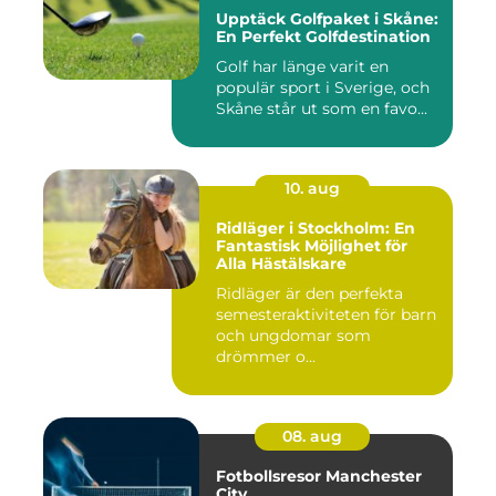
Upptäck Golfpaket i Skåne:
En Perfekt Golfdestination
Golf har länge varit en
populär sport i Sverige, och
Skåne står ut som en favo...
10. aug
Ridläger i Stockholm: En
Fantastisk Möjlighet för
Alla Hästälskare
Ridläger är den perfekta
semesteraktiviteten för barn
och ungdomar som
drömmer o...
08. aug
Fotbollsresor Manchester
City