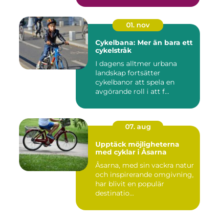
01. nov
Cykelbana: Mer än bara ett
cykelstråk
I dagens alltmer urbana
landskap fortsätter
cykelbanor att spela en
avgörande roll i att f...
07. aug
Upptäck möjligheterna
med cyklar i Åsarna
Åsarna, med sin vackra natur
och inspirerande omgivning,
har blivit en populär
destinatio...