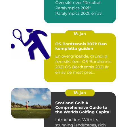
Översikt över "Resultat
Paralympics 2021"
Paralympics 2021, en av
världen...
18. jan
OS Bordtennis 2021: Den
kompletta guiden
En övergripande, grundlig
översikt över OS Bordtennis
2021 OS Bordtennis 2021 är
en av de mest pres...
18. jan
Scotland Golf: A
Comprehensive Guide to
the Worlds Golfing Capital
Introduction: With its
stunning landscapes, rich