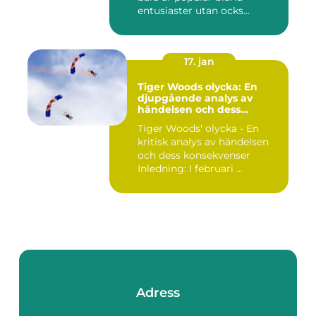
entusiaster utan ocks...
17. jan
Tiger Woods olycka: En
djupgående analys av
händelsen och dess
påverkan
Tiger Woods' olycka - En
kritisk analys av händelsen
och dess konsekvenser
Inledning: I februari ...
Adress