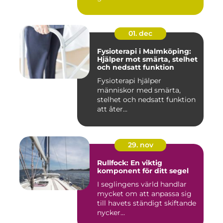
01. dec
Fysioterapi i Malmköping:
Hjälper mot smärta, stelhet
och nedsatt funktion
Fysioterapi hjälper
människor med smärta,
stelhet och nedsatt funktion
att åter...
29. nov
Rullfock: En viktig
komponent för ditt segel
I seglingens värld handlar
mycket om att anpassa sig
till havets ständigt skiftande
nycker...