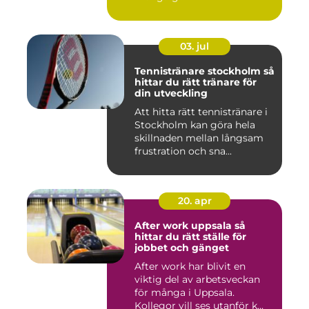
03. jul
Tennistränare stockholm så
hittar du rätt tränare för
din utveckling
Att hitta rätt tennistränare i
Stockholm kan göra hela
skillnaden mellan långsam
frustration och sna...
20. apr
After work uppsala så
hittar du rätt ställe för
jobbet och gänget
After work har blivit en
viktig del av arbetsveckan
för många i Uppsala.
Kollegor vill ses utanför k...