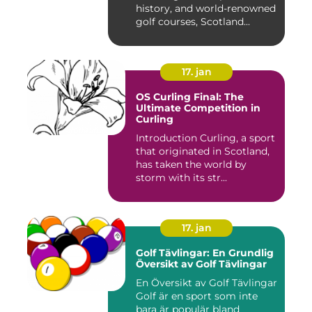
history, and world-renowned
golf courses, Scotland...
17. jan
OS Curling Final: The
Ultimate Competition in
Curling
Introduction Curling, a sport
that originated in Scotland,
has taken the world by
storm with its str...
17. jan
Golf Tävlingar: En Grundlig
Översikt av Golf Tävlingar
En Översikt av Golf Tävlingar
Golf är en sport som inte
bara är populär bland