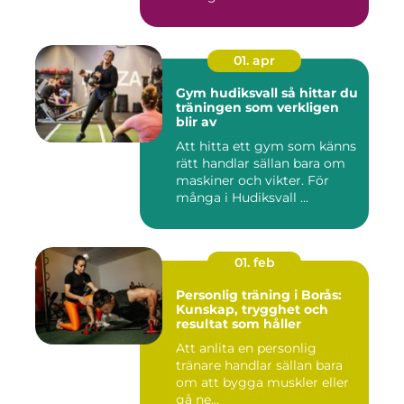
01. apr
Gym hudiksvall så hittar du
träningen som verkligen
blir av
Att hitta ett gym som känns
rätt handlar sällan bara om
maskiner och vikter. För
många i Hudiksvall ...
01. feb
Personlig träning i Borås:
Kunskap, trygghet och
resultat som håller
Att anlita en personlig
tränare handlar sällan bara
om att bygga muskler eller
gå ne...