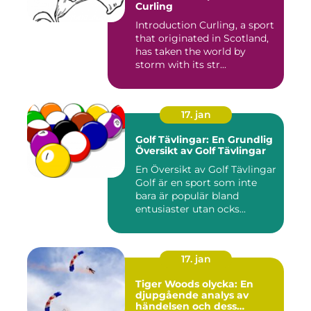
Curling
Introduction Curling, a sport
that originated in Scotland,
has taken the world by
storm with its str...
17. jan
Golf Tävlingar: En Grundlig
Översikt av Golf Tävlingar
En Översikt av Golf Tävlingar
Golf är en sport som inte
bara är populär bland
entusiaster utan ocks...
17. jan
Tiger Woods olycka: En
djupgående analys av
händelsen och dess