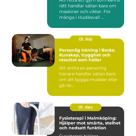
Att hitta ett gym som känns
rätt handlar sällan bara om
maskiner och vikter. För
många i Hudiksvall ...
01. feb
Personlig träning i Borås:
Kunskap, trygghet och
resultat som håller
Att anlita en personlig
tränare handlar sällan bara
om att bygga muskler eller
gå ne...
01. dec
Fysioterapi i Malmköping:
Hjälper mot smärta, stelhet
och nedsatt funktion