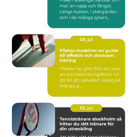
Fiske i Blekinge handlar om
mer än napp och fångst.
Längs kusten, i skärgården
och i de många sjöarn...
08. jul
Pilates maskiner en guide
till effektiv och skonsam
träning
Pilates har gått från att vara
en nischad träningsform till
att bli ett självklart inslag på
många g...
03. jul
Tennistränare stockholm så
hittar du rätt tränare för
din utveckling