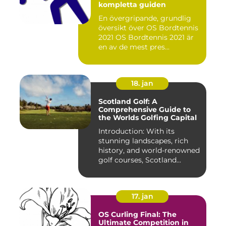
kompletta guiden
En övergripande, grundlig
översikt över OS Bordtennis
2021 OS Bordtennis 2021 är
en av de mest pres...
18. jan
Scotland Golf: A
Comprehensive Guide to
the Worlds Golfing Capital
Introduction: With its
stunning landscapes, rich
history, and world-renowned
golf courses, Scotland...
17. jan
OS Curling Final: The
Ultimate Competition in