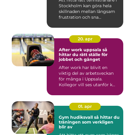
Att hitta rätt tennistränare i
Stockholm kan göra hela
skillnaden mellan långsam
frustration och sna...
20. apr
After work uppsala så
hittar du rätt ställe för
jobbet och gänget
After work har blivit en
viktig del av arbetsveckan
för många i Uppsala.
Kollegor vill ses utanför k...
01. apr
Gym hudiksvall så hittar du
träningen som verkligen
blir av