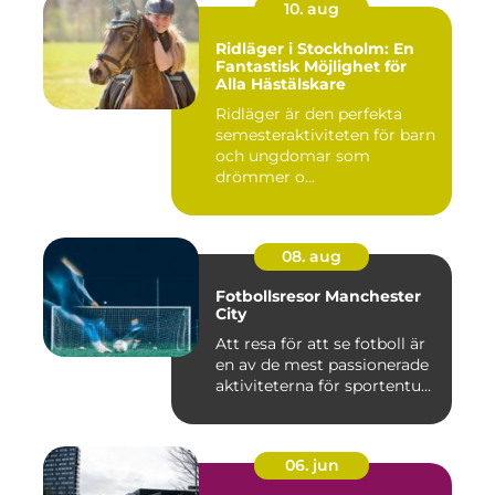
10. aug
Ridläger i Stockholm: En
Fantastisk Möjlighet för
Alla Hästälskare
Ridläger är den perfekta
semesteraktiviteten för barn
och ungdomar som
drömmer o...
08. aug
Fotbollsresor Manchester
City
Att resa för att se fotboll är
en av de mest passionerade
aktiviteterna för sportentu...
06. jun