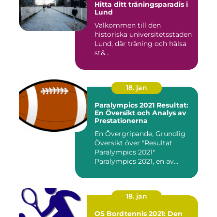
Hitta ditt träningsparadis i
Lund
Välkommen till den
historiska universitetsstaden
Lund, där träning och hälsa
st&...
18. jan
Paralympics 2021 Resultat:
En Översikt och Analys av
Prestationerna
En Övergripande, Grundlig
Översikt över "Resultat
Paralympics 2021"
Paralympics 2021, en av
världen...
18. jan
OS Bordtennis 2021: Den