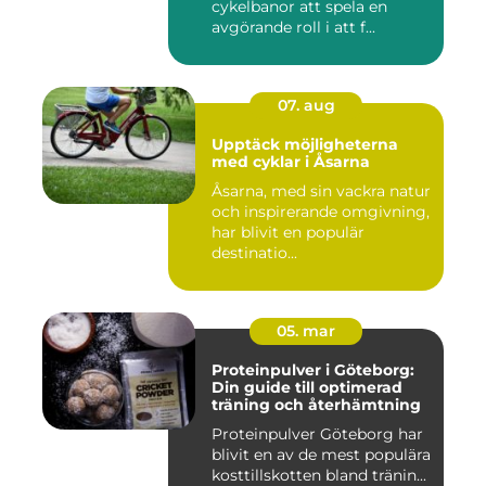
cykelbanor att spela en
avgörande roll i att f...
07. aug
Upptäck möjligheterna
med cyklar i Åsarna
Åsarna, med sin vackra natur
och inspirerande omgivning,
har blivit en populär
destinatio...
05. mar
Proteinpulver i Göteborg:
Din guide till optimerad
träning och återhämtning
Proteinpulver Göteborg har
blivit en av de mest populära
kosttillskotten bland tränin...