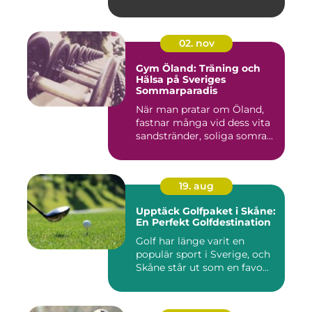
02. nov
Gym Öland: Träning och
Hälsa på Sveriges
Sommarparadis
När man pratar om Öland,
fastnar många vid dess vita
sandstränder, soliga somra...
19. aug
Upptäck Golfpaket i Skåne:
En Perfekt Golfdestination
Golf har länge varit en
populär sport i Sverige, och
Skåne står ut som en favo...