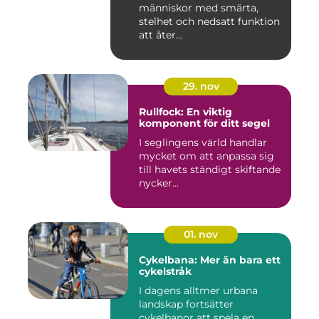
människor med smärta,
stelhet och nedsatt funktion
att åter...
29. nov
Rullfock: En viktig
komponent för ditt segel
I seglingens värld handlar
mycket om att anpassa sig
till havets ständigt skiftande
nycker...
01. nov
Cykelbana: Mer än bara ett
cykelstråk
I dagens alltmer urbana
landskap fortsätter
cykelbanor att spela en