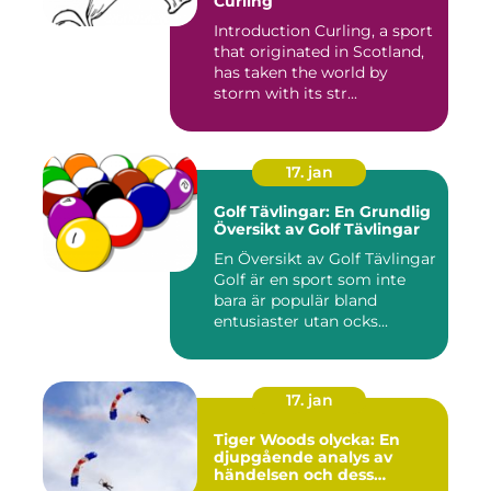
Curling
Introduction Curling, a sport
that originated in Scotland,
has taken the world by
storm with its str...
17. jan
Golf Tävlingar: En Grundlig
Översikt av Golf Tävlingar
En Översikt av Golf Tävlingar
Golf är en sport som inte
bara är populär bland
entusiaster utan ocks...
17. jan
Tiger Woods olycka: En
djupgående analys av
händelsen och dess