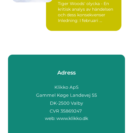
påverkan
Tiger Woods' olycka - En
kritisk analys av händelsen
och dess konsekvenser
Inledning: I februari ...
Adress
web:
www.klikko.dk