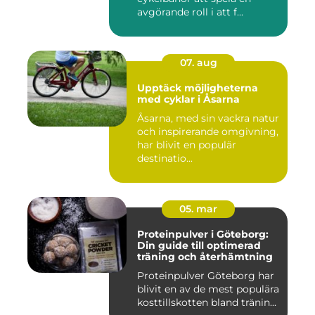
avgörande roll i att f...
07. aug
Upptäck möjligheterna
med cyklar i Åsarna
Åsarna, med sin vackra natur
och inspirerande omgivning,
har blivit en populär
destinatio...
05. mar
Proteinpulver i Göteborg:
Din guide till optimerad
träning och återhämtning
Proteinpulver Göteborg har
blivit en av de mest populära
kosttillskotten bland tränin...