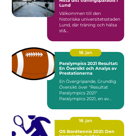
Hitta ditt träningsparadis i
Lund
Välkommen till den
historiska universitetsstaden
Lund, där träning och hälsa
st&...
18. jan
Paralympics 2021 Resultat:
En Översikt och Analys av
Prestationerna
En Övergripande, Grundlig
Översikt över "Resultat
Paralympics 2021"
Paralympics 2021, en av
världen...
18. jan
OS Bordtennis 2021: Den