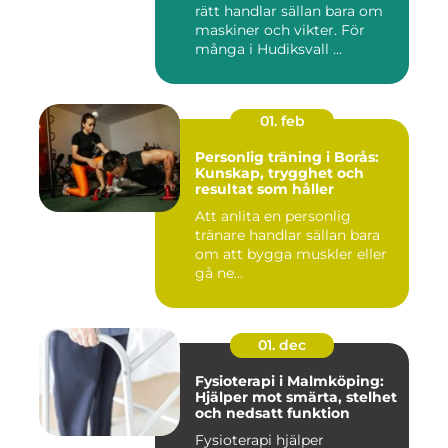
rätt handlar sällan bara om
maskiner och vikter. För
många i Hudiksvall ...
01. feb
Personlig träning i Borås:
Kunskap, trygghet och
resultat som håller
Att anlita en personlig
tränare handlar sällan bara
om att bygga muskler eller
gå ne...
01. dec
Fysioterapi i Malmköping:
Hjälper mot smärta, stelhet
och nedsatt funktion
Fysioterapi hjälper