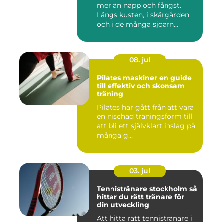
mer än napp och fångst.
Längs kusten, i skärgården
och i de många sjöarn...
08. jul
Pilates maskiner en guide
till effektiv och skonsam
träning
Pilates har gått från att vara
en nischad träningsform till
att bli ett självklart inslag på
många g...
03. jul
Tennistränare stockholm så
hittar du rätt tränare för
din utveckling
Att hitta rätt tennistränare i