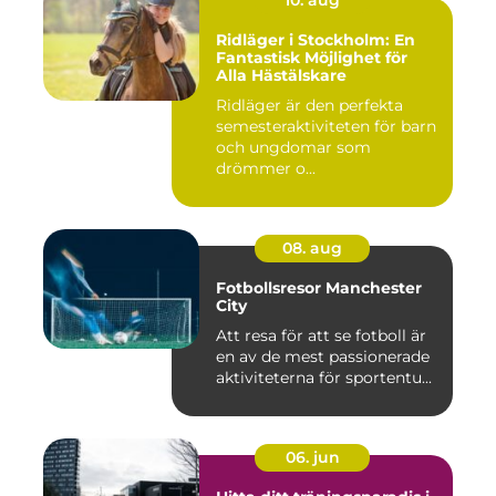
Ridläger i Stockholm: En
Fantastisk Möjlighet för
Alla Hästälskare
Ridläger är den perfekta
semesteraktiviteten för barn
och ungdomar som
drömmer o...
08. aug
Fotbollsresor Manchester
City
Att resa för att se fotboll är
en av de mest passionerade
aktiviteterna för sportentu...
06. jun