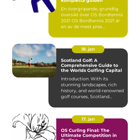
kompletta guiden
En övergripande, grundlig
översikt över OS Bordtennis
2021 OS Bordtennis 2021 är
en av de mest pres...
18. jan
Scotland Golf: A
Comprehensive Guide to
the Worlds Golfing Capital
Introduction: With its
stunning landscapes, rich
history, and world-renowned
golf courses, Scotland...
17. jan
OS Curling Final: The
Ultimate Competition in