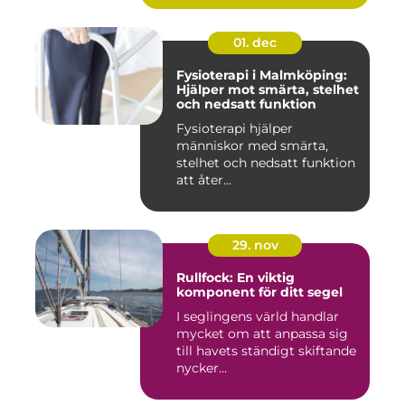
01. dec
Fysioterapi i Malmköping:
Hjälper mot smärta, stelhet
och nedsatt funktion
Fysioterapi hjälper
människor med smärta,
stelhet och nedsatt funktion
att åter...
29. nov
Rullfock: En viktig
komponent för ditt segel
I seglingens värld handlar
mycket om att anpassa sig
till havets ständigt skiftande
nycker...