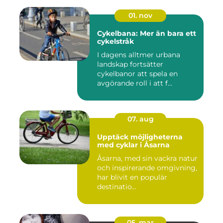
01. nov
Cykelbana: Mer än bara ett
cykelstråk
I dagens alltmer urbana
landskap fortsätter
cykelbanor att spela en
avgörande roll i att f...
07. aug
Upptäck möjligheterna
med cyklar i Åsarna
Åsarna, med sin vackra natur
och inspirerande omgivning,
har blivit en populär
destinatio...
05. mar