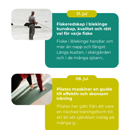
31. jul
Fiskeredskap i blekinge
kunskap, kvalitet och rätt
val för varje fiske
Fiske i Blekinge handlar om
mer än napp och fångst.
Längs kusten, i skärgården
och i de många sjöarn...
08. jul
Pilates maskiner en guide
till effektiv och skonsam
träning
Pilates har gått från att vara
en nischad träningsform till
att bli ett självklart inslag på
många g...