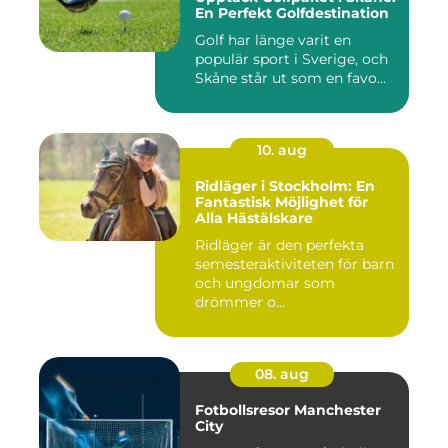
En Perfekt Golfdestination
Golf har länge varit en
populär sport i Sverige, och
Skåne står ut som en favo...
10. aug
Ridläger i Stockholm: En
Fantastisk Möjlighet för
Alla Hästälskare
Ridläger är den perfekta
semesteraktiviteten för barn
och ungdomar som
drömmer o...
08. aug
Fotbollsresor Manchester
City