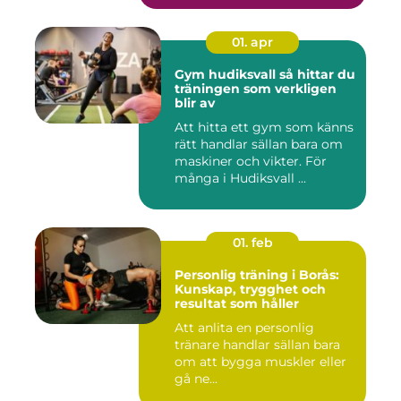
01. apr
Gym hudiksvall så hittar du
träningen som verkligen
blir av
Att hitta ett gym som känns
rätt handlar sällan bara om
maskiner och vikter. För
många i Hudiksvall ...
01. feb
Personlig träning i Borås:
Kunskap, trygghet och
resultat som håller
Att anlita en personlig
tränare handlar sällan bara
om att bygga muskler eller
gå ne...