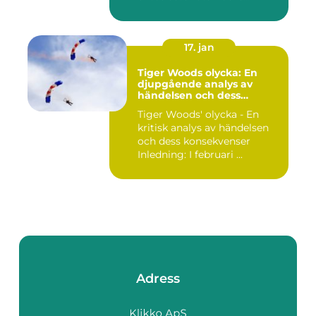
17. jan
Tiger Woods olycka: En
djupgående analys av
händelsen och dess
påverkan
Tiger Woods' olycka - En
kritisk analys av händelsen
och dess konsekvenser
Inledning: I februari ...
Adress