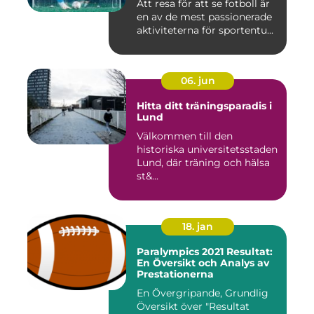
Att resa för att se fotboll är
en av de mest passionerade
aktiviteterna för sportentu...
06. jun
Hitta ditt träningsparadis i
Lund
Välkommen till den
historiska universitetsstaden
Lund, där träning och hälsa
st&...
18. jan
Paralympics 2021 Resultat:
En Översikt och Analys av
Prestationerna
En Övergripande, Grundlig
Översikt över "Resultat