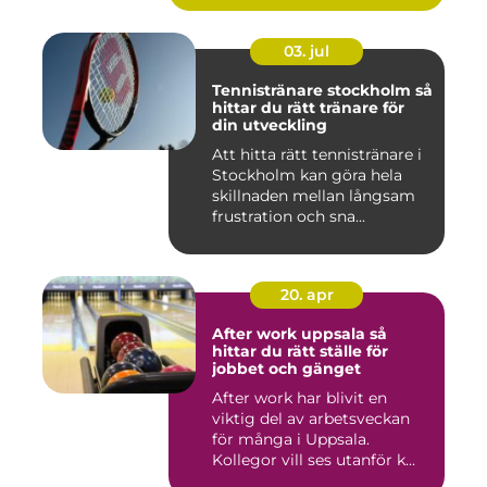
03. jul
Tennistränare stockholm så
hittar du rätt tränare för
din utveckling
Att hitta rätt tennistränare i
Stockholm kan göra hela
skillnaden mellan långsam
frustration och sna...
20. apr
After work uppsala så
hittar du rätt ställe för
jobbet och gänget
After work har blivit en
viktig del av arbetsveckan
för många i Uppsala.
Kollegor vill ses utanför k...