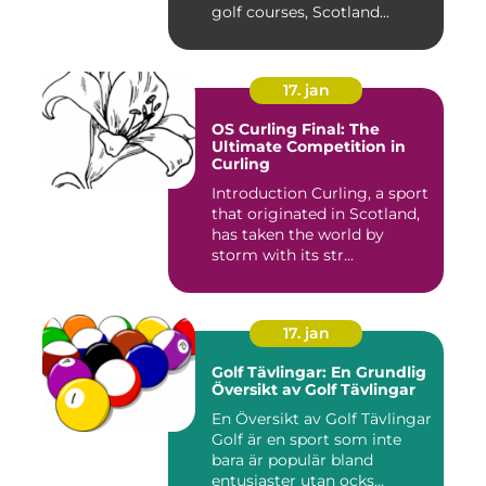
golf courses, Scotland...
17. jan
OS Curling Final: The
Ultimate Competition in
Curling
Introduction Curling, a sport
that originated in Scotland,
has taken the world by
storm with its str...
17. jan
Golf Tävlingar: En Grundlig
Översikt av Golf Tävlingar
En Översikt av Golf Tävlingar
Golf är en sport som inte
bara är populär bland
entusiaster utan ocks...