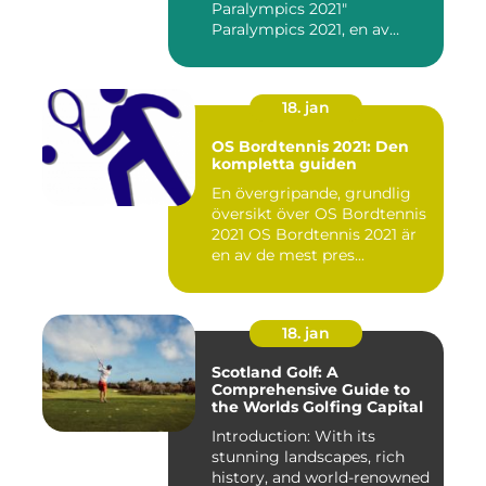
Paralympics 2021"
Paralympics 2021, en av
världen...
18. jan
OS Bordtennis 2021: Den
kompletta guiden
En övergripande, grundlig
översikt över OS Bordtennis
2021 OS Bordtennis 2021 är
en av de mest pres...
18. jan
Scotland Golf: A
Comprehensive Guide to
the Worlds Golfing Capital
Introduction: With its
stunning landscapes, rich
history, and world-renowned