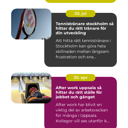
03. jul
Tennistränare stockholm så
hittar du rätt tränare för
din utveckling
Att hitta rätt tennistränare i
Stockholm kan göra hela
skillnaden mellan långsam
frustration och sna...
20. apr
After work uppsala så
hittar du rätt ställe för
jobbet och gänget
After work har blivit en
viktig del av arbetsveckan
för många i Uppsala.
Kollegor vill ses utanför k...