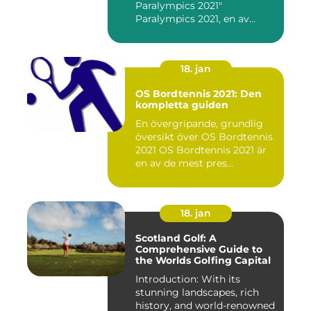
Paralympics 2021"
Paralympics 2021, en av
världen...
18. jan
OS Bordtennis 2021: Den
kompletta guiden
En övergripande, grundlig
översikt över OS Bordtennis
2021 OS Bordtennis 2021 är
en av de mest pres...
18. jan
Scotland Golf: A
Comprehensive Guide to
the Worlds Golfing Capital
Introduction: With its
stunning landscapes, rich
history, and world-renowned