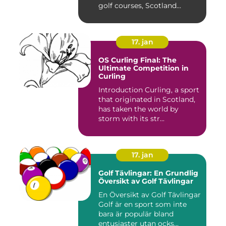
golf courses, Scotland...
17. jan
OS Curling Final: The
Ultimate Competition in
Curling
Introduction Curling, a sport
that originated in Scotland,
has taken the world by
storm with its str...
17. jan
Golf Tävlingar: En Grundlig
Översikt av Golf Tävlingar
En Översikt av Golf Tävlingar
Golf är en sport som inte
bara är populär bland
entusiaster utan ocks...