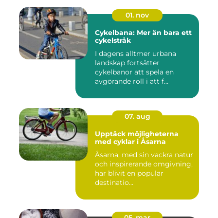
01. nov
Cykelbana: Mer än bara ett
cykelstråk
I dagens alltmer urbana
landskap fortsätter
cykelbanor att spela en
avgörande roll i att f...
07. aug
Upptäck möjligheterna
med cyklar i Åsarna
Åsarna, med sin vackra natur
och inspirerande omgivning,
har blivit en populär
destinatio...
05. mar