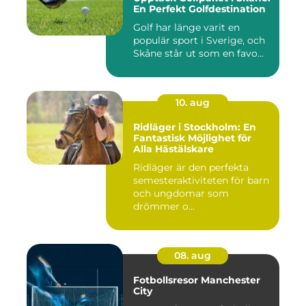
En Perfekt Golfdestination
Golf har länge varit en
populär sport i Sverige, och
Skåne står ut som en favo...
10. aug
Ridläger i Stockholm: En
Fantastisk Möjlighet för
Alla Hästälskare
Ridläger är den perfekta
semesteraktiviteten för barn
och ungdomar som
drömmer o...
08. aug
Fotbollsresor Manchester
City