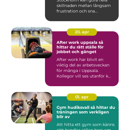
Stockholm kan göra hela
skillnaden mellan långsam
frustration och sna...
20. apr
After work uppsala så
hittar du rätt ställe för
jobbet och gänget
After work har blivit en
viktig del av arbetsveckan
för många i Uppsala.
Kollegor vill ses utanför k...
01. apr
Gym hudiksvall så hittar du
träningen som verkligen
blir av
Att hitta ett gym som känns