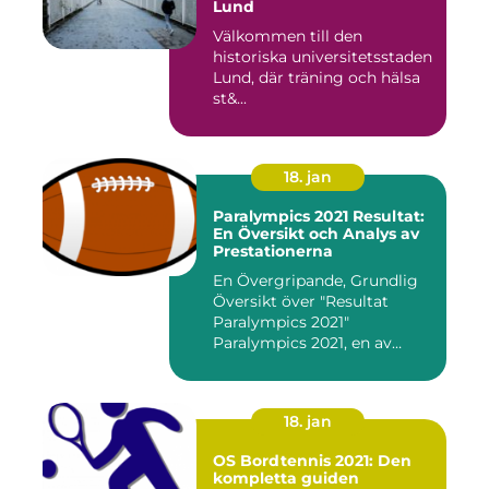
Lund
Välkommen till den
historiska universitetsstaden
Lund, där träning och hälsa
st&...
18. jan
Paralympics 2021 Resultat:
En Översikt och Analys av
Prestationerna
En Övergripande, Grundlig
Översikt över "Resultat
Paralympics 2021"
Paralympics 2021, en av
världen...
18. jan
OS Bordtennis 2021: Den
kompletta guiden