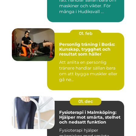
rätt handlar sällan bara om
maskiner och vikter. För
många i Hudiksvall ...
01. feb
Personlig träning i Borås:
Kunskap, trygghet och
resultat som håller
Att anlita en personlig
tränare handlar sällan bara
om att bygga muskler eller
gå ne...
01. dec
Fysioterapi i Malmköping:
Hjälper mot smärta, stelhet
och nedsatt funktion
Fysioterapi hjälper