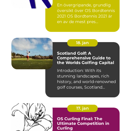
En övergripande, grundlig
översikt över OS Bordtennis
2021 OS Bordtennis 2021 är
en av de mest pres...
18. jan
Scotland Golf: A
Comprehensive Guide to
the Worlds Golfing Capital
Introduction: With its
stunning landscapes, rich
history, and world-renowned
golf courses, Scotland...
17. jan
OS Curling Final: The
Ultimate Competition in
Curling