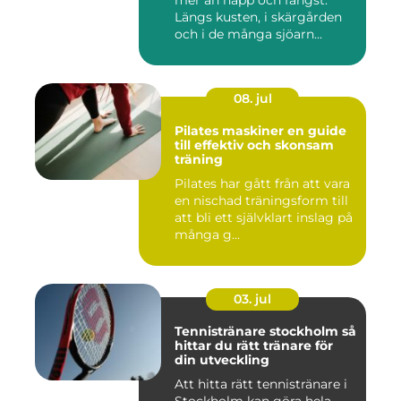
mer än napp och fångst.
Längs kusten, i skärgården
och i de många sjöarn...
08. jul
Pilates maskiner en guide
till effektiv och skonsam
träning
Pilates har gått från att vara
en nischad träningsform till
att bli ett självklart inslag på
många g...
03. jul
Tennistränare stockholm så
hittar du rätt tränare för
din utveckling
Att hitta rätt tennistränare i