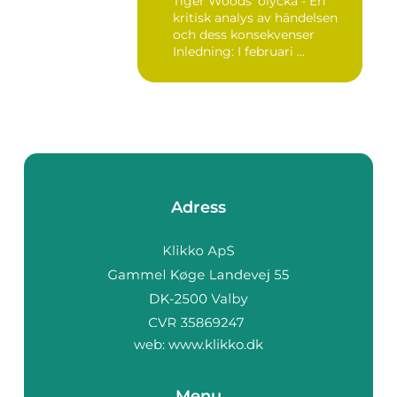
Tiger Woods' olycka - En
kritisk analys av händelsen
och dess konsekvenser
Inledning: I februari ...
Adress
web:
www.klikko.dk
Menu