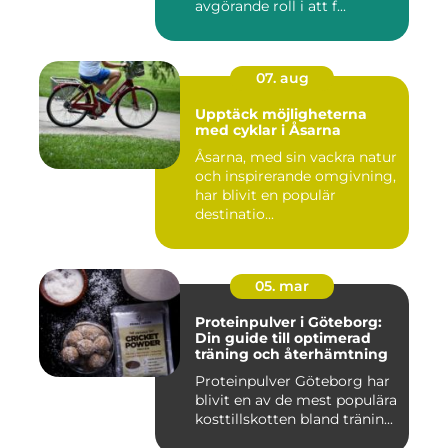
avgörande roll i att f...
07. aug
Upptäck möjligheterna
med cyklar i Åsarna
Åsarna, med sin vackra natur
och inspirerande omgivning,
har blivit en populär
destinatio...
05. mar
Proteinpulver i Göteborg:
Din guide till optimerad
träning och återhämtning
Proteinpulver Göteborg har
blivit en av de mest populära
kosttillskotten bland tränin...