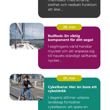
människor med smärta,
stelhet och nedsatt funktion
att åter...
29. nov
Rullfock: En viktig
komponent för ditt segel
I seglingens värld handlar
mycket om att anpassa sig
till havets ständigt skiftande
nycker...
01. nov
Cykelbana: Mer än bara ett
cykelstråk
I dagens alltmer urbana
landskap fortsätter
cykelbanor att spela en