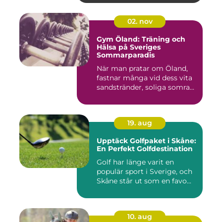
02. nov
Gym Öland: Träning och
Hälsa på Sveriges
Sommarparadis
När man pratar om Öland,
fastnar många vid dess vita
sandstränder, soliga somra...
19. aug
Upptäck Golfpaket i Skåne:
En Perfekt Golfdestination
Golf har länge varit en
populär sport i Sverige, och
Skåne står ut som en favo...
10. aug