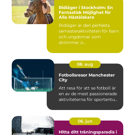
Ridläger i Stockholm: En
Fantastisk Möjlighet för
Alla Hästälskare
Ridläger är den perfekta
semesteraktiviteten för barn
och ungdomar som
drömmer o...
08. aug
Fotbollsresor Manchester
City
Att resa för att se fotboll är
en av de mest passionerade
aktiviteterna för sportentu...
06. jun
Hitta ditt träningsparadis i