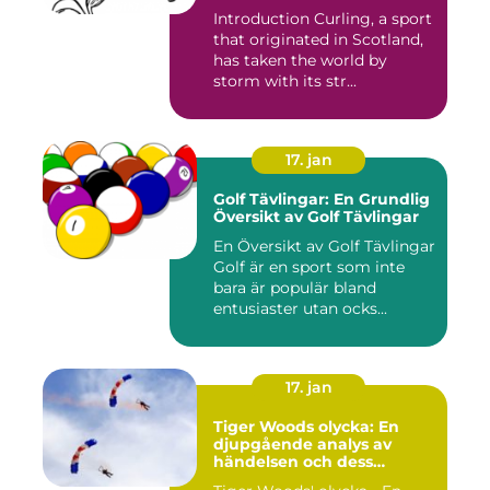
Introduction Curling, a sport
that originated in Scotland,
has taken the world by
storm with its str...
17. jan
Golf Tävlingar: En Grundlig
Översikt av Golf Tävlingar
En Översikt av Golf Tävlingar
Golf är en sport som inte
bara är populär bland
entusiaster utan ocks...
17. jan
Tiger Woods olycka: En
djupgående analys av
händelsen och dess
påverkan