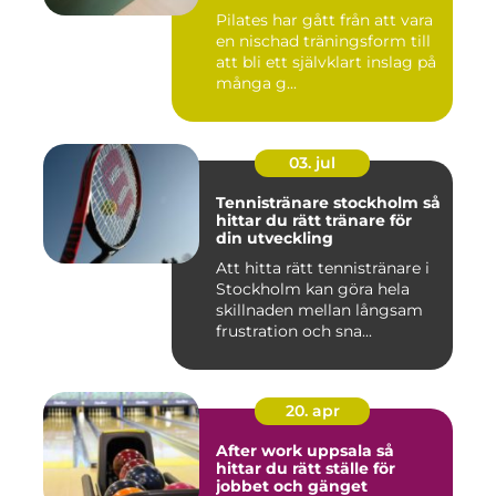
Pilates har gått från att vara
en nischad träningsform till
att bli ett självklart inslag på
många g...
03. jul
Tennistränare stockholm så
hittar du rätt tränare för
din utveckling
Att hitta rätt tennistränare i
Stockholm kan göra hela
skillnaden mellan långsam
frustration och sna...
20. apr
After work uppsala så
hittar du rätt ställe för
jobbet och gänget