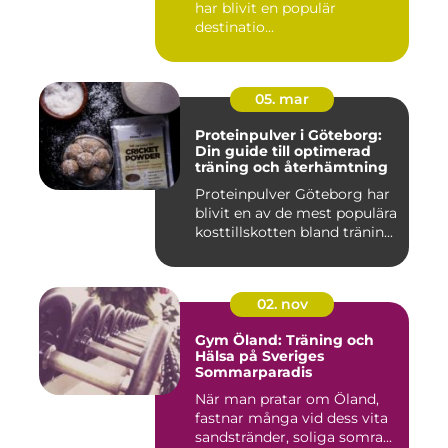
har blivit en populär
destinatio...
05. mar
Proteinpulver i Göteborg:
Din guide till optimerad
träning och återhämtning
Proteinpulver Göteborg har
blivit en av de mest populära
kosttillskotten bland tränin...
02. nov
Gym Öland: Träning och
Hälsa på Sveriges
Sommarparadis
När man pratar om Öland,
fastnar många vid dess vita
sandstränder, soliga somra...