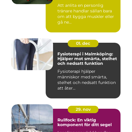
Att anlita en personlig
tränare handlar sällan bara
om att bygga muskler eller
gå ne...
01. dec
Fysioterapi i Malmköping:
Hjälper mot smärta, stelhet
och nedsatt funktion
Fysioterapi hjälper
människor med smärta,
stelhet och nedsatt funktion
att åter...
29. nov
Rullfock: En viktig
komponent för ditt segel