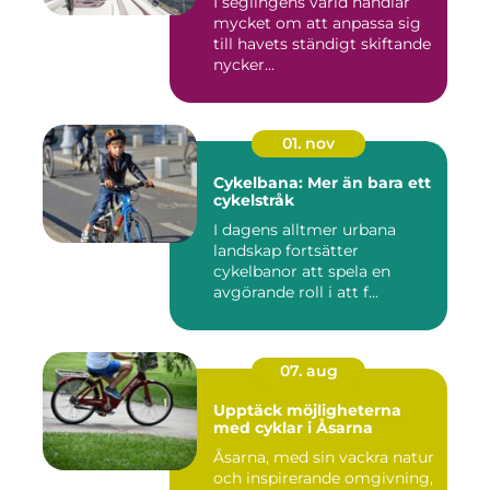
I seglingens värld handlar
mycket om att anpassa sig
till havets ständigt skiftande
nycker...
01. nov
Cykelbana: Mer än bara ett
cykelstråk
I dagens alltmer urbana
landskap fortsätter
cykelbanor att spela en
avgörande roll i att f...
07. aug
Upptäck möjligheterna
med cyklar i Åsarna
Åsarna, med sin vackra natur
och inspirerande omgivning,