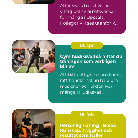
After work har blivit en
viktig del av arbetsveckan
för många i Uppsala.
Kollegor vill ses utanför k...
01. apr
Gym hudiksvall så hittar du
träningen som verkligen
blir av
Att hitta ett gym som känns
rätt handlar sällan bara om
maskiner och vikter. För
många i Hudiksvall ...
01. feb
Personlig träning i Borås:
Kunskap, trygghet och
resultat som håller