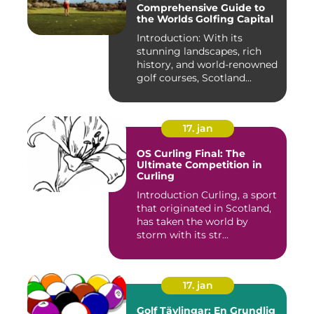
Comprehensive Guide to
the Worlds Golfing Capital
Introduction: With its
stunning landscapes, rich
history, and world-renowned
golf courses, Scotland...
17. jan
OS Curling Final: The
Ultimate Competition in
Curling
Introduction Curling, a sport
that originated in Scotland,
has taken the world by
storm with its str...
17. jan
Golf Tävlingar: En Grundlig