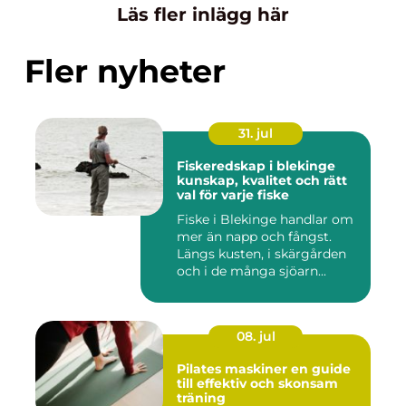
Läs fler inlägg här
Fler nyheter
31. jul
Fiskeredskap i blekinge
kunskap, kvalitet och rätt
val för varje fiske
Fiske i Blekinge handlar om
mer än napp och fångst.
Längs kusten, i skärgården
och i de många sjöarn...
08. jul
Pilates maskiner en guide
till effektiv och skonsam
träning