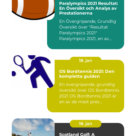
Paralympics 2021 Resultat:
En Översikt och Analys av
Prestationerna
En Övergripande, Grundlig
Översikt över "Resultat
Paralympics 2021"
Paralympics 2021, en av
världen...
18. jan
OS Bordtennis 2021: Den
kompletta guiden
En övergripande, grundlig
översikt över OS Bordtennis
2021 OS Bordtennis 2021 är
en av de mest pres...
18. jan
Scotland Golf: A