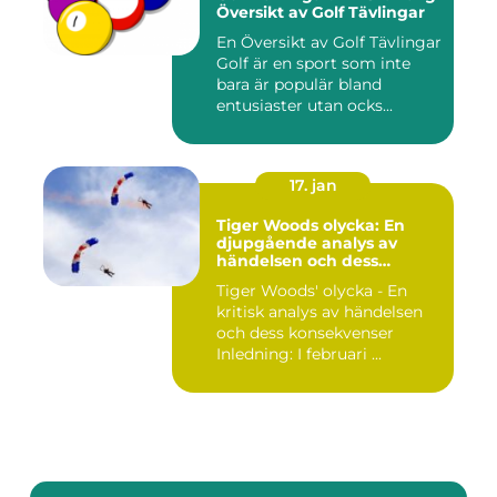
Översikt av Golf Tävlingar
En Översikt av Golf Tävlingar
Golf är en sport som inte
bara är populär bland
entusiaster utan ocks...
17. jan
Tiger Woods olycka: En
djupgående analys av
händelsen och dess
påverkan
Tiger Woods' olycka - En
kritisk analys av händelsen
och dess konsekvenser
Inledning: I februari ...