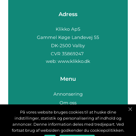
Adress
web:
www.klikko.dk
Menu
Annonsering
Om oss
Cookies
På vores website bruges cookies til at huske dine
indstillinger, statistik og personalisering af indhold og
Kontakta oss
annoncer. Denne information deles med tredjepart. Ved
Sitemap
fortsat brug af websiden godkender du cookiepolitikken.