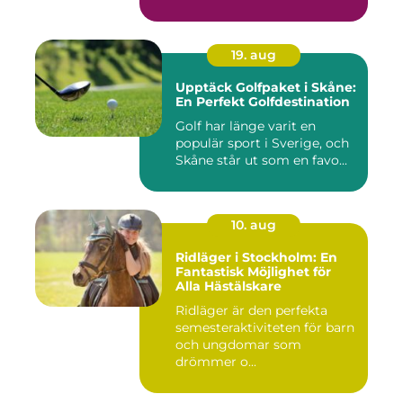
19. aug
Upptäck Golfpaket i Skåne:
En Perfekt Golfdestination
Golf har länge varit en
populär sport i Sverige, och
Skåne står ut som en favo...
10. aug
Ridläger i Stockholm: En
Fantastisk Möjlighet för
Alla Hästälskare
Ridläger är den perfekta
semesteraktiviteten för barn
och ungdomar som
drömmer o...