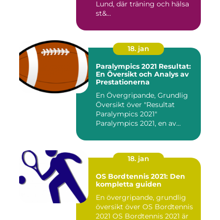
Lund, där träning och hälsa
st&...
18. jan
Paralympics 2021 Resultat:
En Översikt och Analys av
Prestationerna
En Övergripande, Grundlig
Översikt över "Resultat
Paralympics 2021"
Paralympics 2021, en av
världen...
18. jan
OS Bordtennis 2021: Den
kompletta guiden
En övergripande, grundlig
översikt över OS Bordtennis
2021 OS Bordtennis 2021 är