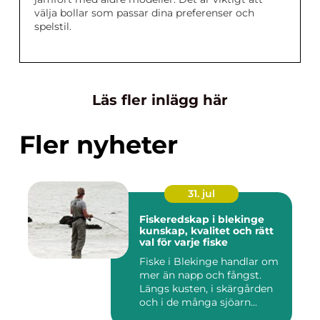
välja bollar som passar dina preferenser och
spelstil.
Läs fler inlägg här
Fler nyheter
31. jul
Fiskeredskap i blekinge
kunskap, kvalitet och rätt
val för varje fiske
Fiske i Blekinge handlar om
mer än napp och fångst.
Längs kusten, i skärgården
och i de många sjöarn...