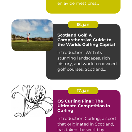
en av de mest pres...
18. jan
Scotland Golf: A
Comprehensive Guide to
the Worlds Golfing Capital
Introduction: With its
stunning landscapes, rich
history, and world-renowned
golf courses, Scotland...
17. jan
OS Curling Final: The
Ultimate Competition in
Curling
Introduction Curling, a sport
that originated in Scotland,
has taken the world by