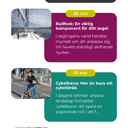
29. nov
Rullfock: En viktig
komponent för ditt segel
I seglingens värld handlar
mycket om att anpassa sig
till havets ständigt skiftande
nycker...
01. nov
Cykelbana: Mer än bara ett
cykelstråk
I dagens alltmer urbana
landskap fortsätter
cykelbanor att spela en
avgörande roll i att f...