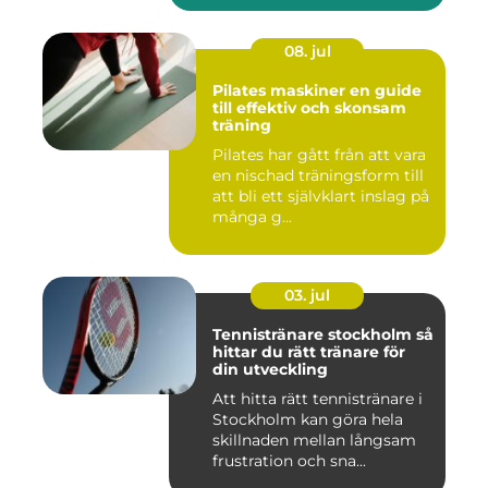
08. jul
Pilates maskiner en guide
till effektiv och skonsam
träning
Pilates har gått från att vara
en nischad träningsform till
att bli ett självklart inslag på
många g...
03. jul
Tennistränare stockholm så
hittar du rätt tränare för
din utveckling
Att hitta rätt tennistränare i
Stockholm kan göra hela
skillnaden mellan långsam
frustration och sna...