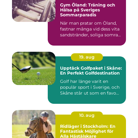
Gym Öland: Träning och
Hälsa på Sveriges
Sommarparadis
När man pratar om Öland,
fastnar många vid dess vita
sandstränder, soliga somra...
19. aug
Upptäck Golfpaket i Skåne:
En Perfekt Golfdestination
Golf har länge varit en
populär sport i Sverige, och
Skåne står ut som en favo...
10. aug
Ridläger i Stockholm: En
Fantastisk Möjlighet för
Alla Hästälskare