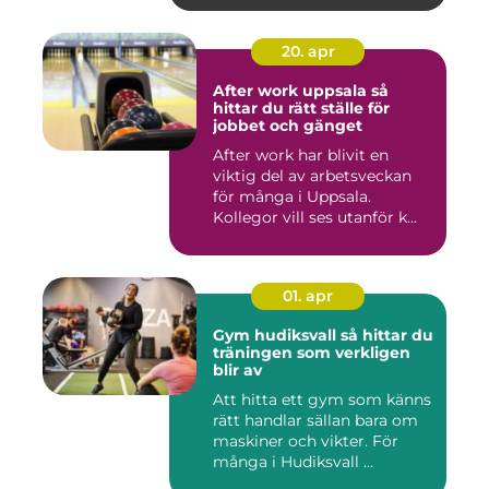
20. apr
After work uppsala så
hittar du rätt ställe för
jobbet och gänget
After work har blivit en
viktig del av arbetsveckan
för många i Uppsala.
Kollegor vill ses utanför k...
01. apr
Gym hudiksvall så hittar du
träningen som verkligen
blir av
Att hitta ett gym som känns
rätt handlar sällan bara om
maskiner och vikter. För
många i Hudiksvall ...