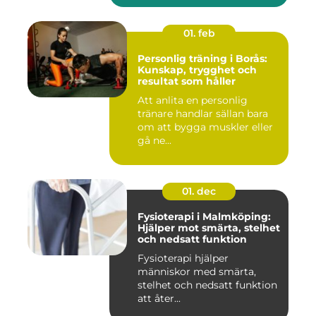
01. feb
Personlig träning i Borås:
Kunskap, trygghet och
resultat som håller
Att anlita en personlig
tränare handlar sällan bara
om att bygga muskler eller
gå ne...
01. dec
Fysioterapi i Malmköping:
Hjälper mot smärta, stelhet
och nedsatt funktion
Fysioterapi hjälper
människor med smärta,
stelhet och nedsatt funktion
att åter...