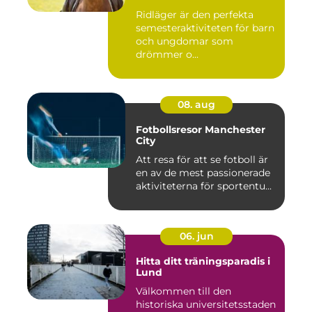
Ridläger är den perfekta
semesteraktiviteten för barn
och ungdomar som
drömmer o...
08. aug
Fotbollsresor Manchester
City
Att resa för att se fotboll är
en av de mest passionerade
aktiviteterna för sportentu...
06. jun
Hitta ditt träningsparadis i
Lund
Välkommen till den
historiska universitetsstaden