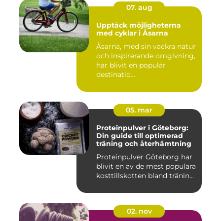
07. aug
Upptäck möjligheterna
med cyklar i Åsarna
Åsarna, med sin vackra natur
och inspirerande omgivning,
har blivit en populär
destinatio...
05. mar
Proteinpulver i Göteborg:
Din guide till optimerad
träning och återhämtning
Proteinpulver Göteborg har
blivit en av de mest populära
kosttillskotten bland tränin...
02. nov