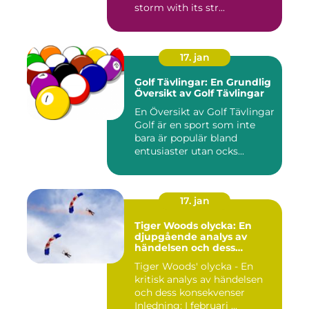
storm with its str...
17. jan
Golf Tävlingar: En Grundlig
Översikt av Golf Tävlingar
En Översikt av Golf Tävlingar
Golf är en sport som inte
bara är populär bland
entusiaster utan ocks...
17. jan
Tiger Woods olycka: En
djupgående analys av
händelsen och dess
påverkan
Tiger Woods' olycka - En
kritisk analys av händelsen
och dess konsekvenser
Inledning: I februari ...