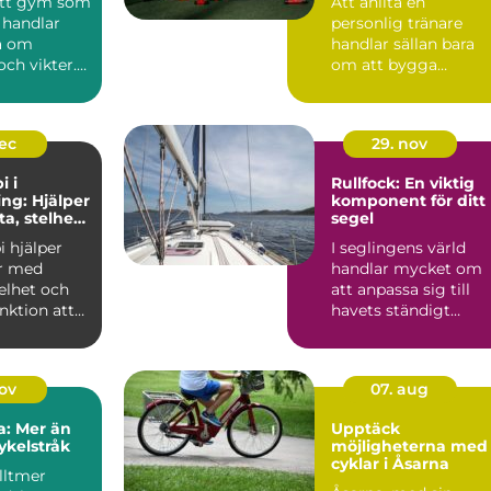
 ett gym som
Att anlita en
 handlar
personlig tränare
ra om
handlar sällan bara
ch vikter.
om att bygga
 i
muskler eller gå ne...
...
dec
29. nov
i i
Rullfock: En viktig
ng: Hjälper
komponent för ditt
a, stelhet
segel
tt funktion
i hjälper
I seglingens värld
r med
handlar mycket om
elhet och
att anpassa sig till
nktion att
havets ständigt
skiftande nycker...
nov
07. aug
a: Mer än
Upptäck
ykelstråk
möjligheterna med
cyklar i Åsarna
lltmer