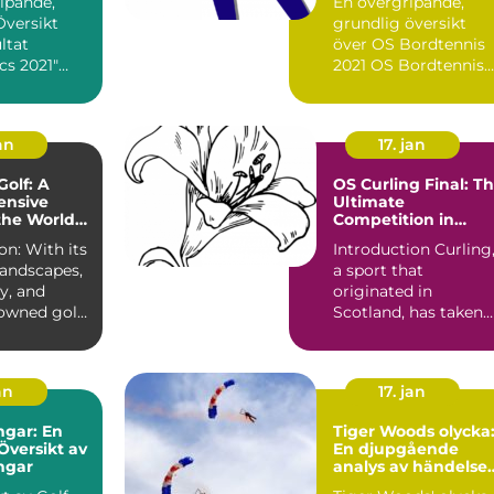
ipande,
En övergripande,
Översikt
grundlig översikt
ltat
över OS Bordtennis
cs 2021"
2021 OS Bordtennis
s 2021, en
2021 är en av de mes
..
pres...
an
17. jan
Golf: A
OS Curling Final: T
nsive
Ultimate
the Worlds
Competition in
apital
Curling
th its
Introduction Curling
landscapes,
a sport that
ry, and
originated in
owned golf
Scotland, has taken
cotland...
the world by storm
with its str...
an
17. jan
ngar: En
Tiger Woods olycka
Översikt av
En djupgående
ingar
analys av händelse
och dess påverkan