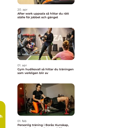
20. apr
After work uppsala så hittar du rätt
ställe för jobbet och gänget
01. apr
Gym hudiksvall så hittar du träningen
som verkligen blir av
ch
01. feb
Personlig träning i Borås: Kunskap,