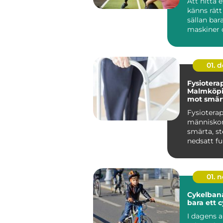
Att hitta
känns rätt
sällan ba
maskiner o
För många
Hudiksvall 
01. 
Fysioterap
Malmköpi
mot smärt
och nedsa
Fysioterap
människo
smärta, st
nedsatt fu
åter...
01. 
Cykelban
bara ett c
I dagens a