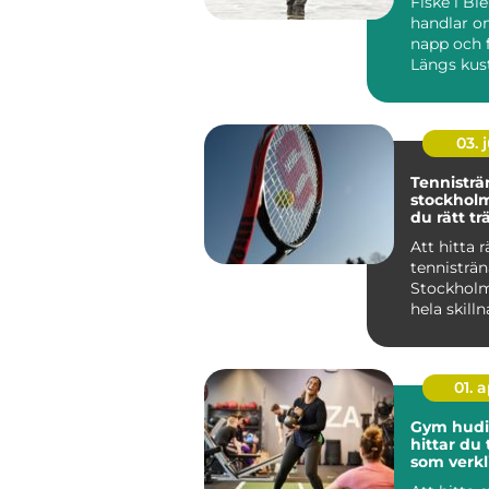
Fiske i Bl
handlar o
napp och 
Längs kust
skärgårde
många sjöa
03. j
Tennisträ
stockholm så hit
du rätt tr
din utvec
Att hitta r
tennisträn
Stockholm
hela skill
långsam f
och sna...
01. 
Gym hudiks
hittar du
som verkl