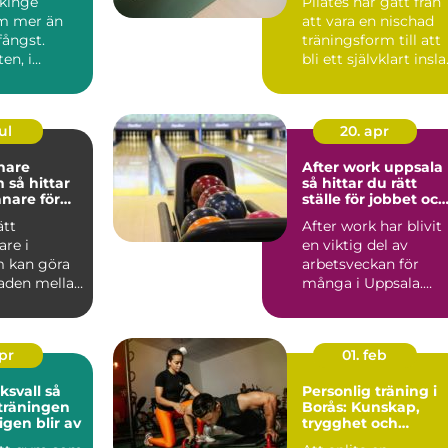
ekinge
Pilates har gått från
m mer än
att vara en nischad
fångst.
träningsform till att
en, i
bli ett självklart insl
n och i de
på många g...
rn...
ul
20. apr
nare
After work uppsala
tar
så hittar du rätt
änare för
ställe för jobbet och
kling
gänget
ätt
After work har blivit
are i
en viktig del av
 kan göra
arbetsveckan för
naden mellan
många i Uppsala.
rustration
Kollegor vill ses
utanför k...
apr
01. feb
vall så
Personlig träning i
 träningen
Borås: Kunskap,
igen blir av
trygghet och
resultat som håller