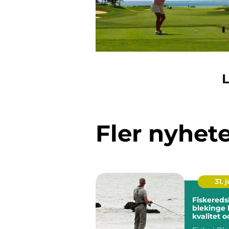
L
Fler nyhet
31. j
Fiskereds
blekinge kunskap,
kvalitet o
för varje 