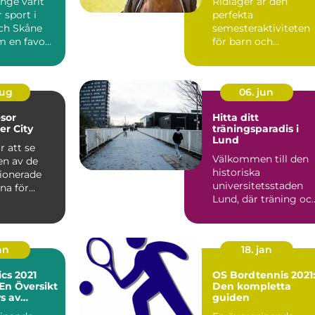
änge varit
Ridläger är den
 sport i
perfekta
och Skåne
semesteraktiviteten
m en favo...
för barn och
ungdomar som
drömmer o...
aug
06. jun
esor
Hitta ditt
r City
träningsparadis i
Lund
r att se
Välkommen till den
 en av de
historiska
ionerade
universitetsstaden
rna för
Lund, där träning oc
.
hälsa st&...
an
18. jan
cs 2021
OS Bordtennis 2021
 En Översikt
Den kompletta
s av
guiden
nerna