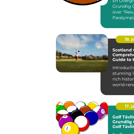
En Övergr
Grundlig 
över "Resu
Paralympi
Paralympic
av världen.
18. j
Scotland 
Comprehe
Guide to 
Golfing C
Introduction: Wi
stunning 
rich histo
world-ren
courses, S
17. j
Golf Tävli
Grundlig 
Golf Tävl