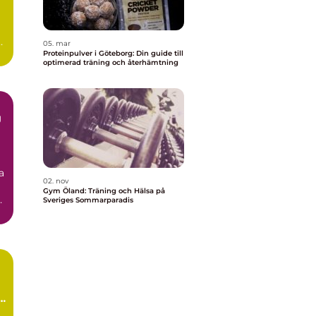
t
05. mar
Proteinpulver i Göteborg: Din guide till
optimerad träning och återhämtning
g
a
02. nov
Gym Öland: Träning och Hälsa på
Sveriges Sommarparadis
t