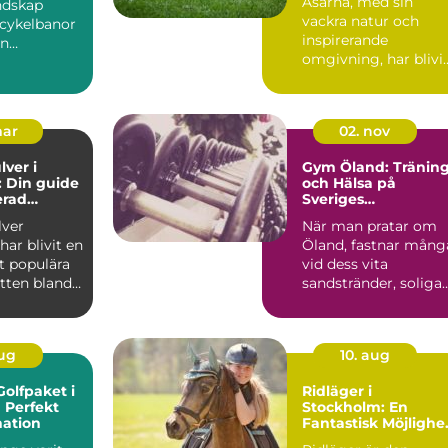
Åsarna, med sin
ndskap
vackra natur och
 cykelbanor
inspirerande
en
omgivning, har blivi
oll i att f...
en populär
destinatio...
mar
02. nov
lver i
Gym Öland: Tränin
 Din guide
och Hälsa på
erad
Sveriges
ch
Sommarparadis
lver
När man pratar om
ning
ar blivit en
Öland, fastnar mång
t populära
vid dess vita
otten bland
sandstränder, soliga
somra...
aug
10. aug
olfpaket i
Ridläger i
 Perfekt
Stockholm: En
nation
Fantastisk Möjlighe
för Alla Hästälskare