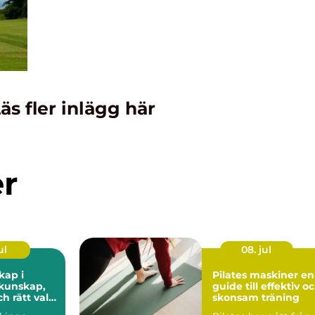
äs fler inlägg här
er
ul
08. jul
kap i
Pilates maskiner en
guide till effektiv o
ch rätt val
skonsam träning
fiske