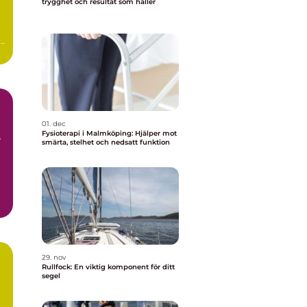
trygghet och resultat som håller
ag
01. dec
Fysioterapi i Malmköping: Hjälper mot
smärta, stelhet och nedsatt funktion
29. nov
Rullfock: En viktig komponent för ditt
segel