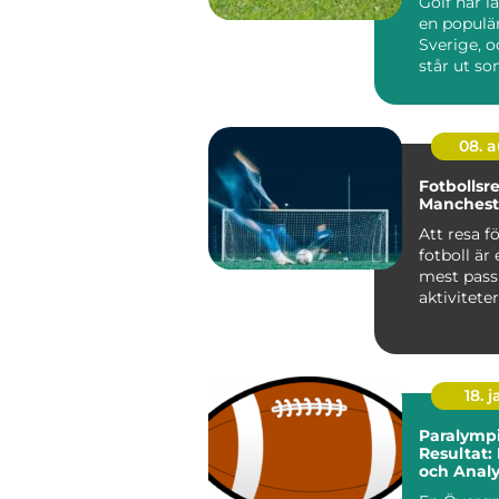
Golf har l
en populär
Sverige, 
står ut so
08. 
Fotbollsr
Mancheste
Att resa fö
fotboll är
mest pass
aktivitete
sportentu..
18. j
Paralympi
Resultat:
och Analy
Prestatio