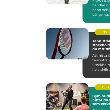
Fiske i Bl
handlar o
napp och 
Längs kust
skärgårde
många sjöa
03. j
Tennisträ
stockholm så hit
du rätt tr
din utvec
Att hitta r
tennisträn
Stockholm
hela skill
långsam f
och sna...
01. 
Gym hudiks
hittar du
som verkl