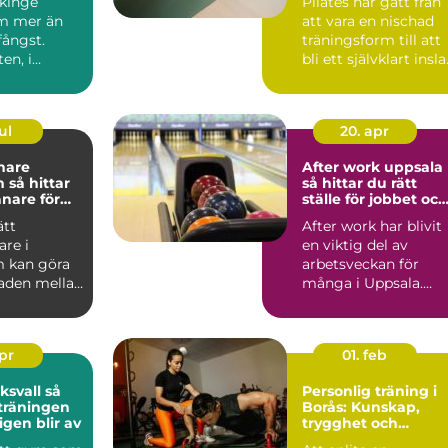
ekinge
Pilates har gått från
m mer än
att vara en nischad
fångst.
träningsform till att
en, i
bli ett självklart insl
n och i de
på många g...
rn...
ul
20. apr
nare
After work uppsala
tar
så hittar du rätt
änare för
ställe för jobbet och
kling
gänget
ätt
After work har blivit
are i
en viktig del av
 kan göra
arbetsveckan för
naden mellan
många i Uppsala.
rustration
Kollegor vill ses
utanför k...
apr
01. feb
vall så
Personlig träning i
 träningen
Borås: Kunskap,
igen blir av
trygghet och
resultat som håller