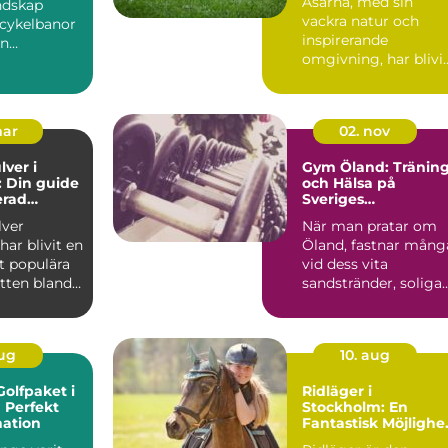
Åsarna, med sin
ndskap
vackra natur och
 cykelbanor
inspirerande
en
omgivning, har blivi
oll i att f...
en populär
destinatio...
mar
02. nov
lver i
Gym Öland: Tränin
 Din guide
och Hälsa på
erad
Sveriges
ch
Sommarparadis
lver
När man pratar om
ning
ar blivit en
Öland, fastnar mång
t populära
vid dess vita
otten bland
sandstränder, soliga
somra...
aug
10. aug
olfpaket i
Ridläger i
 Perfekt
Stockholm: En
nation
Fantastisk Möjlighe
för Alla Hästälskare