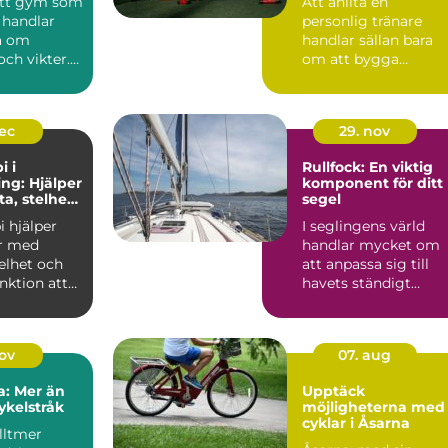
 ett gym som
Att anlita en
 handlar
personlig tränare
ra om
handlar sällan bara
ch vikter.
om att bygga
 i
muskler eller gå ne...
...
dec
29. nov
i i
Rullfock: En viktig
ng: Hjälper
komponent för ditt
a, stelhet
segel
tt funktion
i hjälper
I seglingens värld
r med
handlar mycket om
elhet och
att anpassa sig till
nktion att
havets ständigt
skiftande nycker...
nov
07. aug
a: Mer än
Upptäck
ykelstråk
möjligheterna med
cyklar i Åsarna
lltmer