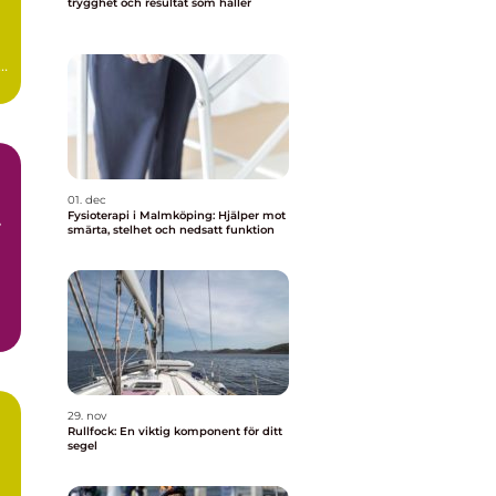
trygghet och resultat som håller
ag
01. dec
Fysioterapi i Malmköping: Hjälper mot
smärta, stelhet och nedsatt funktion
29. nov
Rullfock: En viktig komponent för ditt
segel