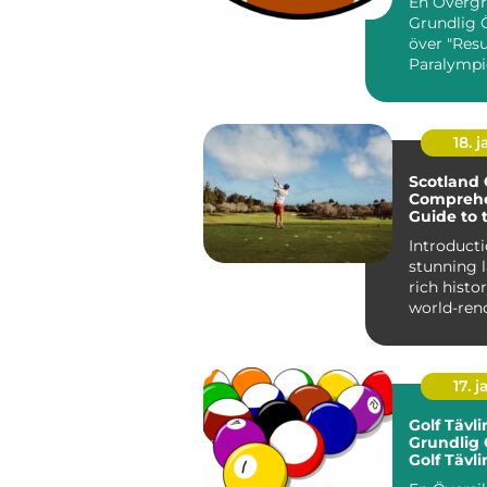
En Övergr
Grundlig 
över "Resu
Paralympi
Paralympic
av världen.
18. j
Scotland 
Comprehe
Guide to 
Golfing C
Introduction: Wi
stunning 
rich histo
world-ren
courses, S
17. j
Golf Tävli
Grundlig 
Golf Tävl