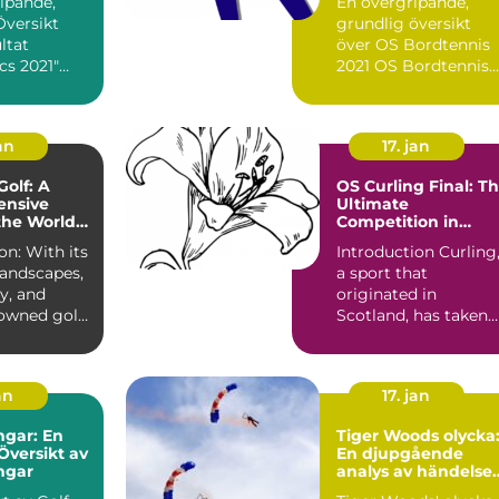
ipande,
En övergripande,
Översikt
grundlig översikt
ltat
över OS Bordtennis
cs 2021"
2021 OS Bordtennis
s 2021, en
2021 är en av de mes
..
pres...
an
17. jan
Golf: A
OS Curling Final: T
nsive
Ultimate
the Worlds
Competition in
apital
Curling
th its
Introduction Curling
landscapes,
a sport that
ry, and
originated in
owned golf
Scotland, has taken
cotland...
the world by storm
with its str...
an
17. jan
ngar: En
Tiger Woods olycka
Översikt av
En djupgående
ingar
analys av händelse
och dess påverkan