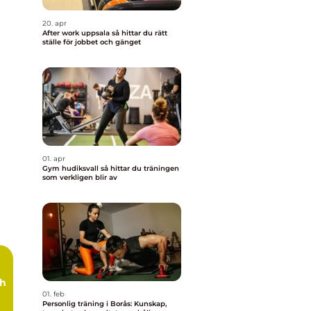
20. apr
After work uppsala så hittar du rätt
ställe för jobbet och gänget
01. apr
Gym hudiksvall så hittar du träningen
som verkligen blir av
ch
01. feb
Personlig träning i Borås: Kunskap,