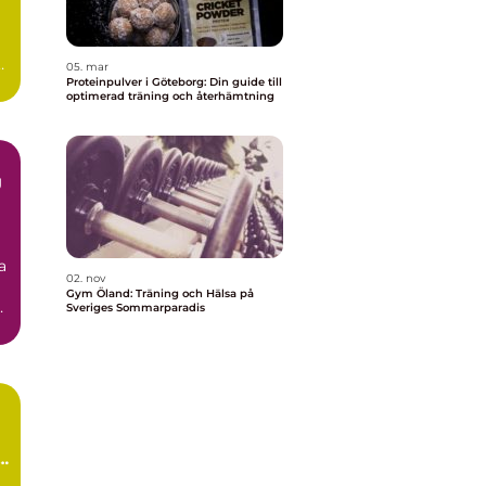
t
05. mar
Proteinpulver i Göteborg: Din guide till
optimerad träning och återhämtning
g
a
02. nov
Gym Öland: Träning och Hälsa på
Sveriges Sommarparadis
t