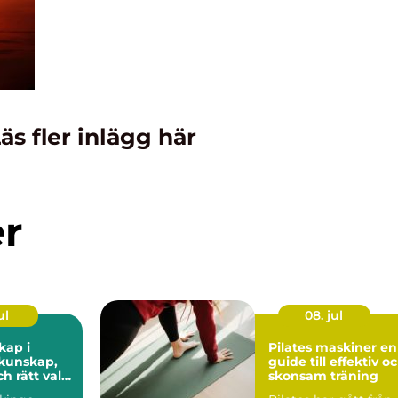
äs fler inlägg här
er
ul
08. jul
kap i
Pilates maskiner en
guide till effektiv o
ch rätt val
skonsam träning
fiske