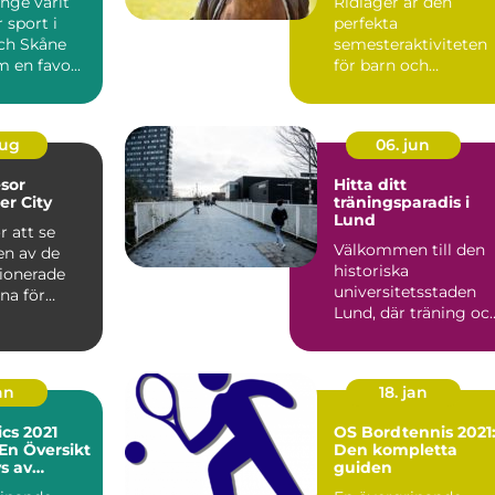
änge varit
Ridläger är den
 sport i
perfekta
och Skåne
semesteraktiviteten
m en favo...
för barn och
ungdomar som
drömmer o...
aug
06. jun
esor
Hitta ditt
r City
träningsparadis i
Lund
r att se
Välkommen till den
 en av de
historiska
ionerade
universitetsstaden
rna för
Lund, där träning oc
.
hälsa st&...
an
18. jan
cs 2021
OS Bordtennis 2021
 En Översikt
Den kompletta
s av
guiden
nerna