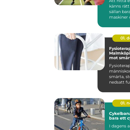
Att hitta
känns rätt
sällan ba
maskiner o
För många
Hudiksvall 
01. 
Fysioterap
Malmköpi
mot smärt
och nedsa
Fysioterap
människo
smärta, st
nedsatt fu
åter...
01. 
Cykelban
bara ett c
I dagens a