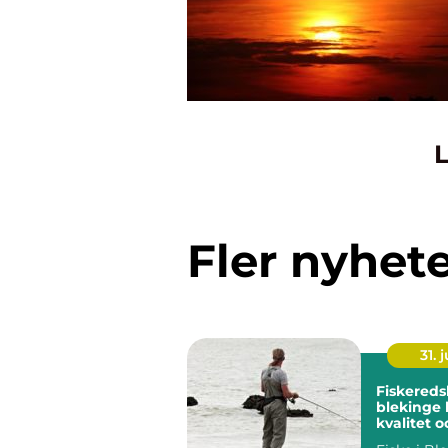
L
Fler nyhet
31. j
Fiskereds
blekinge kunskap,
kvalitet o
för varje 