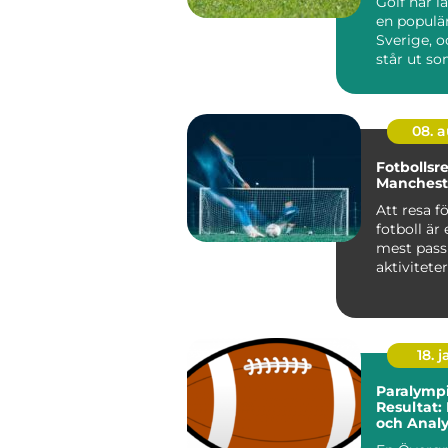
Golf har l
en populär
Sverige, 
står ut so
08. 
Fotbollsr
Mancheste
Att resa fö
fotboll är
mest pass
aktivitete
sportentu..
18. j
Paralympi
Resultat:
och Analy
Prestatio