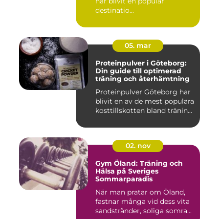
har blivit en populär
destinatio...
05. mar
Proteinpulver i Göteborg:
Din guide till optimerad
träning och återhämtning
Proteinpulver Göteborg har
blivit en av de mest populära
kosttillskotten bland tränin...
02. nov
Gym Öland: Träning och
Hälsa på Sveriges
Sommarparadis
När man pratar om Öland,
fastnar många vid dess vita
sandstränder, soliga somra...