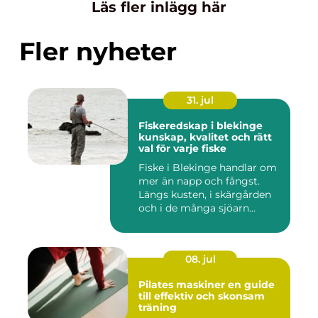
Läs fler inlägg här
Fler nyheter
31. jul
Fiskeredskap i blekinge
kunskap, kvalitet och rätt
val för varje fiske
Fiske i Blekinge handlar om
mer än napp och fångst.
Längs kusten, i skärgården
och i de många sjöarn...
08. jul
Pilates maskiner en guide
till effektiv och skonsam
träning