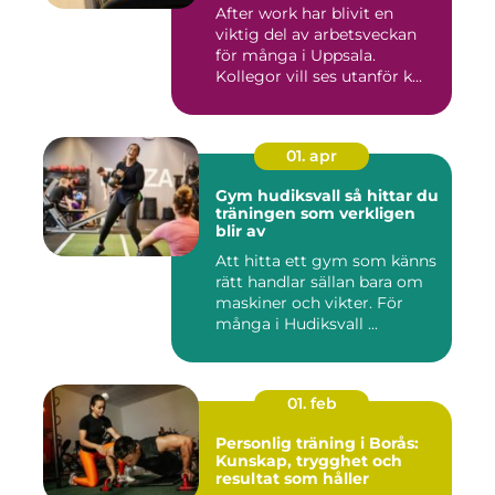
After work har blivit en
viktig del av arbetsveckan
för många i Uppsala.
Kollegor vill ses utanför k...
01. apr
Gym hudiksvall så hittar du
träningen som verkligen
blir av
Att hitta ett gym som känns
rätt handlar sällan bara om
maskiner och vikter. För
många i Hudiksvall ...
01. feb
Personlig träning i Borås:
Kunskap, trygghet och
resultat som håller