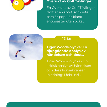
Översikt av Golf Tävlingar
En Översikt av Golf Tävlingar
Golf är en sport som inte
bara är populär bland
entusiaster utan ocks...
17. jan
Tiger Woods olycka: En
djupgående analys av
händelsen och dess
påverkan
Tiger Woods' olycka - En
kritisk analys av händelsen
och dess konsekvenser
Inledning: I februari ...