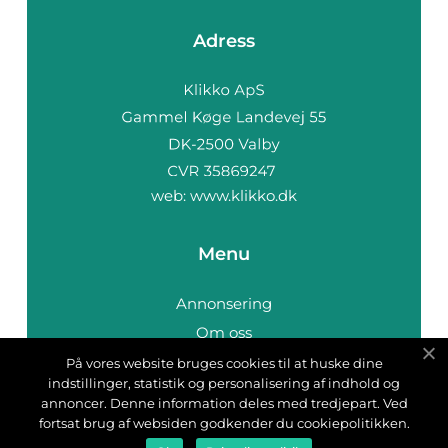
Adress
web:
www.klikko.dk
Menu
Annonsering
Om oss
Cookies
På vores website bruges cookies til at huske dine
indstillinger, statistik og personalisering af indhold og
Kontakta oss
annoncer. Denne information deles med tredjepart. Ved
Sitemap
fortsat brug af websiden godkender du cookiepolitikken.