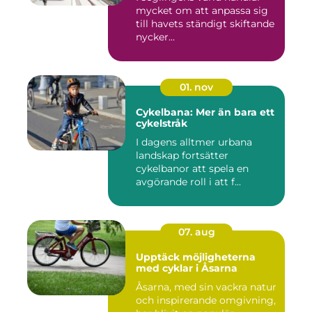
mycket om att anpassa sig
till havets ständigt skiftande
nycker...
01. nov
Cykelbana: Mer än bara ett
cykelstråk
I dagens alltmer urbana
landskap fortsätter
cykelbanor att spela en
avgörande roll i att f...
07. aug
Upptäck möjligheterna
med cyklar i Åsarna
Åsarna, med sin vackra natur
och inspirerande omgivning,