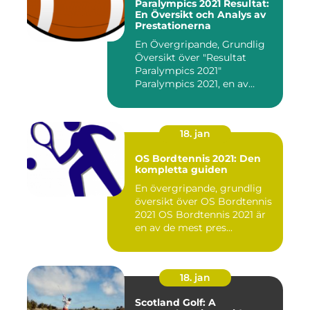
Paralympics 2021 Resultat:
En Översikt och Analys av
Prestationerna
En Övergripande, Grundlig
Översikt över "Resultat
Paralympics 2021"
Paralympics 2021, en av
världen...
18. jan
OS Bordtennis 2021: Den
kompletta guiden
En övergripande, grundlig
översikt över OS Bordtennis
2021 OS Bordtennis 2021 är
en av de mest pres...
18. jan
Scotland Golf: A