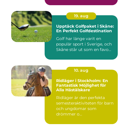
19. aug
Upptäck Golfpaket i Skåne:
En Perfekt Golfdestination
Golf har länge varit en
populär sport i Sverige, och
Skåne står ut som en favo...
10. aug
Ridläger i Stockholm: En
Fantastisk Möjlighet för
Alla Hästälskare
Ridläger är den perfekta
semesteraktiviteten för barn
och ungdomar som
drömmer o...