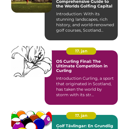
Comprehensive Guide to
the Worlds Golfing Capital
Introduction: With its
stunning landscapes, rich
history, and world-renowned
golf courses, Scotland...
17. jan
OS Curling Final: The
Ultimate Competition in
Curling
Introduction Curling, a sport
that originated in Scotland,
has taken the world by
storm with its str...
17. jan
Golf Tävlingar: En Grundlig