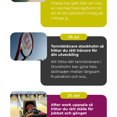
Pilates har gått från att vara
en nischad träningsform till
att bli ett självklart inslag på
många g...
03. jul
Tennistränare stockholm så
hittar du rätt tränare för
din utveckling
Att hitta rätt tennistränare i
Stockholm kan göra hela
skillnaden mellan långsam
frustration och sna...
20. apr
After work uppsala så
hittar du rätt ställe för
jobbet och gänget