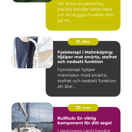
Att anlita en personlig
tränare handlar sällan bara
om att bygga muskler eller
gå ne...
01. dec
Fysioterapi i Malmköping:
Hjälper mot smärta, stelhet
och nedsatt funktion
Fysioterapi hjälper
människor med smärta,
stelhet och nedsatt funktion
att åter...
29. nov
Rullfock: En viktig
komponent för ditt segel
I seglingens värld handlar