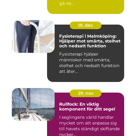
gå ne...
01. dec
Fysioterapi i Malmköping:
Hjälper mot smärta, stelhet
och nedsatt funktion
Fysioterapi hjälper
människor med smärta,
stelhet och nedsatt funktion
att åter...
29. nov
Rullfock: En viktig
komponent för ditt segel
I seglingens värld handlar
mycket om att anpassa sig
till havets ständigt skiftande
nycker...