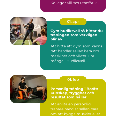
Kollegor vill ses utanför k...
01. apr
Gym hudiksvall så hittar du
träningen som verkligen
blir av
Att hitta ett gym som känns
rätt handlar sällan bara om
maskiner och vikter. För
många i Hudiksvall ...
01. feb
Personlig träning i Borås:
Kunskap, trygghet och
resultat som håller
Att anlita en personlig
tränare handlar sällan bara
om att bygga muskler eller