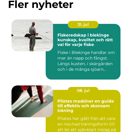
Fler nyheter
31. jul
Fiskeredskap i blekinge
kunskap, kvalitet och rätt
val för varje fiske
Fiske i Blekinge handlar om
mer än napp och fångst.
Längs kusten, i skärgården
och i de många sjöarn...
08. jul
Pilates maskiner en guide
till effektiv och skonsam
träning
Pilates har gått från att vara
en nischad träningsform till
att bli ett självklart inslag på