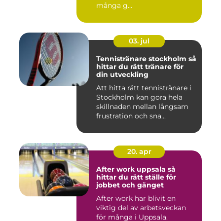
många g...
03. jul
Tennistränare stockholm så
hittar du rätt tränare för
din utveckling
Att hitta rätt tennistränare i
Stockholm kan göra hela
skillnaden mellan långsam
frustration och sna...
20. apr
After work uppsala så
hittar du rätt ställe för
jobbet och gänget
After work har blivit en
viktig del av arbetsveckan
för många i Uppsala.