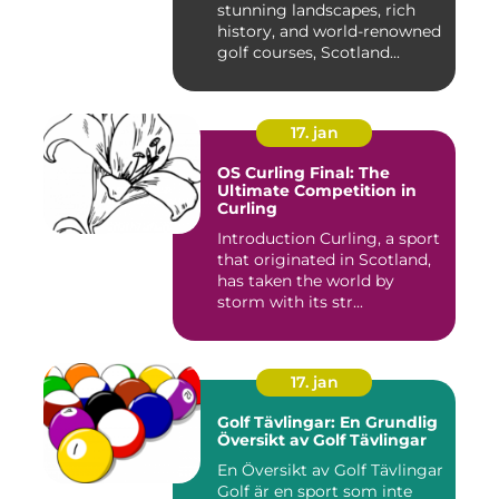
stunning landscapes, rich
history, and world-renowned
golf courses, Scotland...
17. jan
OS Curling Final: The
Ultimate Competition in
Curling
Introduction Curling, a sport
that originated in Scotland,
has taken the world by
storm with its str...
17. jan
Golf Tävlingar: En Grundlig
Översikt av Golf Tävlingar
En Översikt av Golf Tävlingar
Golf är en sport som inte