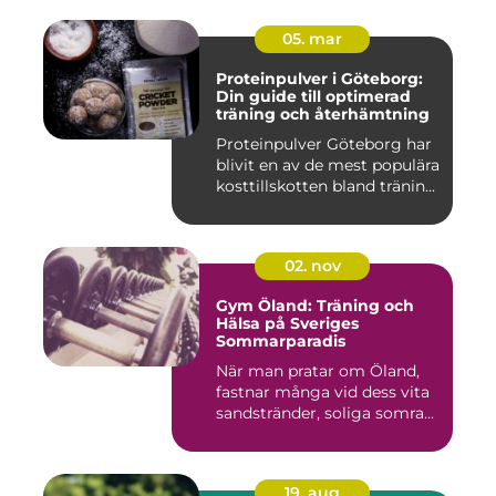
05. mar
Proteinpulver i Göteborg:
Din guide till optimerad
träning och återhämtning
Proteinpulver Göteborg har
blivit en av de mest populära
kosttillskotten bland tränin...
02. nov
Gym Öland: Träning och
Hälsa på Sveriges
Sommarparadis
När man pratar om Öland,
fastnar många vid dess vita
sandstränder, soliga somra...
19. aug