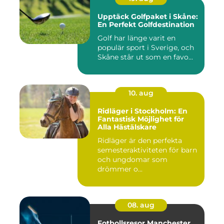
Upptäck Golfpaket i Skåne:
En Perfekt Golfdestination
Golf har länge varit en
populär sport i Sverige, och
Skåne står ut som en favo...
10. aug
Ridläger i Stockholm: En
Fantastisk Möjlighet för
Alla Hästälskare
Ridläger är den perfekta
semesteraktiviteten för barn
och ungdomar som
drömmer o...
08. aug
Fotbollsresor Manchester