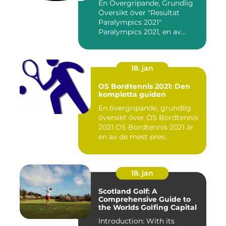
En Övergripande, Grundlig
Översikt över "Resultat
Paralympics 2021"
Paralympics 2021, en av
världen...
18. jan
OS Bordtennis 2021: Den
kompletta guiden
En övergripande, grundlig
översikt över OS Bordtennis
2021 OS Bordtennis 2021 är
en av de mest pres...
18. jan
Scotland Golf: A
Comprehensive Guide to
the Worlds Golfing Capital
Introduction: With its