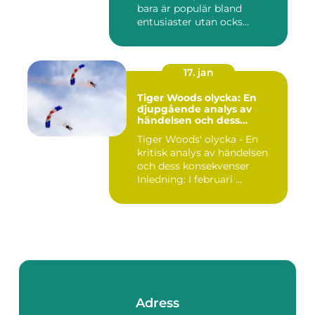
bara är populär bland
entusiaster utan ocks...
17. jan
Tiger Woods olycka: En
djupgående analys av
händelsen och dess
påverkan
Tiger Woods' olycka - En
kritisk analys av händelsen
och dess konsekvenser
Inledning: I februari ...
Adress