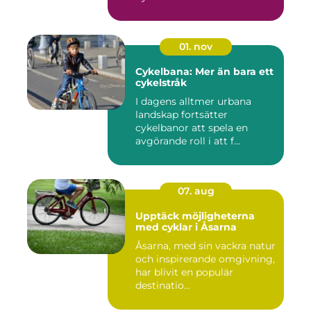
01. nov
Cykelbana: Mer än bara ett
cykelstråk
I dagens alltmer urbana
landskap fortsätter
cykelbanor att spela en
avgörande roll i att f...
07. aug
Upptäck möjligheterna
med cyklar i Åsarna
Åsarna, med sin vackra natur
och inspirerande omgivning,
har blivit en populär
destinatio...