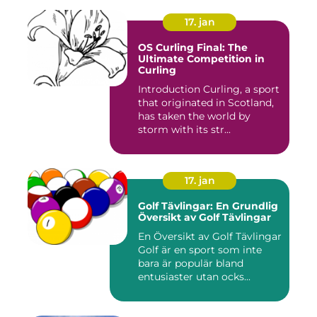
17. jan
OS Curling Final: The
Ultimate Competition in
Curling
Introduction Curling, a sport
that originated in Scotland,
has taken the world by
storm with its str...
17. jan
Golf Tävlingar: En Grundlig
Översikt av Golf Tävlingar
En Översikt av Golf Tävlingar
Golf är en sport som inte
bara är populär bland
entusiaster utan ocks...