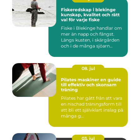
Fiskeredskap i blekinge
kunskap, kvalitet och rätt
val för varje fiske
Fiske i Blekinge handlar om
mer än napp och fångst.
Längs kusten, i skärgården
och i de många sjöarn...
08. jul
Pilates maskiner en guide
till effektiv och skonsam
träning
Pilates har gått från att vara
en nischad träningsform till
att bli ett självklart inslag på
många g...
03. jul