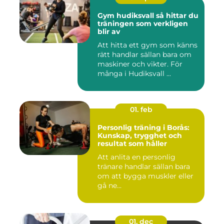
Gym hudiksvall så hittar du
träningen som verkligen
blir av
Att hitta ett gym som känns
rätt handlar sällan bara om
maskiner och vikter. För
många i Hudiksvall ...
01. feb
Personlig träning i Borås:
Kunskap, trygghet och
resultat som håller
Att anlita en personlig
tränare handlar sällan bara
om att bygga muskler eller
gå ne...
01. dec