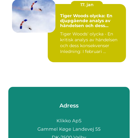
17. jan
Tiger Woods olycka: En
djupgående analys av
händelsen och dess
påverkan
Tiger Woods' olycka - En
kritisk analys av händelsen
och dess konsekvenser
Inledning: I februari ...
Adress