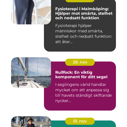
Fysioterapi i Malmköping:
Hjälper mot smärta, stelhet
och nedsatt funktion
Fysioterapi hjälper
människor med smärta,
stelhet och nedsatt funktion
att åter...
29. nov
Rullfock: En viktig
komponent för ditt segel
I seglingens värld handlar
mycket om att anpassa sig
till havets ständigt skiftande
nycker...
01. nov