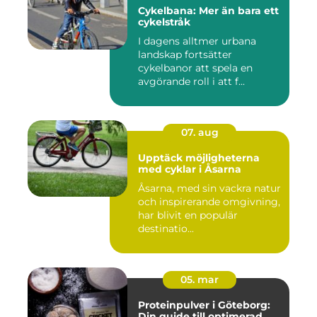
Cykelbana: Mer än bara ett
cykelstråk
I dagens alltmer urbana
landskap fortsätter
cykelbanor att spela en
avgörande roll i att f...
07. aug
Upptäck möjligheterna
med cyklar i Åsarna
Åsarna, med sin vackra natur
och inspirerande omgivning,
har blivit en populär
destinatio...
05. mar
Proteinpulver i Göteborg:
Din guide till optimerad