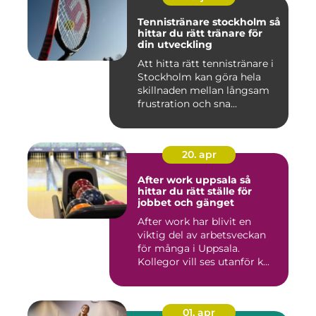
Tennistränare stockholm så
hittar du rätt tränare för
din utveckling
Att hitta rätt tennistränare i
Stockholm kan göra hela
skillnaden mellan långsam
frustration och sna...
20. apr
After work uppsala så
hittar du rätt ställe för
jobbet och gänget
After work har blivit en
viktig del av arbetsveckan
för många i Uppsala.
Kollegor vill ses utanför k...
01. apr