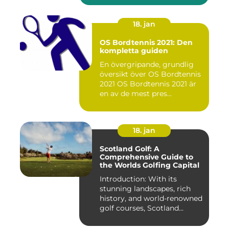
18. jan
OS Bordtennis 2021: Den
kompletta guiden
En övergripande, grundlig
översikt över OS Bordtennis
2021 OS Bordtennis 2021 är
en av de mest pres...
18. jan
Scotland Golf: A
Comprehensive Guide to
the Worlds Golfing Capital
Introduction: With its
stunning landscapes, rich
history, and world-renowned
golf courses, Scotland...