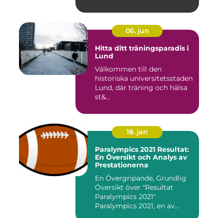
06. jun
Hitta ditt träningsparadis i
Lund
Välkommen till den
historiska universitetsstaden
Lund, där träning och hälsa
st&...
18. jan
Paralympics 2021 Resultat:
En Översikt och Analys av
Prestationerna
En Övergripande, Grundlig
Översikt över "Resultat
Paralympics 2021"
Paralympics 2021, en av
världen...