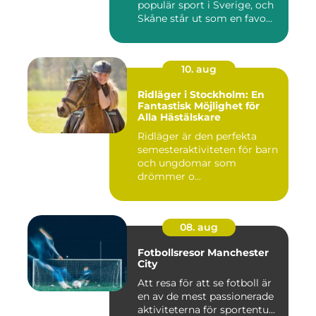
populär sport i Sverige, och
Skåne står ut som en favo...
10. aug
Ridläger i Stockholm: En
Fantastisk Möjlighet för
Alla Hästälskare
Ridläger är den perfekta
semesteraktiviteten för barn
och ungdomar som
drömmer o...
08. aug
Fotbollsresor Manchester
City
Att resa för att se fotboll är
en av de mest passionerade
aktiviteterna för sportentu...