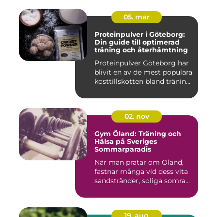
05. mar
Proteinpulver i Göteborg:
Din guide till optimerad
träning och återhämtning
Proteinpulver Göteborg har
blivit en av de mest populära
kosttillskotten bland tränin...
02. nov
Gym Öland: Träning och
Hälsa på Sveriges
Sommarparadis
När man pratar om Öland,
fastnar många vid dess vita
sandstränder, soliga somra...
19. aug