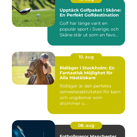
Upptäck Golfpaket i Skåne:
En Perfekt Golfdestination
Golf har länge varit en
populär sport i Sverige, och
Skåne står ut som en favo...
10. aug
Ridläger i Stockholm: En
Fantastisk Möjlighet för
Alla Hästälskare
Ridläger är den perfekta
semesteraktiviteten för barn
och ungdomar som
drömmer o...
08. aug
Fotbollsresor Manchester