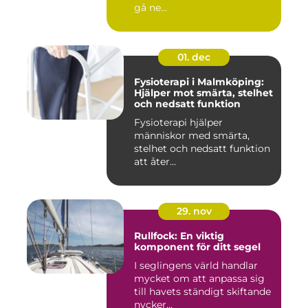
gå ne...
01. dec
Fysioterapi i Malmköping:
Hjälper mot smärta, stelhet
och nedsatt funktion
Fysioterapi hjälper
människor med smärta,
stelhet och nedsatt funktion
att åter...
29. nov
Rullfock: En viktig
komponent för ditt segel
I seglingens värld handlar
mycket om att anpassa sig
till havets ständigt skiftande
nycker...