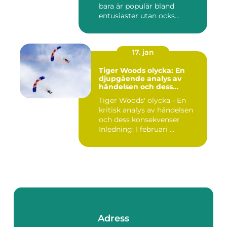
bara är populär bland
entusiaster utan ocks...
17. jan
Tiger Woods olycka: En
djupgående analys av
händelsen och dess
påverkan
Tiger Woods' olycka - En
kritisk analys av händelsen
och dess konsekvenser
Inledning: I februari ...
Adress