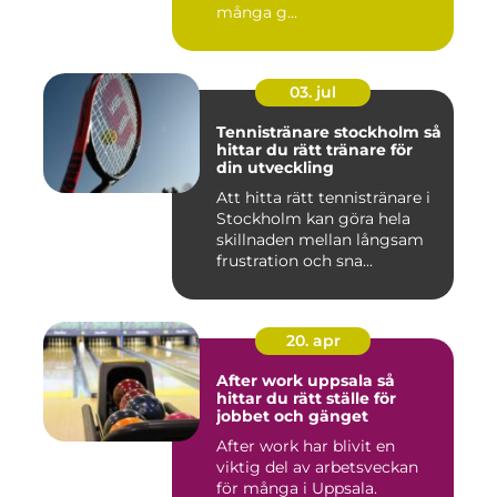
många g...
03. jul
Tennistränare stockholm så
hittar du rätt tränare för
din utveckling
Att hitta rätt tennistränare i
Stockholm kan göra hela
skillnaden mellan långsam
frustration och sna...
20. apr
After work uppsala så
hittar du rätt ställe för
jobbet och gänget
After work har blivit en
viktig del av arbetsveckan
för många i Uppsala.