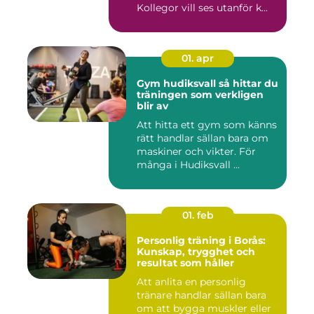
Kollegor vill ses utanför k...
01. apr
Gym hudiksvall så hittar du
träningen som verkligen
blir av
Att hitta ett gym som känns
rätt handlar sällan bara om
maskiner och vikter. För
många i Hudiksvall ...
01. feb
Personlig träning i Borås:
Kunskap, trygghet och
resultat som håller
Att anlita en personlig
tränare handlar sällan bara
om att bygga muskler eller