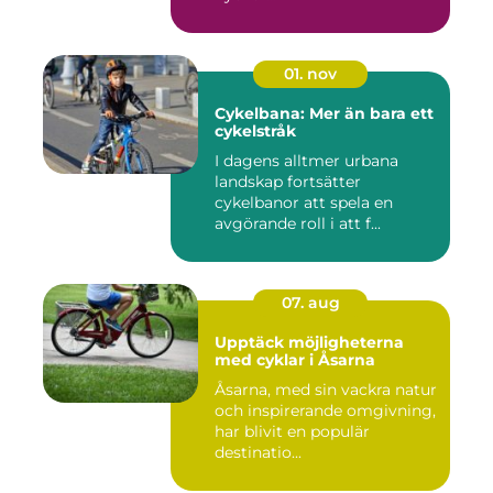
01. nov
Cykelbana: Mer än bara ett
cykelstråk
I dagens alltmer urbana
landskap fortsätter
cykelbanor att spela en
avgörande roll i att f...
07. aug
Upptäck möjligheterna
med cyklar i Åsarna
Åsarna, med sin vackra natur
och inspirerande omgivning,
har blivit en populär
destinatio...