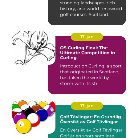
stunning landscapes, rich
history, and world-renowned
golf courses, Scotland...
17. jan
OS Curling Final: The
Ultimate Competition in
Curling
Introduction Curling, a sport
that originated in Scotland,
has taken the world by
storm with its str...
17. jan
Golf Tävlingar: En Grundlig
Översikt av Golf Tävlingar
En Översikt av Golf Tävlingar
Golf är en sport som inte