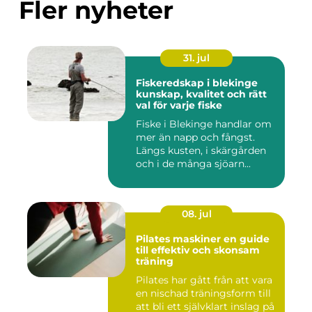
Fler nyheter
31. jul
Fiskeredskap i blekinge
kunskap, kvalitet och rätt
val för varje fiske
Fiske i Blekinge handlar om
mer än napp och fångst.
Längs kusten, i skärgården
och i de många sjöarn...
08. jul
Pilates maskiner en guide
till effektiv och skonsam
träning
Pilates har gått från att vara
en nischad träningsform till
att bli ett självklart inslag på