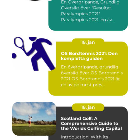
En Övergripande, Grundlig
Översikt över "Resultat
Paralympics 2021"
Paralympics 2021, en av
världen...
18. jan
OS Bordtennis 2021: Den
kompletta guiden
En övergripande, grundlig
översikt över OS Bordtennis
2021 OS Bordtennis 2021 är
en av de mest pres...
18. jan
Scotland Golf: A
Comprehensive Guide to
the Worlds Golfing Capital
Introduction: With its