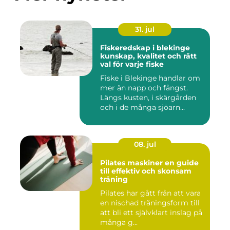
31. jul
Fiskeredskap i blekinge
kunskap, kvalitet och rätt
val för varje fiske
Fiske i Blekinge handlar om
mer än napp och fångst.
Längs kusten, i skärgården
och i de många sjöarn...
08. jul
Pilates maskiner en guide
till effektiv och skonsam
träning
Pilates har gått från att vara
en nischad träningsform till
att bli ett självklart inslag på
många g...