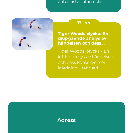
entusiaster utan ocks...
17. jan
Tiger Woods olycka: En
djupgående analys av
händelsen och dess
påverkan
Tiger Woods' olycka - En
kritisk analys av händelsen
och dess konsekvenser
Inledning: I februari ...
Adress