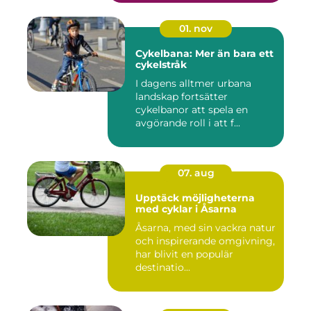
01. nov
Cykelbana: Mer än bara ett
cykelstråk
I dagens alltmer urbana
landskap fortsätter
cykelbanor att spela en
avgörande roll i att f...
07. aug
Upptäck möjligheterna
med cyklar i Åsarna
Åsarna, med sin vackra natur
och inspirerande omgivning,
har blivit en populär
destinatio...