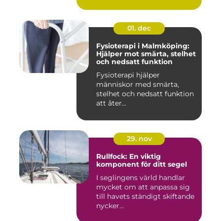
01. dec
Fysioterapi i Malmköping:
Hjälper mot smärta, stelhet
och nedsatt funktion
Fysioterapi hjälper
människor med smärta,
stelhet och nedsatt funktion
att åter...
29. nov
Rullfock: En viktig
komponent för ditt segel
I seglingens värld handlar
mycket om att anpassa sig
till havets ständigt skiftande
nycker...