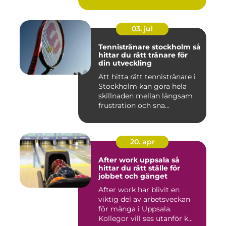
03. jul
Tennistränare stockholm så
hittar du rätt tränare för
din utveckling
Att hitta rätt tennistränare i
Stockholm kan göra hela
skillnaden mellan långsam
frustration och sna...
20. apr
After work uppsala så
hittar du rätt ställe för
jobbet och gänget
After work har blivit en
viktig del av arbetsveckan
för många i Uppsala.
Kollegor vill ses utanför k...