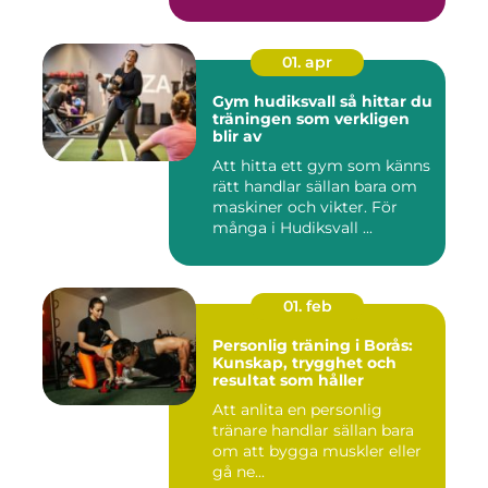
01. apr
Gym hudiksvall så hittar du
träningen som verkligen
blir av
Att hitta ett gym som känns
rätt handlar sällan bara om
maskiner och vikter. För
många i Hudiksvall ...
01. feb
Personlig träning i Borås:
Kunskap, trygghet och
resultat som håller
Att anlita en personlig
tränare handlar sällan bara
om att bygga muskler eller
gå ne...