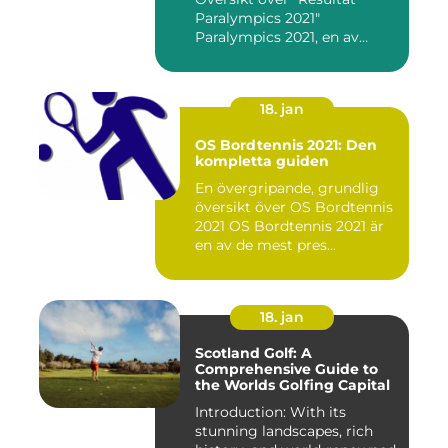
Paralympics 2021"
Paralympics 2021, en av
världen...
18. jan
OS Bordtennis 2021: Den
kompletta guiden
En övergripande, grundlig
översikt över OS Bordtennis
2021 OS Bordtennis 2021 är
en av de mest pres...
18. jan
Scotland Golf: A
Comprehensive Guide to
the Worlds Golfing Capital
Introduction: With its
stunning landscapes, rich