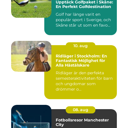
Upptäck Golfpaket i Skåne:
En Perfekt Golfdestination
Golf har länge varit en
populär sport i Sverige, och
Skåne står ut som en favo...
10. aug
Ridläger i Stockholm: En
Fantastisk Möjlighet för
Alla Hästälskare
Ridläger är den perfekta
semesteraktiviteten för barn
och ungdomar som
drömmer o...
08. aug
Fotbollsresor Manchester
City