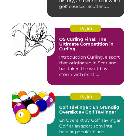
history, and world-renowned
golf courses, Scotland...
17. jan
OS Curling Final: The
Ultimate Competition in
Curling
Introduction Curling, a sport
that originated in Scotland,
has taken the world by
storm with its str...
17. jan
Golf Tävlingar: En Grundlig
Översikt av Golf Tävlingar
En Översikt av Golf Tävlingar
Golf är en sport som inte
bara är populär bland